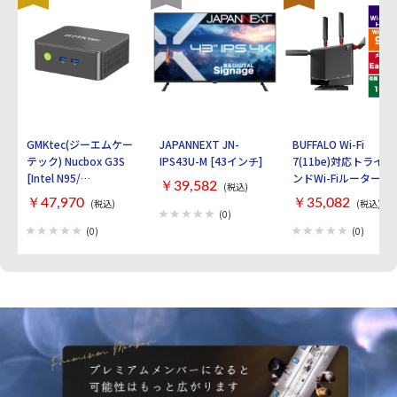
GMKtec(ジーエムケー
JAPANNEXT JN-
BUFFALO Wi-Fi
テック) Nucbox G3S
IPS43U-M [43インチ]
7(11be)対応トライバ
[Intel N95/
ンドWi-Fiルーター
￥39,582
(税込)
RAM:16GB/
AirStation
￥47,970
￥35,082
(税込)
(税込)
SSD:512GB/ Windows
WXR9300BE6P [ブラ
(0)
11 Pro]
ック]
(0)
(0)