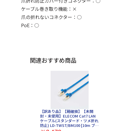
爪折れ防止カバー付きコネクター：○
ケーブル巻き取り機能：×
爪の折れないコネクター：○
PoE：○
関連おすすめ商品
【訳あり品】【箱破損】【未開
封・未使用】ELECOM Cat7 LAN
ケーブル(スタンダード・ツメ折れ
防止) LD-TWST/BM100 [10m ブル
ーメタリック]