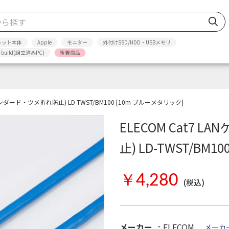
レット本体
Apple
モニター
外付けSSD/HDD・USBメモリ
p build(組立済みPC)
新着商品
タンダード・ツメ折れ防止) LD-TWST/BM100 [10m ブルーメタリック]
ELECOM Cat7
止) LD-TWST/BM
￥4,280
(税込)
メーカー
ELECOM
メーカ