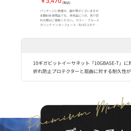
￥3,470
(税込)
パッケージに色褪せ、破れ等がございますが
未開封未使用品です。 併売品につき、売り切
れの際はご容赦ください。 カラー：ブルーメ
タリック インターフェース：RJ-45コネクタ
ー 環境配慮事項：EU RoHS指令準拠(10物質)
規格：Cat7対応(10BASE-T/10...
10ギガビットイーサネット「10GBASE-T
折れ防止プロテクターと屈曲に対する耐久性が