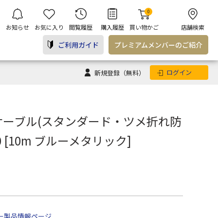
0
お知らせ
お気に入り
閲覧履歴
購入履歴
買い物かご
店舗検索
ご利用ガイド
プレミアム
メンバー
のご紹介
ログイン
新規登録
（無料）
 LANケーブル(スタンダード・ツメ折れ防
100 [10m ブルーメタリック]
ー製品情報ページ