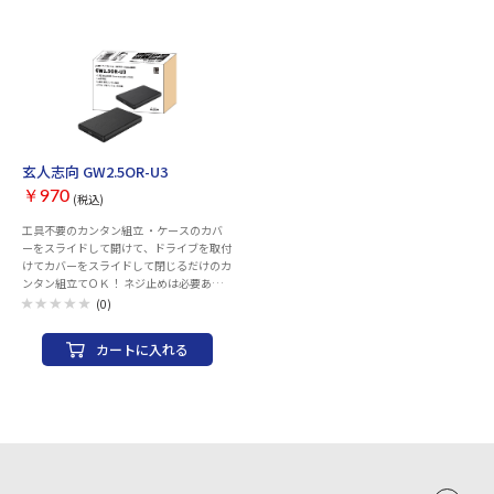
1.5Gbps 【電源】－ 【対応OS】Windows
11 / 10 / 8.1 【付属品】USBケーブル2種
(Type-A to C、Type-C to C) 【保証期間】1
年 【本体寸法】W81 x L130 x H15 mm
【本体重量】約 65 g ※ケース本体のみ
【備考】仕様に記載されている速度表記は
規格上の理論値で、実環境での速度ではあ
りません。 接続するUSBポートが供給可能
な電力と、取付けるSSD/HDDの消費電力
にご注意ください。電力が不足する場合は
玄人志向 GW2.5OR-U3
正常動作致しません。 新しいSSD/HDDを
￥970
取付ける場合、接続後にOSからドライブ
(税込)
の初期化を行う必要があります。 PCから
工具不要のカンタン組立 ・ケースのカバ
取り外す際に、OSからドライブの取り外
ーをスライドして開けて、ドライブを取付
し処理を行ってください。 実際の商品は
けてカバーをスライドして閉じるだけのカ
写真と細部が異なることがあります。
ンタン組立てＯＫ！ ネジ止めは必要あり
SSD/HDDは付属しておりません。 記載さ
ません。 2.5型 SSD/HDD (7mm 9.5mm
れている各名称は一般に各社の商標または
(0)
厚)に対応 ・ドライブ用防振クッションを
登録商標です。 デザイン・仕様等は予告な
付属し、安心して持ち運びできます。 ※
く変更される場合があります。
カートに入れる
使用時は安定した場所に設置してくださ
い。 SATA3-USB3.0高速データ転送(UASP
対応) ・SATA3接続＋UASP対応で、
USB3.0の高速な5Gpbs(理論値)の帯域を
フルに発揮します