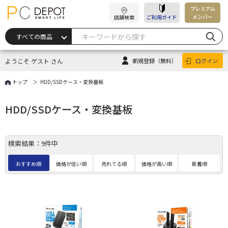
プレミアム
メンバー
店舗検索
ご利用ガイド
ようこそ ゲスト さん
新規登録
（無料）
ログイン
トップ
HDD/SSDケース・変換基板
HDD/SSDケース・変換基板
検索結果：9件中
おすすめ順
価格が低い順
売れてる順
価格が高い順
新着順