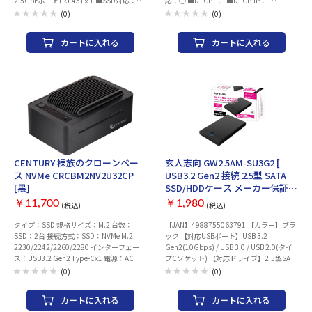
2.5GbEポート(RJ-45)ｘ1 ■SSD対応：○
応：○ ■DTCP+：- ■DTCP-IP：-
い。 ・新しく購入したSSDや他の機器で使
■DTCP+：- ■DTCP-IP：- ■DLNA：- ■サ
■DLNA：○ ■サイズ：
(0)
(0)
用していたSSDを取り付けた場合は、
イズ：102x165x220.6 mm
66.1x187.5x157.6 mm
Windowsでの初期化(フォーマット)が必要
になることがあります。 ・デザイン・仕様
カートに入れる
カートに入れる
等は予告なく変更される場合があります。
CENTURY 裸族のクローンベー
玄人志向 GW2.5AM-SU3G2 [
ス NVMe CRCBM2NV2U32CP
USB3.2 Gen2 接続 2.5型 SATA
[黒]
SSD/HDDケース メーカー保証1
年 ]
￥11,700
￥1,980
(税込)
(税込)
タイプ：SSD 規格サイズ：M.2 台数：
【JAN】4988755063791 【カラー】ブラ
SSD：2台 接続方式：SSD：NVMe M.2
ック 【対応USBポート】USB 3.2
2230/2242/2260/2280 インターフェー
Gen2(10Gbps) / USB 3.0 / USB 2.0(タイ
ス：USB3.2 Gen2 Type-Cx1 電源：AC 対
プCソケット) 【対応ドライブ】2.5型SATA
応OS：Windows/macOS 幅x高さx奥行：
SSD/HDD ※厚さ9.5mmまで 【データ転
(0)
(0)
120x49.5x75 mm 冷却ファン：○
送速度】USB 3.2 Gen2 接続時 SATA3最
大6Gbps（理論値）
カートに入れる
カートに入れる
SATA3 6Gbps / SATA2 3Gbps / SATA