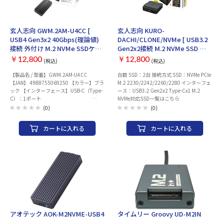
玄人志向 GWM.2AM-U4CC [
玄人志向 KURO-
USB4 Gen3x2 40Gbps(理論値)
DACHI/CLONE/NVMe [ USB3.2
接続 外付け M.2 NVMe SSDケー
Gen2x2接続 M.2 NVMe SSD ス
ス シリコン保護カバー付属 メー
タンド クローン機能対応 メーカ
￥12,800
￥12,800
(税込)
(税込)
カー保証1年 ]
ー保証1年 ]
【製品名 / 型番】GWM.2AM-U4CC
台数 SSD：2台 接続方式 SSD：NVMe PCIe
【JAN】 4988755069250 【カラー】ブラ
M.2 2230/2242/2260/2280 インターフェ
ック 【インターフェース】USB-C（Type-
ース：USB3.2 Gen2x2 Type-Cx1 M.2
C）：1ポート
NVMe対応SSD一覧はこちら
USB4（Gen 3x2）/3.2（Gen
(0)
(0)
2x2）/3.2（Gen 2）/3.2（Gen
1）/3.1（Gen 2）/3.1（Gen 1）/3.0/2.0
カートに入れる
カートに入れる
※15W（5V/3.0A）供給可能なポート推奨
※Thunderbolt 4/3ポートへも接続可能
【対応ドライブ】M.2 NVMe SSD （PCIe
Gen4/Gen3） （M-Key/B&M-Key）
（Type-2280/2260/2242/2230）：1台
※NVM Express 1.3以降 ※内部接続はPCIe
Gen4x4（最大）です ※M.2 SATA SSD、
M.2 AHCI SSDは使用できません 【データ
転送速度】USB4（Gen3x2）接続時 最大
40Gbps（理論値） 【付属ユーティリテ
ィ】 － 【電源】 － 【対応OS】
アオテック AOK-M2NVME-USB4
タイムリー Groovy UD-M2IN
Windows 11 / 10、Mac OS 【付属品】シ