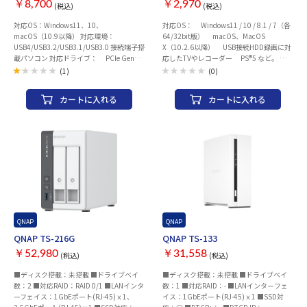
￥8,700
￥2,970
リコン保護カバー x1、熱伝導シート
(税込)
(税込)
（2.5mm厚） x2、予備M.2 SSD固定用の
対応OS：Windows11、10、
対応OS： Windows11 / 10 / 8.1 / 7（各
ゴム部品 x1 組立用ドライバー x1、予備カ
macOS（10.9以降） 対応環境：
64/32bit版） macOS、MacOS
バー固定ねじ x1、USBケーブル（Type-C
USB4/USB3.2/USB3.1/USB3.0 接続端子搭
X（10.2.6以降） USB接続HDD録画に対
ーType-C） x1 【保証期間】1年 【本体寸
載パソコン 対応ドライブ： PCIe Gen４
応したTVやレコーダー PS®5 など。 対応
法】L104 x H21 x W50 mm ※ケース本体
NVMe M.2 SSD （Type-2280） PCIe
ドライブ：NVMe (PCIe) 接続 M.2 SSD 対応
のみ 【本体重量】約 170 g ※ケース本体
(1)
(0)
Gen３ NVMe M.2 SSD （Type-2280） 本体
ドライブ端子：M key、B&M key 対応機
のみ 【備考】 ・SSDは同梱していませ
端子：USB４ Type-C 最大転送速度：
器： USB C（メス）端子を搭載した、パ
ん。 ・付属熱伝導シートは消耗部品にな
カートに入れる
カートに入れる
USB4 Gen3X2：40Gbps （規格値）
ソコン、TV、レコーダー、ゲーム機
ります。再利用できない場合は、市販品を
USB3.2 Gen2X2：20Gbps （規格値）
（PS®5 ）など。 USB 10Gbps（USB3.2
お買い求めください。 ・組立手順以外の
USB3.2 Gen2：10Gbps （規格値）
Gen2）対応環境の場合USB10Gbps接続
分解・改造・修理を行わないでください。
USB3.2 Gen1：5Gbps （規格値） 電源：
に対応。 USB5Gbps（USB3.2 Gen1、
・製品を叩いたり、投げたり、穴を開けた
USBバスパワー サイズ：約 縦105×横
USB3.0）接続、USB2.0接続に対応。 接続
りしないでください。 ・この製品を湿気
40×高16mm（突起部含まず） 重量：約
方式：USB 10Gbps（USB3.2 Gen2）、
の多い環境で使用または保管したり、液体
104g 付属品：USB Type-C to Type-Cケー
USB 5Gbps（USB3.2 Gen1、USB3.0）、
で濡らしたりしないでください。 ・高温
ブル、ドライバー、熱伝導シート 保証期
USB2.0 外部接続端子：USB Type-C 電
でほこりの多い環境に置かないでくださ
間：1年
源： 付属USBケーブル経由（USBバスパ
い。 ・本製品を直射日光にさらさないで
ワー） : 5V / 0.8A～以上を推奨。
ください。 ・本製品を腐食性の環境に置
※USB2.0（5V / 0.5A）環境では、高消費
かないでください。また、薬品などで本製
電力のM.2 SSDはご利用いただけない場合
QNAP
QNAP
品を拭かないでください。 ・コネクタ類
が有ります。 対応環境：温度5～35℃、湿
やケーブル等へ過度なストレスを加えない
QNAP TS-216G
QNAP TS-133
度20～80％（結露なきこと） サイズ
でください。 ・コネクタ類は奥までしっ
￥52,980
￥31,558
(税込)
(税込)
(W/D/H)：39 x 60 x 13 (mm) ケーブル
かり挿し込んでください。 ・運用前に試
長：約56 cm 重量：約56 g 材質：アルミニ
運転を行ってください。 ・特に重要なデ
■ディスク搭載：未搭載 ■ドライブベイ
■ディスク搭載：未搭載 ■ドライブベイ
ウム、樹脂 内容物：本体 保証期間：1年
ータは二重にバックアップを取ってくださ
数：2 ■対応RAID：RAID 0/1 ■LANインタ
数：1 ■対応RAID：- ■LANインターフェ
M.2 NVMe対応SSD一覧はこちら
い。 ・使用前に製品ページに掲載されて
ーフェイス：1GbEポート(RJ-45)ｘ1、
イス：1GbEポート(RJ-45)ｘ1 ■SSD対
いる日本語取扱説明書を必ずご確認くださ