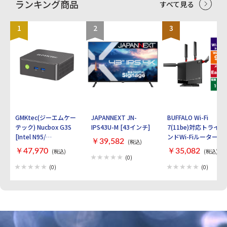
ランキング商品
すべて見る
1
2
3
GMKtec(ジーエムケー
JAPANNEXT JN-
BUFFALO Wi-Fi
テック) Nucbox G3S
IPS43U-M [43インチ]
7(11be)対応トライバ
[Intel N95/
ンドWi-Fiルーター
￥39,582
(税込)
RAM:16GB/
AirStation
￥47,970
￥35,082
(税込)
(税込)
SSD:512GB/ Windows
WXR9300BE6P [ブラ
(0)
11 Pro]
ック]
(0)
(0)