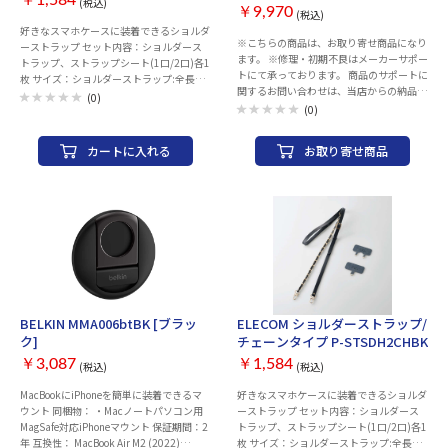
(税込)
￥9,970
(税込)
好きなスマホケースに装着できるショルダ
※こちらの商品は、お取り寄せ商品になり
ーストラップ セット内容：ショルダース
ます。 ※修理・初期不良はメーカーサポー
トラップ、ストラップシート(1口/2口)各1
トにて承っております。 商品のサポートに
枚 サイズ：ショルダーストラップ:全長約
関するお問い合わせは、当店からの納品書
550～680mm、ストラップシー
(0)
をご用意いただき、 下記サポートにご連絡
(0)
ト:W65mm×D0.6mm×H43mm 材質：ポ
ください。 ロジクール カスタマーリレー
リエステル、亜鉛合金、合成皮革 カラ
ションセンター TEL: 050-3196-5644 営業
ー：ホワイト 耐荷重：2.5kgまで ※250
カートに入れる
お取り寄せ商品
時間： 月曜日～金曜日（祝日を除く） 午
ｇ以上の機器本体には使用しないでくださ
前９時～午後６時） ■本体サイズ 高さ x
い。
幅 x 奥行き：269 mm x 211 mm x 25 mm
重量： 465 g■必要システム iOS / Android
/ Windows OS■以下のサイズの9〜10イ
ンチ タブレットに対応 高さ：229mm〜
261mm 幅：158mm〜185mm 奥行き：
最大10mm■接続タイプ： Bluetooth
3.0■撥水性： あり(ケース外側)なし(キー
ボードのキー)■スリープ/ウェイク磁石：
不要■クローズ磁石： 不要■カメラホー
BELKIN MMA006btBK [ブラッ
ELECOM ショルダーストラップ/
ル： 不要■表示位置： 63度■磁気ヒン
ク]
チェーンタイプ P-STSDH2CHBK
ジ： 不要■インジケーターライト (LED)：
あり(Bluetoothおよび電源)■LCD 画面：
￥3,087
￥1,584
(税込)
(税込)
不要■キーストローク： 2mm■キー寿
MacBookにiPhoneを簡単に装着できるマ
好きなスマホケースに装着できるショルダ
命： 500万回以上のキーストローク■特殊
ウント 同梱物： ・Macノートパソコン用
ーストラップ セット内容：ショルダース
キー： ショートカットキーの追加ファン
MagSafe対応iPhoneマウント 保証期間：2
トラップ、ストラップシート(1口/2口)各1
クション列 (メディアコントロール、音量
年 互換性： MacBook Air M2 (2022)
枚 サイズ：ショルダーストラップ:全長約
コントロール、スクリーンのロックおよび