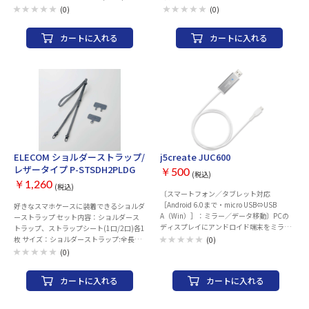
MacBook Pro 13 M2 (2022) MacBook Pro
550～680mm、ストラップシー
検索を含む)■接続/電源：ON/OFFキーボ
(0)
(0)
14 (2021) MacBook Pro 16 (2021)
ト:W65mm×D0.6mm×H43mm 材質：ポ
ードスイッチ Bluetooth/コイン型電池■電
MacBook Air 13 (2020) MacBook Air 13
リエステル、亜鉛合金、合成皮革 カラ
池の詳細： Panasonic CR2032 電池 x 2■
カートに入れる
カートに入れる
M1 (2020) MacBook Air 13 (2018)
ー：ブラック 耐荷重：2.5kgまで ※250
電池寿命： 交換式コイン型電池の寿命は
MacBook Pro 13 (2020) MacBook Pro 13
ｇ以上の機器本体には使用しないでくださ
24ヵ月**キーボードの電池寿命はオフィ
M1 (2020) MacBook Pro 16 (2019) iPhone
い。
ス環境において、年に200万回のキースト
14 iPhone 14 Pro iPhone 14 Plus iPhone
ロークを想定した計算に基づいています。
14 Pro Max iPhone 12 iPhone 12 mini
ユーザー環境によって異なる場合がありま
iPhone 12 Pro iPhone 12 Pro Max iPhone
す。特殊キー： ショートカットキーの追加
13 iPhone 13 mini iPhone 13 Pro iPhone
ファンクション列 (メディアコントロー
13 Pro Max
ル、音量コントロール、スクリーンのロッ
クおよび検索を含む)
ELECOM ショルダーストラップ/
j5create JUC600
レザータイプ P-STSDH2PLDG
￥500
(税込)
￥1,260
(税込)
〔スマートフォン／タブレット対応
［Android 6.0まで・micro USB⇔USB
好きなスマホケースに装着できるショルダ
A（Win）］：ミラー／データ移動〕PCの
ーストラップ セット内容：ショルダース
ディスプレイにアンドロイド端末をミラー
トラップ、ストラップシート(1口/2口)各1
表示。アンドロイドスマートフォン、タブ
枚 サイズ：ショルダーストラップ:全長約
(0)
レット端末がPC上で操作できる。■ スク
530～650mm、ストラップシー
(0)
リーンミラー、拡大、縮小、回転表示機能
ト:W65mm×D0.6mm×H43mm 材質：ポ
USB接続したアンドロイドスマートフォ
リエステル、亜鉛合金、合成皮革 カラ
カートに入れる
カートに入れる
ン、アンドロイドタブレット端末の画面が
ー：ダークグレー 耐荷重：2.5kgまで
そのままPCのディスプレイにミラー表示
※250ｇ以上の機器本体には使用しないで
できます。表示された画面の拡大、縮小も
ください。