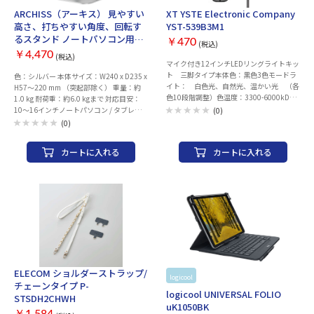
ARCHISS（アーキス） 見やすい
XT YSTE Electronic Company
高さ、打ちやすい角度、回転す
YST-539B3M1
るスタンド ノートパソコン用ア
￥470
(税込)
ルミスタンド [AS-LSBM-SL]
￥4,470
(税込)
マイク付き12インチLEDリングライトキッ
ト 三脚タイプ本体色：黒色3色モードラ
色：シルバー 本体サイズ：W240 x D235 x
イト： 白色光、自然光、温かい光 （各
H57～220 mm （突起部除く） 重量：約
色10段階調整）色温度：3300-6000kDC
1.0 kg 耐荷重：約6.0 kgまで 対応目安：
5V 2A USB
10〜16インチノートパソコン / タブレッ
(0)
ト 素材：アルミニウム、シリコンゴム 製
(0)
品内容：スタンド本体 製造国：中国 保証
期間：ご購入日より6ヶ月
カートに入れる
カートに入れる
ELECOM ショルダーストラップ/
logicool
お取り寄せ
チェーンタイプ P-
logicool UNIVERSAL FOLIO
STSDH2CHWH
uK1050BK
￥1,584