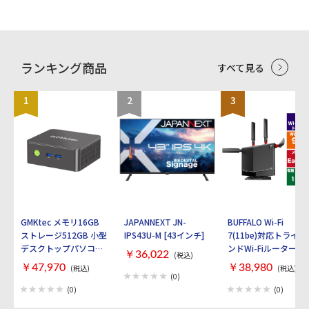
可能。ワンボタンでフルスクリーン表示で
きる機能、スマホ、タブレットの動きに連
動した回転表示機能も搭載しています。■
PCのキーボード、マウスでアンドロイド
端末の操作が可能アンドロイド端末の画面
がミラーリングされたPCのスクリーン上
ランキング商品
すべて見る
で、アンドロイド端末の操作ができます。
マウスカーソルでスマホアプリを操作、
PCのフルサイズキーボードで文字入力も
1
2
3
可能です。SNS、長文のメールも簡単に、
素早く入力ができます。PC上のドキュメ
ントやテキストのコピー、貼り付けもでき
るので更に効率のよいデータ入力が可能で
す。■ 新機能！ PC、アンドロイド端末双
方向でのデータコピー、移動が可能。フォ
ルダ型のアイコンをクリックすると、アン
ドロイド端末のデータがエクスプローラー
表示されます。 表示されたフォルダやデー
タをドラッグアンドドロップでPCとアン
ドロイド端末の双方向でコピー、または移
GMKtec メモリ16GB
JAPANNEXT JN-
BUFFALO Wi-Fi
動することができます。■ ワンボタン！画
ストレージ512GB 小型
IPS43U-M [43インチ]
7(11be)対応トライバ
面キャプチャー機能搭載カメラ型の画面キ
デスクトップパソコン
ンドWi-Fiルーター
ャプチャーアイコンをワンクリックするだ
￥36,022
(税込)
けで、PC上に表示されているスマホやタ
GMKtec NucBox G3S
AirStation
￥47,970
￥38,980
(税込)
(税込)
ブレットの画面を画像データとして保存す
GMK-G3S-16/512-
WXR9300BE6P [ブラ
(0)
ることができます。SNSの会話、スマホの
W11PRO(N95)
ック]
(0)
(0)
メールなども簡単に画像データとしてPC
に保存が可能。■ 電話、メッセージ着信