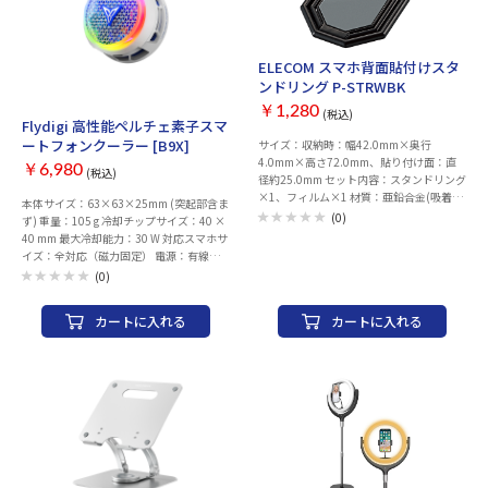
ELECOM スマホ背面貼付けスタ
ンドリング P-STRWBK
￥1,280
(税込)
Flydigi 高性能ペルチェ素子スマ
ートフォンクーラー [B9X]
サイズ：収納時：幅42.0mm×奥行
4.0mm×高さ72.0mm、貼り付け面：直
￥6,980
(税込)
径約25.0mm セット内容：スタンドリング
×1、フィルム×1 材質：亜鉛合金(吸着
本体サイズ：63×63×25mm (突起部含ま
面：ポリウレタン) カラー：ブラック 耐荷
(0)
ず) 重量：105 g 冷却チップサイズ：40 ×
重：※250g以上の機器本体には使用しな
40 mm 最大冷却能力：30 W 対応スマホサ
いでください。
イズ：全対応（磁力固定） 電源：有線
(USB-A to Cケーブル付属) 内蔵バッテリ
(0)
ー：無し 装着方法：MagSafe or 付属メタ
ルプレート (磁力固定) 保証期間：1年 内容
カートに入れる
カートに入れる
物：スマートフォンクーラー本体、USB-A
to Cケーブル(約1.5m)、固定用メタルプレ
ート(粘着貼り付け) 【注意事項】 ・ACア
ダプタは別途ご用意下さい。USB C to Cケ
ーブル付属。 ・B9Xを最大性能で使用する
場合はUSB PD 30W以上給電対応のACアダ
プタを別途ご用意下さい。