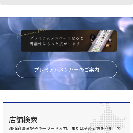
のお知らせ機能搭載電話、テキストメッセ
ージの着信があると、タスクバー上のバル
ーンに通知を表示。急な連絡も見逃さずに
対応できます。【製品特長】・PCの画面
上でアンドロイド端末が操作できる。・ミ
ラー表示、拡大表示思いのまま。・アンド
ロイド端末への文字入力も、PCのキーボ
ードでラクラク入力。・アンドロイド端
末、PC間のデータのやり取りもデータ移
動用ソフトで簡単。・スマホ用スタンド付
属。■ インターフェイス：USB 2.0 タイプ
A - Micro-B コネクター■ USB ケーブル：
120cm■ 電源 パワーモード：バスパワー
■ 筐体材質：アルミニウム■ LED：リン
プレミアムメンバーのご案内
クインジケーター青色 LED■ 寸法：本体:
19(W)x 10.5(H)x 65( L) mm■ 重量：約
20 g■ 転送速度：最大 480 Mbps の転送速
度【対応OS（PC側）】■ OS：Windows
10 / 8.1 / 8 / 7 / Vista / XP■ CPU：Intel
Core 2 Duo またはそれ以上のプロセッサ■
RAM：2 GB またはそれ以上■ USB 2.0 ポ
ート使用可能※一部の USB 3.0 ポートには
対応していません。Android Mirror は USB
2.0 ポートでご使用になることをおすすめ
店舗検索
します。【対応OS（アンドロイド端末
側）】対応OSはAndroid6.0までのサポー
トとなります。※android OS 6.0 以降には
都道府県選択やキーワード入力、またはその両方を利用して
対応しておりません。Micro USB ポート使