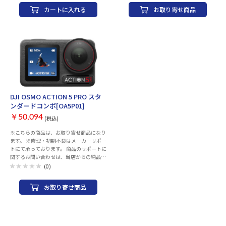
ておりません。 ※ご購入後のご相談窓口
TEL：050-1731-8488 営業時間：月-金
専用 03-6634-4949 平日：10:00-
カートに入れる
お取り寄せ商品
10:00-13:30 14:30-19:00（祝日を除く）
12:00/14：00-17：00
画質：4K 撮像素子：1/1.28型 タイプ：ア
https://www.dji.com/jp/support
クションカメラ 記録メディア：microSDカ
ード(最大2TB) 液晶モニター：2.5 型(イン
チ) 手ブレ補正機構：○ 焦点距離：
14.27mm F値：F2.85 夜間撮影機能：○
撮影時間：70 分 タッチパネル：○ 静止画
解像度：8192×6144 メモリー静止画記録
形式：JPG/DNG RAW メモリー動画解像
度：3840×2880 インターフェース：USB
2.0 Typ-C 内蔵マイク：○ 音声コントロー
DJI OSMO ACTION 5 PRO スタ
ル：○ Wi-Fi：○ Bluetooth：○ 防水性
ンダードコンボ[OA5P01]
能：10m 耐低温性能：-20℃ 幅x高さx奥行
き：46x45.7x18.3 mm 本体重量：52.9 g
￥50,094
(税込)
カラー：アークティックホワイト
※こちらの商品は、お取り寄せ商品になり
ます。 ※修理・初期不良はメーカーサポー
トにて承っております。 商品のサポートに
関するお問い合わせは、当店からの納品書
をご用意いただき、 下記サポートにご連絡
(0)
ください。 ※当店での返品・交換は行っ
ておりません。 ※ご購入後のご相談窓口
お取り寄せ商品
専用 03-6634-4949 平日：10:00-
12:00/14：00-17：00
https://www.dji.com/jp/support