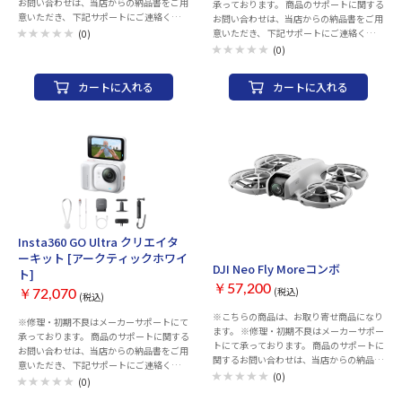
お問い合わせは、当店からの納品書をご用
承っております。 商品のサポートに関する
意いただき、 下記サポートにご連絡くださ
お問い合わせは、当店からの納品書をご用
い。 ※当店での返品・交換は行っており
意いただき、 下記サポートにご連絡くださ
(0)
ません。 Insta360お客様コールセンター
い。 ※当店での返品・交換は行っており
(0)
TEL：050-1731-8488 営業時間：月-金
ません。 Insta360お客様コールセンター
10:00-13:30 14:30-19:00（祝日を除く）
TEL：050-1731-8488 営業時間：月-金
カートに入れる
カートに入れる
画質：8K 撮像素子：1/1.28型 タイプ：ア
10:00-13:30 14:30-19:00（祝日を除く）
クションカメラ 記録メディア：
画質：8K 撮像素子：1/1.28型 タイプ：ア
microSDHCカード microSDXCカード(最大
クションカメラ 記録メディア：
1TB) 液晶モニター：2.5 型(インチ) 手ブレ
microSDHCカード microSDXCカード 手ブ
補正機構：○ 焦点距離：6mm F値：F2 夜
レ補正機構：○ 焦点距離：6mm F値：F2
間撮影機能：○ 撮影時間：208 分 360度
夜間撮影機能：○ 撮影時間：208 分 360
カメラ：○ タッチパネル：○ 静止画解像
度カメラ：○ タッチパネル：○ 静止画解
度：11904×5952 メモリー静止画記録形
像度：11904×5952 メモリー静止画記録
式：DNG メモリー動画解像度：
形式：DNG メモリー動画解像度：
7680×3840 インターフェース：USB 3.0
7680×3840 インターフェース：USB 3.0
Typ-C 内蔵マイク：内蔵マイク×4 外部マ
Typ-C 内蔵マイク：内蔵マイク×4 外部マ
Insta360 GO Ultra クリエイタ
イク入力：3.5mmマイクアダプター(別売)
イク入力：3.5mmマイクアダプター(別売)
お取り寄せ
ーキット [アークティックホワイ
LOG撮影：○ 音声コントロール：○ Wi-
LOG撮影：○ 音声コントロール：○ Wi-
DJI Neo Fly Moreコンボ
ト]
Fi：○ Bluetooth：○ 防水性能：15m 耐低
Fi：○ Bluetooth：○ 防水性能：15m 耐低
￥57,200
温性能：-20℃ 幅x高さx奥行き：
(税込)
温性能：-20℃ 幅x高さx奥行き：
￥72,070
(税込)
46x124.5x38.2 mm 本体重量：200 g カラ
46x124.5x38.2 mm 本体重量：200 g カラ
※こちらの商品は、お取り寄せ商品になり
ー：サテンホワイト
ー：ブラック
※修理・初期不良はメーカーサポートにて
ます。 ※修理・初期不良はメーカーサポー
承っております。 商品のサポートに関する
トにて承っております。 商品のサポートに
お問い合わせは、当店からの納品書をご用
関するお問い合わせは、当店からの納品書
意いただき、 下記サポートにご連絡くださ
をご用意いただき、 下記サポートにご連絡
(0)
い。 ※当店での返品・交換は行っており
(0)
ください。 ※当店での返品・交換は行っ
ません。 Insta360お客様コールセンター