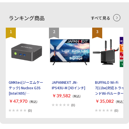
ランキング商品
すべて見る
1
2
3
GMKtec(ジーエムケー
JAPANNEXT JN-
BUFFALO Wi-Fi
テック) Nucbox G3S
IPS43U-M [43インチ]
7(11be)対応トライバ
[Intel N95/
ンドWi-Fiルーター
￥39,582
(税込)
RAM:16GB/
AirStation
￥47,970
￥35,082
(税込)
(税込)
SSD:512GB/ Windows
WXR9300BE6P [ブラ
(0)
11 Pro]
ック]
(0)
(0)