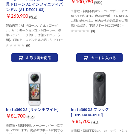
￥100,780
(税込)
景ドローン A1 インフィニティバ
ンドル [A1-DE001-03]
※修理・初期不良はメーカーサポートにて
承っております。 商品のサポートに関する
￥263,900
(税込)
お問い合わせは、当店からの納品書をご用
製品内容：A1 ドローン、Vision ゴーグ
意いただき、 下記サポートにご連絡くださ
ル、Grip モーションコントローラー、標
い。 ※当店での返品・交換は行っており
(0)
準バッテリー（1個）、予備プロペラ（2
ません。 Insta360お客様コールセンター
組)、収納ケース バンドル内容：A1 ドロー
TEL：050-1731-8488 営業時間：月-金
ン、Vision ゴーグル、Grip モーションコ
10:00-13:30 14:30-19:00（祝日を除く）
(0)
ントローラー、大容量バッテリー（3
画質：8K 撮像素子：1/1.28型 タイプ：ア
個）、予備プロペラ（4組)、収納ケース、
クションカメラ 記録メディア：
お取り寄せ商品
カートに入れる
A1 充電ハブ、スリングバッグ、クイック
microSDHCカード microSDXCカード 手ブ
リーダー 保証期間：1年間 アフターサービ
レ補正機構：○ 焦点距離：6mm F値：F2
スの流れや保証内容の詳細については、
夜間撮影機能：○ 360度カメラ：○ タッ
https://insta360.com/supportをご覧く
チパネル：○ 静止画解像度：
ださい。
11904×5952 メモリー静止画記録形式：
DNG メモリー動画解像度：7680×3840
インターフェース：USB 3.0 Typ-C 内蔵マ
イク：内蔵マイク×4 外部マイク入力：
3.5mmマイクアダプター(別売) LOG撮
影：○ 音声コントロール：○ Wi-Fi：○
Bluetooth：○ 防水性能：15m 耐低温性
Insta360 X5 [サテンホワイト]
Insta360 X5 ブラック
能：-20℃ 幅x高さx奥行き：
[CINSAAHA-X510]
￥81,700
46x124.5x38.2 mm 本体重量：200 g カラ
(税込)
ー：ブラック
￥81,700
(税込)
※修理・初期不良はメーカーサポートにて
承っております。 商品のサポートに関する
※修理・初期不良はメーカーサポートにて