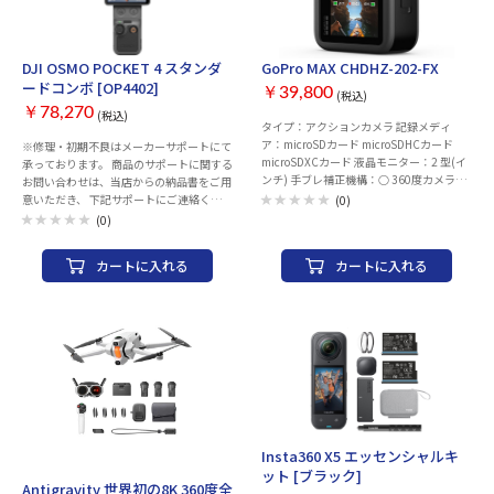
DJI OSMO POCKET 4 スタンダ
GoPro MAX CHDHZ-202-FX
ードコンボ [OP4402]
￥39,800
(税込)
￥78,270
(税込)
タイプ：アクションカメラ 記録メディ
ア：microSDカード microSDHCカード
※修理・初期不良はメーカーサポートにて
microSDXCカード 液晶モニター：2 型(イ
承っております。 商品のサポートに関する
ンチ) 手ブレ補正機構：○ 360度カメラ：
お問い合わせは、当店からの納品書をご用
○ タッチパネル：○ インターフェース：
意いただき、 下記サポートにご連絡くださ
(0)
USB-C 内蔵マイク：6 音声コントロール：
い。 ※当店での返品・交換は行っており
(0)
○ Wi-Fi：○ Bluetooth：○ 防水性能：5m
ません。 ※ご購入後のご相談窓口専用 03-
幅x高さx奥行き：64x69x25 mm 本体重
6634-4949 平日：10:00-12:00/14：00-
カートに入れる
カートに入れる
量：154 g 同梱内容：GoPro MAX カメラ、
17：00 https://www.dji.com/jp/support
充電式バッテリー、交換用ハードシェルカ
・1インチCMOSセンサー & 4K/240fps ・
メラケース、粘着性ベースマウント (曲面)
14段のダイナミックレンジ ・10ビットD-
、保護レンズ x 2、レンズキャップ x 2、マ
Log ・3軸手ぶれ補正 & 回転式タッチスク
イクロファイバーバッグ、マウント用バッ
リーン ・2倍ロスレスズーム ・107GB内
クル、USB-C ケーブル、サムスクリュー
蔵ストレージ & 800MB/sの転送速度 ・
ActiveTrack 7.0 およびインテリジェント
フォーカス ・OsmoAudio 4チャンネル出
力
Insta360 X5 エッセンシャルキ
お取り寄せ
ット [ブラック]
Antigravity 世界初の8K 360度全