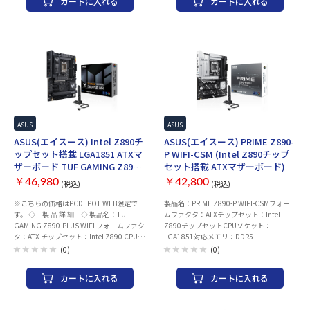
カートに入れる
カートに入れる
PCI-Express 5.0 x 16 スロット× 1 ・PCI-
・PCI-Express 5.0 x 16 スロット× 2 (x16
ップデートが必要になる場合がございま
Express 4.0 x 16 スロット× なし ・PCI-
モード or x8/x8 モード) ・PCI-Express 4.0
す。
Express 4.0 x 4 スロット× なし ・PCI-
x 16 スロット× 1 (x4モード) ・PCI-
Express x 1 スロット× なし ストレージ ・
Express 4.0 x 4 スロット× なし ・PCI-
M.2× 2 ・SATA× 2 ネットワーク 有線
Express 4.0 x 1 スロット× なし ストレー
LAN：Intel 2.5Gb Ethernet ワイヤレス：
ジ ・M.2× 4 ・SATA× 4 ネットワーク 有
2x2 Wi-Fi 7 (802.11be) Bluetooth：v5.4
線LAN：Marvell® AQtion 10Gb Ethernet +
USBインターフェース リア ・USB Type-C
Intel® 2.5Gb Ethernet ワイヤレス：2x2
ポート ×3 ・USB3.0 Aポート ×4 ・
Wi-Fi 7 (802.11be) Bluetooth：v5.4 USB
USB2.0 Aポート ×2 フロント ・USB Type-
インターフェース リア ・USB Type-C ポー
C コネクタ ×1 ・USB3.0 ヘッダー ×1 ・
ト ×3 ・USB3.0 Aポート ×7 ・USB2.0 A
USB2.0 ヘッダー ×なし 映像出力(CPUグ
ポート ×1 フロント ・USB Type-C コネク
ASUS
ASUS
ラフィック内蔵の場合) ・DisplayPort ×
タ ×1 ・USB3.0 ヘッダー ×1 ・USB2.0
ASUS(エイスース) Intel Z890チ
ASUS(エイスース) PRIME Z890-
なし ・HDMI ×1 オーディオ：ROG Strix
ヘッダー ×3 映像出力(CPUグラフィック
ップセット搭載 LGA1851 ATXマ
P WIFI-CSM (Intel Z890チップ
Hive II Audio Features LED：Aura Sync 付
内蔵の場合) ・DisplayPort ×なし（入力
ザーボード TUF GAMING Z890-
セット搭載 ATXマザーボード)
属品 ・ユーザーマニュアル/クイックスタ
のみ×1） ・HDMI ×1 オーディオ：
PLUS WIFI
ートガイド ・SATAケーブル ×2 ・WIFIア
Realtek S1220A 7.1 サラウンド HD オーデ
￥46,980
￥42,800
(税込)
(税込)
ンテナ ×1 メーカー名：ASUS(エイスー
ィオコーデック LED： 付属品 ・ユーザー
※こちらの価格はPCDEPOT WEB限定で
製品名：PRIME Z890-P WIFI-CSMフォー
ス) ※CPUの世代など、組み合わせによっ
マニュアル/クイックスタートガイド ・
す。 ◇ 製 品 詳 細 ◇ 製品名：TUF
ムファクタ：ATXチップセット：Intel
てはBIOS/UEFIアップデートが必要になる
SATAケーブル ×4 ・WIFIアンテナ ×1 メ
GAMING Z890-PLUS WIFI フォームファク
Z890チップセットCPUソケット：
場合がございます。
ーカー名：ASUS(エイスース) ※CPUの世
タ：ATX チップセット：Intel Z890 CPUソ
LGA1851対応メモリ：DDR5
代など、組み合わせによってはBIOS/UEFI
ケット：LGA1851 メモリ ・規格：
アップデートが必要になる場合がございま
(0)
(0)
DDR5(最大 9066+(OC) 対応) ・スロット
す。
数：4 ・最大容量：192GB 拡張スロット
カートに入れる
カートに入れる
・PCI-Express 5.0 x 16 スロット× 1 ・
PCI-Express 4.0 x 16 スロット (x4モー
ド)× 1 ・PCI-Express 4.0 x 4 スロット×