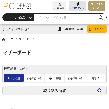
プレミアム
メンバー
店舗検索
ご利用ガイド
ようこそ ゲスト さん
新規登録
（無料）
ログイン
トップ
マザーボード
マザーボード
検索結果：23件中
おすすめ順
価格が低い順
売れてる順
価格が高い順
新着順
絞り込み詳細