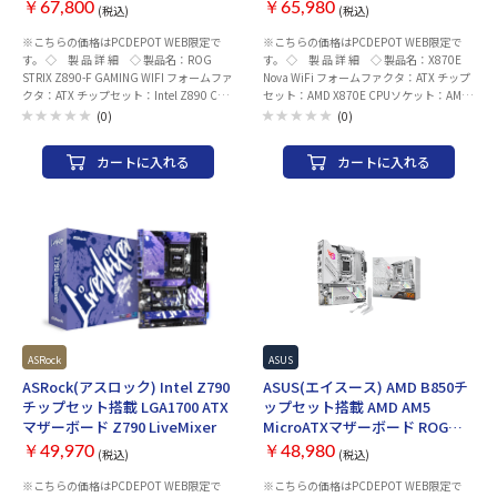
GAMING WIFI
Nova WiFi
属品 ・ユーザーマニュアル/クイックスタ
アル/クイックスタートガイド ・SATAケー
￥67,800
￥65,980
(税込)
(税込)
ートガイド ・SATAケーブル ×2 ・WIFIア
ブル ×2 ・WIFIアンテナ ×なし メーカー
※こちらの価格はPCDEPOT WEB限定で
※こちらの価格はPCDEPOT WEB限定で
ンテナ ×なし メーカー名：ASRock(アス
名：ASRock(アスロック) ※CPUによって
す。 ◇ 製 品 詳 細 ◇ 製品名：ROG
す。 ◇ 製 品 詳 細 ◇ 製品名：X870E
ロック) ※CPUによって拡張スロット動作
拡張スロット動作モード/メモリ仕様など
STRIX Z890-F GAMING WIFI フォームファ
Nova WiFi フォームファクタ：ATX チップ
モード/メモリ仕様など異なる場合がござ
異なる場合がございます。詳細につきまし
クタ：ATX チップセット：Intel Z890 CPU
セット：AMD X870E CPUソケット：AMD
います。詳細につきましてはメーカーサポ
てはメーカーサポートページをご確認くだ
ソケット：LGA1851 メモリ ・規格：
AM5 メモリ ・規格：DDR5(最大 8200+
ートページをご確認ください。 ※CPUの
さい。 ※CPUの世代など、組み合わせに
(0)
(0)
DDR5 (最大 8600+(OC) 対応) ・スロット
(OC) 対応) ・スロット数：4 ・最大容量：
世代など、組み合わせによっては
よってはBIOS/UEFIアップデートが必要に
数：4 ・最大容量：192GB 拡張スロット
256GB 拡張スロット ・PCI-Express 5.0 x
BIOS/UEFIアップデートが必要になる場合
なる場合がございます。
カートに入れる
カートに入れる
・PCI-Express 5.0 x 16 スロット× 1 ・
16 スロット× 1 ・PCI-Express 3.0 x 16 ス
がございます。
PCI-Express 4.0 x 4 スロット× 1(x16 スロ
ロット× 1( x2モード ) ・PCI-Express 3.0
ット) ・PCI-Express x 1 スロット× - スト
x 4 スロット× なし ・PCI-Express 3.0 x 1
レージ ・M.2× 5 ・SATA× 4 ネットワー
スロット× 1 ストレージ ・M.2× 5 ・
ク 有線LAN：Intel® 2.5Gb Ethernet ワイヤ
SATA× 4 ネットワーク 有線LAN：5 ギガビ
レス：2x2 Wi-Fi 7 (802.11be) Bluetooth：
ット LAN ワイヤレス：802.11be 2x2 Wi-Fi
v5.4 USBインターフェース リア ・USB
7 Bluetooth：v5.4 USBインターフェース
Type-C ポート ×4 ・USB3.0 Aポート ×8
リア ・USB Type-C ポート ×2 ・USB3.0 A
・USB2.0 Aポート ×2 フロント ・USB
ポート ×8 ・USB2.0 Aポート ×2 フロン
Type-C コネクタ ×1 ・USB3.0 ヘッダー
ト(内部コネクタ) ・USB Type-C コネクタ
×2 ・USB2.0 ヘッダー ×2 映像出力(CPU
×1 ・USB3.0 ヘッダー ×2 ・USB2.0 ヘッ
グラフィック内蔵の場合) ・DisplayPort
ダー ×2 映像出力(CPUグラフィック内蔵
ASRock
ASUS
×1 ・HDMI ×1 オーディオ：ROG
の場合) ・DisplayPort ×なし ・HDMI ×1
ASRock(アスロック) Intel Z790
ASUS(エイスース) AMD B850チ
SupremeFX 7.1 チャンネル サラウンド HD
オーディオ：Realtek ALC4082 7.1 チャン
チップセット搭載 LGA1700 ATX
ップセット搭載 AMD AM5
オーディオ ALC4080 LED：Aura Sync 付
ネル HD オーディオコーデック LED：
マザーボード Z790 LiveMixer
MicroATXマザーボード ROG
属品 ・ユーザーマニュアル/クイックスタ
Polychrome RGB 付属品 ・ユーザーマニュ
STRIX B850-G GAMING WIFI
ートガイド ・SATAケーブル ×2 ・WIFIア
アル/クイックスタートガイド ・SATAケー
￥49,970
￥48,980
(税込)
(税込)
ンテナ ×1 メーカー名：ASUS(エイスー
ブル ×4 ・WIFIアンテナ ×1 メーカー名：
※こちらの価格はPCDEPOT WEB限定で
※こちらの価格はPCDEPOT WEB限定で
ス) ※CPUの世代など、組み合わせによっ
ASRock(アスロック) ※CPUによって拡張