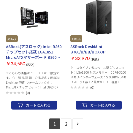
1 ・PCI-Express x 1 スロット× 2 ストレー
ジ ・M.2× 4 ・SATA× 4 ネットワーク 有
線LAN：Intel® 2.5Gb Ethernet ワイヤレ
ス：2x2 Wi-Fi 7 (802.11be) Bluetooth：
v5.4 USBインターフェース リア ・USB
Type-C ポート ×2 ・USB3.0 Aポート ×6
・USB2.0 Aポート ×0 フロント ・USB
Type-C コネクタ ×1 ・USB3.0 ヘッダー
×1 ・USB2.0 ヘッダー ×2 映像出力(CPU
ASRock
ASRock
グラフィック内蔵の場合) ・DisplayPort
ASRock(アスロック) Intel B860
ASRock DeskMini
×1 ・HDMI ×1 オーディオ：Realtek
チップセット搭載 LGA1851
B760/B/BB/BOX/JP
ALC1220P 7.1 サラウンドHDオーディオコ
MicroATXマザーボード B860M
￥32,970
ーデック LED：Aura Sync 付属品 ・ユーザ
(税込)
LiveMixer WiFi
ーマニュアル/クイックスタートガイド ・
￥34,580
(税込)
ケースタイプ：省スペース型 CPUスロッ
SATAケーブル ×2 ・WIFIアンテナ ×1 メ
ト：LGA1700 対応メモリー：DDR4-3200
※こちらの価格はPCDEPOT WEB限定で
ーカー名：ASUS(エイスース) ※CPUの世
メモリインターフェース：S.O.DIMM メモ
す。 ◇ 製 品 詳 細 ◇ 製品名：B860M
代など、組み合わせによってはBIOS/UEFI
リスロット数：2 最大メモリー容量：
LiveMixer WiFi フォームファクタ：
アップデートが必要になる場合がございま
64GB チップメーカー：INTEL チップセッ
MicroATX チップセット：Intel B860 CPU
す。
(0)
ト：B760 サウンド：Realtek ALC269
ソケット：LGA1851 メモリ ・規格：
(0)
LAN：10/100/1000/2500 電源：120W
DDR5(最大 8666+(OC) 対応) ・スロット
ACアダプター 幅x高さx奥行き：
数：4 ・最大容量：256GB 拡張スロット
カートに入れる
カートに入れる
80x155x155 mm SATA：2 M.2：1 x
・PCI-Express 5.0 x 16 スロット× 1 ・
Blazing M.2 Socket (M2_1)、support
PCI-Express 4.0 x 16 スロット× なし ・
type 2280 PCIe Gen5x4 (128 Gb/s) mode
PCI-Express 4.0 x 4 スロット× 2 ・PCI-
1 x Hyper M.2 Socket (M2_2)、supports
Express 4.0 x 1 スロット× 1 ストレージ
1
2
type 2280 PCIe Gen4x4 (64 Gb/s) mode
・M.2× 4 ・SATA× 4 ネットワーク 有線
D-Sub：1 HDMI：1 USB：フロント：1 x
LAN：2.5 ギガビット LAN ワイヤレス：