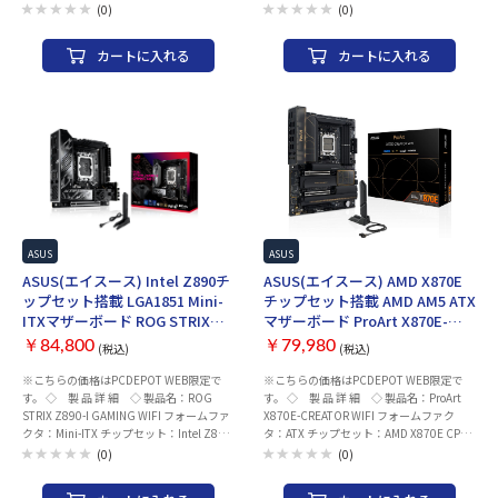
ケット：AMD AM5 メモリ ・規格：
ト：LGA1851 メモリ ・規格：DDR5(最大
います。詳細につきましてはメーカーサポ
(0)
(0)
DDR5(最大 8000+(OC) 対応) ・スロット
9066+(OC) 対応) ・スロット数：4 ・最大
ートページをご確認ください。 ※CPUの
数：4 ・最大容量：192GB 拡張スロット
容量：256GB 拡張スロット ・PCI-
世代など、組み合わせによっては
カートに入れる
カートに入れる
・PCI-Express 5.0 x 16 スロット× 1
Express 5.0 x 16 スロット× 2(x16 or
BIOS/UEFIアップデートが必要になる場合
(Ryzen 9000/7000シリーズ搭載時) ・PCI-
x8/x8モード ) ・PCI-Express 4.0 x 16 スロ
がございます。
Express 4.0 x 16 スロット× 1(x4モード)
ット× 1(x4モード) ・PCI-Express 4.0 x 4
・PCI-Express 4.0 x 4 スロット× なし ・
スロット× なし ・PCI-Express x 1 スロッ
PCI-Express 4.0 x 1 スロット× 2 ストレー
ト× なし ストレージ ・M.2× 5 ・SATA×
ジ ・M.2× 3 ・SATA× 4 ネットワーク 有
4 ネットワーク 有線LAN：Marvell AQtion
線LAN：Realtek 2.5Gb Ethernet ワイヤレ
10Gb Ethernet + Intel 2.5Gb Ethernet ワ
ス：2x2 Wi-Fi 7 (802.11be) Bluetooth：
イヤレス：2x2 Wi-Fi 7 (802.11be)
v5.4 USBインターフェース リア ・USB
Bluetooth：v5.4 USBインターフェース リ
Type-C ポート ×1 ・USB3.0 Aポート ×7
ア ・USB Type-C ポート ×3 ・USB3.0 Aポ
・USB2.0 Aポート ×2 フロント(内部コネ
ート ×6 ・USB2.0 Aポート ×1 フロント
クタ) ・USB Type-C コネクタ ×1 ・
・USB Type-C コネクタ ×1 ・USB3.0 ヘ
ASUS
ASUS
USB3.0 ヘッダー ×1 ・USB2.0 ヘッダー
ッダー ×1 ・USB2.0 ヘッダー ×1 映像出
ASUS(エイスース) Intel Z890チ
ASUS(エイスース) AMD X870E
×2 映像出力(CPUグラフィック内蔵の場
力(CPUグラフィック内蔵の場合) ・
ップセット搭載 LGA1851 Mini-
チップセット搭載 AMD AM5 ATX
合) ・DisplayPort ×1 ・HDMI ×1 オーデ
DisplayPort ×なし ・HDMI ×1 オーディ
ITXマザーボード ROG STRIX
マザーボード ProArt X870E-
ィオ：Realtek ALC1220P 7.1 サラウンド
オ：Realtek ALC1220P 7.1 サラウンドHD
Z890-I GAMING WIFI
CREATOR WIFI
HDオーディオコーデック LED：Aura Sync
オーディオコーデック LED：なし 付属品
￥84,800
￥79,980
(税込)
(税込)
付属品 ・ユーザーマニュアル/クイックス
・ユーザーマニュアル/クイックスタート
※こちらの価格はPCDEPOT WEB限定で
※こちらの価格はPCDEPOT WEB限定で
タートガイド ・SATAケーブル ×2 ・WIFI
ガイド ・SATAケーブル ×2 ・WIFIアンテ
す。 ◇ 製 品 詳 細 ◇ 製品名：ROG
す。 ◇ 製 品 詳 細 ◇ 製品名：ProArt
アンテナ ×1 メーカー名：ASUS(エイスー
ナ ×1 メーカー名：ASUS(エイスース)
STRIX Z890-I GAMING WIFI フォームファ
X870E-CREATOR WIFI フォームファク
ス) ※CPUによって拡張スロット動作モー
※CPUの世代など、組み合わせによっては
クタ：Mini-ITX チップセット：Intel Z890
タ：ATX チップセット：AMD X870E CPU
ド/メモリ仕様など異なる場合がございま
BIOS/UEFIアップデートが必要になる場合
CPUソケット：LGA1851 メモリ ・規格：
ソケット：AMD AM5 メモリ ・規格：
す。詳細につきましてはメーカーサポート
がございます。
(0)
(0)
DDR5(最大 8800+(OC) 対応) ・スロット
DDR5(最大 8000+(OC) 対応) ・スロット
ページをご確認ください。 ※CPUの世代
数：2 ・最大容量：96GB 拡張スロット ・
数：4 ・最大容量：192GB 拡張スロット
など、組み合わせによってはBIOS/UEFIア