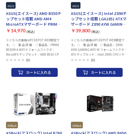
Type-C コネクタ ×1 ・USB3.0 ヘッダー
×1 ・USB2.0 ヘッダー ×1 映像出力(CPU
ASUS
ASUS
グラフィック内蔵の場合) ・DisplayPort
ASUS(エイスース) AMD B550チ
ASUS(エイスース) Intel Z890チ
×2 ・HDMI ×1 オーディオ：Realtek 7.1
ップセット搭載 AMD AM4
ップセット搭載 LGA1851 ATXマ
サラウンドHDオーディオコーデック
MicroATXマザーボード PRIME
ザーボード Z890 AYW GAMING
LED：Aura Sync 付属品 ・ユーザーマニュ
B550M-A WIFI II
WIFI W
アル/クイックスタートガイド ・SATAケー
￥14,970
￥39,800
(税込)
(税込)
ブル ×2 ・WIFIアンテナ ×1 メーカー名：
※こちらの価格はPCDEPOT WEB限定で
※こちらの価格はPCDEPOT WEB限定で
ASUS(エイスース) ※CPUの世代など、組
す。 ◇ 製 品 詳 細 ◇ 製品名：PRIME
す。 ◇ 製 品 詳 細 ◇ 製品名：Z890
み合わせによってはBIOS/UEFIアップデー
B550M-A WIFI II フォームファクタ：
AYW GAMING WIFI W フォームファクタ：
トが必要になる場合がございます。
MicroATX チップセット：AMD B550 CPU
ATX チップセット：Intel Z890 CPUソケッ
ソケット：AMD AM4 メモリ ・規格：
ト：LGA1851 メモリ ・規格：DDR5(最大
(0)
(0)
DDR4(最大 4866+(OC) 対応) ・スロット
9066+(OC) 対応) ・スロット数：4 ・最大
数：4 ・最大容量：128GB 拡張スロット
容量：192GB 拡張スロット ・PCI-
カートに入れる
カートに入れる
・PCI-Express 5.0 x 16 スロット× なし ・
Express 5.0 x 16 スロット× 1 ・PCI-
PCI-Express 4.0 x 16 スロット× 1 (Ryzen
Express 4.0 x 16 スロット (x4モード)× 2
5000シリーズ搭載時) ・PCI-Express 4.0 x
・PCI-Express 4.0 x 16 スロット (x1モー
4 スロット× なし ・PCI-Express 3.0 x 1
ド)× 1 ・PCI-Express x 1 スロット× なし
スロット× 2 ストレージ ・M.2× 2 ・
ストレージ ・M.2× 4 ・SATA× 4 ネット
SATA× 4 ネットワーク 有線LAN：Realtek
ワーク 有線LAN：Realtek 2.5Gb Ethernet
1Gb Ethernet ワイヤレス：2x2 Wi-Fi 6
ワイヤレス：Wi-Fi 6 (802.11
(802.11 a/b/g/n/ac/ax) Bluetooth：v5.2
a/b/g/n/ac/ax) Bluetooth：v5.3 USBイン
USBインターフェース リア ・USB Type-C
ターフェース リア ・USB Type-C ポート
ポート ×なし ・USB3.0 Aポート ×6 ・
×1 ・USB3.0 Aポート ×3 ・USB2.0 Aポ
USB2.0 Aポート ×なし フロント(内部コネ
ート ×4 フロント ・USB Type-C コネクタ
クタ) ・USB Type-C コネクタ ×なし ・
×1 ・USB3.0 ヘッダー ×2 ・USB2.0 ヘッ
ASRock
ASRock
USB3.0 ヘッダー ×1 ・USB2.0 ヘッダー
ダー ×2 映像出力(CPUグラフィック内蔵
ASRock(アスロック) Intel B760
ASRock(アスロック) AMD B650