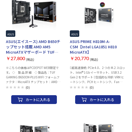
ASUS
ASUS
ASUS(エイスース) AMD B650チ
ASUS PRIME H810M-A-
ップセット搭載 AMD AM5
CSM【Intel LGA1851 H810
MicroATXマザーボード TUF
MicroATX】
GAMING B650EM-PLUS WIFI
￥27,800
￥20,770
(税込)
(税込)
※こちらの価格はPCDEPOT WEB限定で
超高速接続: PCIe 4.0、2 つの M.2 スロッ
す。 ◇ 製 品 詳 細 ◇ 製品名：TUF
ト、Intel® 1Gb イーサネット、USB 3.2
GAMING B650EM-PLUS WIFI フォームフ
Gen 2 をサポート 包括的な冷却: VRM ヒ
ァクタ：MicroATX チップセット：AMD
ートシンク、PCH ヒートシンク、Fan
B650 CPUソケット：AMD AM5 メモリ ・
Xpert 2+ Aura Sync RGB: オンボードのア
(0)
(0)
規格：DDR5(最大 8000+(OC) 対応) ・ス
ドレス指定可能な Gen 2 ヘッダーと RGB
ロット数：4 ・最大容量：256GB 拡張ス
LED ストリップ用の Aura RGB ヘッダー。
カートに入れる
カートに入れる
ロット ・PCI-Express 5.0 x 16 スロット×
Aura Sync 対応ハードウェアと簡単に同期
1 (Ryzen 9000/7000シリーズ搭載時) ・
できます ASUS Control Center Express:
PCI-Express 4.0 x 16 スロット× なし ・
強化されたデータ保護を実現するリアルタ
PCI-Express 4.0 x 4 スロット× なし ・
イム IT 監視および管理ソフトウェア Intel
PCI-Express 4.0 x 1 スロット× 1 ストレー
LGA1851 CPU一覧※はこちら Intel
ジ ・M.2× 3 ・SATA× 4 ネットワーク 有
LGA1851 マザーボード一覧※はこちら ※
線LAN：Realtek 2.5Gb Ethernet ワイヤレ
同一ソケットの製品一覧です。組み合わせ