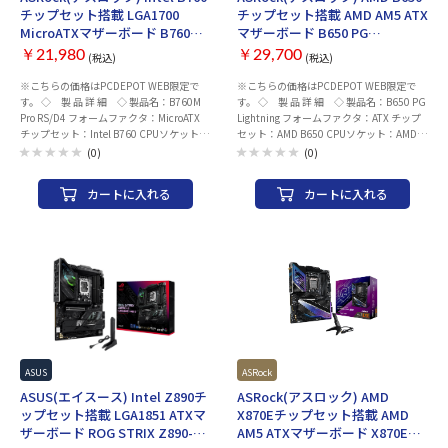
×2 映像出力(CPUグラフィック内蔵の場
の場合) ・DisplayPort ×1 ・HDMI ×なし
チップセット搭載 LGA1700
チップセット搭載 AMD AM5 ATX
合) ・DisplayPort ×なし ・HDMI ×1 オー
オーディオ：Realtek 7.1 サラウンドHDオ
MicroATXマザーボード B760M
マザーボード B650 PG
ディオ：Realtek 7.1 サラウンドHDオーデ
ーディオコーデック LED：Aura Sync 付属
Pro RS/D4
Lightning
ィオコーデック LED：Aura Sync 付属品 ・
品 ・ユーザーマニュアル/クイックスター
￥21,980
￥29,700
(税込)
(税込)
ユーザーマニュアル/クイックスタートガ
トガイド ・SATAケーブル ×2 ・WIFIアン
※こちらの価格はPCDEPOT WEB限定で
※こちらの価格はPCDEPOT WEB限定で
イド ・SATAケーブル ×2 ・WIFIアンテナ
テナ ×1 メーカー名：ASUS(エイスース)
す。 ◇ 製 品 詳 細 ◇ 製品名：B760M
す。 ◇ 製 品 詳 細 ◇ 製品名：B650 PG
×1 メーカー名：ASUS(エイスース)
※CPUの世代など、組み合わせによっては
Pro RS/D4 フォームファクタ：MicroATX
Lightning フォームファクタ：ATX チップ
※CPUの世代など、組み合わせによっては
BIOS/UEFIアップデートが必要になる場合
チップセット：Intel B760 CPUソケット：
セット：AMD B650 CPUソケット：AMD
BIOS/UEFIアップデートが必要になる場合
がございます。
LGA1700 メモリ ・規格：DDR4 DIMM(最
AM5 メモリ ・規格：DDR5(最大 6400+
がございます。
(0)
(0)
大 5333+(OC) 対応) ・スロット数：4 ・最
(OC) 対応) ・スロット数：4 ・最大容量：
大容量：128GB 拡張スロット ・PCI-
128GB 拡張スロット ・PCI-Express 5.0 x
カートに入れる
カートに入れる
Express 5.0 x 16 スロット× なし ・PCI-
16 スロット× なし ・PCI-Express 4.0 x
Express 4.0 x 16 スロット× 1 ・PCI-
16 スロット× 1 ・PCI-Express 4.0 x 4 ス
Express 4.0 x 4 スロット× 1 (形状はX16
ロット× 1( x2モード ) ・PCI-Express 4.0
スロット) ・PCI-Express 4.0 x 1 スロット
x 1 スロット× 2 ストレージ ・M.2× 3 ・
× 1 ストレージ ・M.2× 2 ・SATA× 4 ネ
SATA× 4 ネットワーク 有線LAN：2.5 ギガ
ットワーク 有線LAN：2.5 ギガビット LAN
ビット LAN ワイヤレス：なし Bluetooth：
ワイヤレス：非搭載 Bluetooth：非搭載
なし USBインターフェース リア ・USB
USBインターフェース リア ・USB Type-C
Type-C ポート ×1 ・USB3.0 Aポート ×7
ポート ×1 ・USB3.0 Aポート ×3 ・
・USB2.0 Aポート ×4 フロント(内部コネ
USB2.0 Aポート ×2 フロント(内部コネク
クタ) ・USB Type-C コネクタ ×1 ・
タ) ・USB Type-C コネクタ ×1 ・USB3.0
USB3.0 ヘッダー ×1 ・USB2.0 ヘッダー
ヘッダー ×1 ・USB2.0 ヘッダー ×2 映像
×2 映像出力(CPUグラフィック内蔵の場
ASUS
ASRock
出力(CPUグラフィック内蔵の場合) ・
合) ・DisplayPort ×なし ・HDMI ×1 オー
ASUS(エイスース) Intel Z890チ
ASRock(アスロック) AMD
DisplayPort ×1 ・HDMI ×1 オーディオ：
ディオ：Realtek ALC897 7.1 チャンネル
ップセット搭載 LGA1851 ATXマ
X870Eチップセット搭載 AMD
Realtek ALC897 7.1 チャンネル HD オーデ
HD オーディオコーデック LED：
ザーボード ROG STRIX Z890-F
AM5 ATXマザーボード X870E
ィオコーデック LED：Polychrome RGB 付
Polychrome RGB 付属品 ・ユーザーマニュ