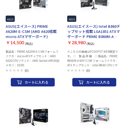
ス：2x2 Wi-Fi 6E (802.11ax) Bluetooth：
により非対応のものがある場合がございま
v5.3 USBインターフェース リア ・USB
す。対応をご確認の上ご購入下さい。
Type-C ポート ×1 ・USB3.0 Aポート ×3
Intel LGA1851対応CPUクーラー一覧はこ
・USB2.0 Aポート ×4 フロント(内部コネ
ちら デスクトップ用DDR5メモリー一覧は
クタ) ・USB Type-C コネクタ ×1 ・
こちら M.2 2280 NVMe対応SSD一覧はこ
ASUS
ASUS
USB3.0 ヘッダー ×1 ・USB2.0 ヘッダー
ちら
ASUS(エイスース) PRIME
ASUS(エイスース) Intel B860チ
×2 映像出力(CPUグラフィック内蔵の場
A620M-E-CSM (AMD A620搭載
ップセット搭載 LGA1851 ATXマ
合) ・DisplayPort ×1 ・HDMI ×1 オーデ
micro-ATXマザーボード)
ザーボード PRIME B860M-A
ィオ：Realtek 7.1 サラウンドHDオーディ
WIFI-CSM
オコーデック LED：Aura Sync 付属品 ・ユ
￥14,500
￥28,980
(税込)
(税込)
ーザーマニュアル/クイックスタートガイ
製品名：PRIME A620M-E-CSMフォームフ
※こちらの価格はPCDEPOT WEB限定で
ド ・SATAケーブル ×2 ・WIFIアンテナ
ァクタ：micro-ATXチップセット：AMD
す。 ◇ 製 品 詳 細 ◇ 製品名：PRIME
×1 メーカー名：ASUS(エイスース)
A620CPUソケット：AMD Socket AM5対応
B860M-A WIFI-CSM フォームファクタ：
※CPUによって拡張スロット動作モード/
メモリ：DDR5
ATX チップセット：Intel B860 CPUソケッ
メモリ仕様など異なる場合がございます。
ト：LGA1851 メモリ ・規格：DDR5(最大
詳細につきましてはメーカーサポートペー
(0)
(0)
8666+(OC) 対応) ・スロット数：4 ・最大
ジをご確認ください。 ※CPUの世代な
容量：256GB 拡張スロット ・PCI-
ど、組み合わせによってはBIOS/UEFIアッ
カートに入れる
カートに入れる
Express 5.0 x 16 スロット× 1 ・PCI-
プデートが必要になる場合がございます。
Express 4.0 x 16 スロット× 1 (x4モード)
・PCI-Express 4.0 x 4 スロット× なし ・
PCI-Express 4.0 x 1 スロット× 1 ストレー
ジ ・M.2× 2 ・SATA× 4 ネットワーク 有
線LAN：Realtek 2.5Gb Ethernet ワイヤレ
ス：2x2 Wi-Fi 6E (802.11ax) Bluetooth：
v5.3 USBインターフェース リア ・USB
Type-C ポート ×1 ・USB3.0 Aポート ×3
・USB2.0 Aポート ×4 フロント ・USB