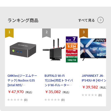
USB 3.2 Gen2x2 Type-C/1 x USB 3.2 Gen2
802.11axe 2x2 Wi-Fi 6E Bluetooth：v5.3
Type-A 後部：1 x USB 3.2 Gen2 Type-C/2
USBインターフェース リア ・USB Type-C
x USB 3.2 Gen1 Type-A/2 x USB 2.0
ポート ×2 ・USB3.0 Aポート ×3 ・
DisplayPort：1 付属品： - 2 x 電源ケーブ
USB2.0 Aポート ×4 フロント(内部コネク
ル付き SATA データ - 1 x 120W/19V 電源ア
タ) ・USB Type-C コネクタ ×1 ・USB3.0
ランキング商品
すべて見る
ダプタ - 1 x ネジパック 保証期間：1年
ヘッダー ×2 ・USB2.0 ヘッダー ×2 映像
出力(CPUグラフィック内蔵の場合) ・
DisplayPort ×1 ・HDMI ×1 オーディオ：
1
2
3
Realtek ALC897 7.1 チャンネル HD オーデ
ィオコーデック LED：Polychrome RGB 付
属品 ・ユーザーマニュアル/クイックスタ
ートガイド ・SATAケーブル ×2 ・WIFIア
ンテナ ×1 メーカー名：ASRock(アスロッ
ク) ※CPUによって拡張スロット動作モー
ド/メモリ仕様など異なる場合がございま
す。詳細につきましてはメーカーサポート
ページをご確認ください。 ※CPUの世代
など、組み合わせによってはBIOS/UEFIア
ップデートが必要になる場合がございま
GMKtec(ジーエムケー
BUFFALO Wi-Fi
JAPANNEXT JN-
す。
テック) Nucbox G3S
7(11be)対応トライバ
IPS43U-M [43インチ]
[Intel N95/
ンドWi-Fiルーター
￥39,582
(税込)
RAM:16GB/
AirStation
￥47,970
￥35,082
(税込)
(税込)
SSD:512GB/ Windows
WXR9300BE6P [ブラ
(0)
11 Pro]
ック]
(0)
(0)