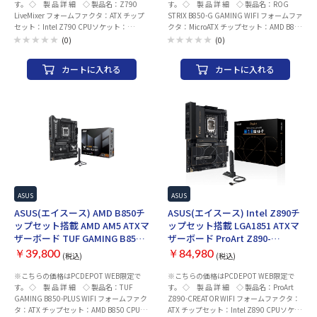
す。 ◇ 製 品 詳 細 ◇ 製品名：Z790
す。 ◇ 製 品 詳 細 ◇ 製品名：ROG
てはBIOS/UEFIアップデートが必要になる
スロット動作モード/メモリ仕様など異な
LiveMixer フォームファクタ：ATX チップ
STRIX B850-G GAMING WIFI フォームファ
場合がございます。
る場合がございます。詳細につきましては
セット：Intel Z790 CPUソケット：
クタ：MicroATX チップセット：AMD B850
メーカーサポートページをご確認くださ
LGA1700 メモリ ・規格：DDR5 (最大
CPUソケット：AMD AM5 メモリ ・規格：
い。 ※CPUの世代など、組み合わせによ
(0)
(0)
7200+(OC) 対応) ・スロット数：4 ・最大
DDR5(最大 8000+(OC) 対応) ・スロット
ってはBIOS/UEFIアップデートが必要にな
容量：192GB 拡張スロット ・PCI-
数：4 ・最大容量：256GB 拡張スロット
る場合がございます。
カートに入れる
カートに入れる
Express 5.0 x 16 スロット× 1 ・PCI-
・PCI-Express 5.0 x 16 スロット× 1
Express 4.0 x 4 スロット× 4 ・PCI-
(Ryzen 9000/7000シリーズ搭載時) ・PCI-
Express x 1 スロット× 1(PCIe 3.0) ストレ
Express 4.0 x 16 スロット× なし ・PCI-
ージ ・M.2× 5 ・SATA× 4 ネットワーク
Express 4.0 x 4 スロット× なし ・PCI-
有線LAN：2.5 ギガビット LAN
Express 4.0 x 1 スロット× なし ストレー
10/100/1000/2500 Mb/s ワイヤレス：-
ジ ・M.2× 4 ・SATA× 2 ネットワーク 有
Bluetooth：- USBインターフェース リア
線LAN：Intel 2.5Gb Ethernet ワイヤレ
・USB Type-C ポート ×2 ・USB3.0 Aポー
ス：2x2 Wi-Fi 7 (802.11be) Bluetooth：
ト ×6 ・USB2.0 Aポート ×6 フロント ・
v5.4 USBインターフェース リア ・USB
USB Type-C ポート ×1 ・USB3.0 Aポート
Type-C ポート ×2 ・USB3.0 Aポート ×6
×2 ・USB2.0 Aポート ×2 映像出力(CPU
・USB2.0 Aポート ×2 フロント(内部コネ
グラフィック内蔵の場合) ・DisplayPort
クタ) ・USB Type-C コネクタ ×1 ・
ASUS
ASUS
×1 ・HDMI ×1 オーディオ：7.1 チャンネ
USB3.0 ヘッダー ×1 ・USB2.0 ヘッダー
ASUS(エイスース) AMD B850チ
ASUS(エイスース) Intel Z890チ
ル HD オーディオ (Realtek ALC897 オーデ
×2 映像出力(CPUグラフィック内蔵の場
ップセット搭載 AMD AM5 ATXマ
ップセット搭載 LGA1851 ATXマ
ィオコーデック) LED：Polychrome Sync
合) ・DisplayPort ×1 ・HDMI ×1 オーデ
ザーボード TUF GAMING B850-
ザーボード ProArt Z890-
付属品 ・ユーザーマニュアル/クイックス
ィオ：Realtek ALC1220P 7.1 サラウンド
PLUS WIFI
CREATOR WIFI
タートガイド ・SATAケーブル ×2 ・WIFI
HDオーディオコーデック LED：Aura Sync
￥39,800
￥84,980
(税込)
(税込)
アンテナ ×なし メーカー名：ASRock(ア
付属品 ・ユーザーマニュアル/クイックス
※こちらの価格はPCDEPOT WEB限定で
※こちらの価格はPCDEPOT WEB限定で
スロック) CPUの世代など、組み合わせに
タートガイド ・SATAケーブル ×なし ・
す。 ◇ 製 品 詳 細 ◇ 製品名：TUF
す。 ◇ 製 品 詳 細 ◇ 製品名：ProArt
よってはBIOS/UEFIアップデートが必要に
WIFIアンテナ ×1 メーカー名：ASUS(エイ
GAMING B850-PLUS WIFI フォームファク
Z890-CREATOR WIFI フォームファクタ：
なる場合がございます。
スース) ※CPUによって拡張スロット動作
タ：ATX チップセット：AMD B850 CPUソ
ATX チップセット：Intel Z890 CPUソケッ
モード/メモリ仕様など異なる場合がござ