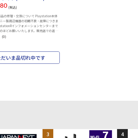
80
(税込)
on製品の修理・交換について Playstation本体
ニー製周辺機器の初期不良・故障につきま
ystationRインフォメーションセンターまで
のほどお願いいたします。販売店での返
っておりません。 また、お買い上げいただ
(0)
属品の不足や欠品のお問合せも下記コール
けしています。 Playstationインフォメー
電話番号：0570-783-929(一部のIP電話
54-9800) 受付時間 10:00 ～ 18:00
ただいま品切れ中です
on®5 デジタル・エディション (model group –
yStation®5 Pro本体に対応したUltra HD Blu-
クドライブです。 ※ディスクドライブとPS5®
にはインターネット接続が必要です。 ※本
省略表記で「CFI-ZDD1」と記載される場
パッケージ記載等） 付属品 ・ディス
・ディスクドライブ用カバー ・横置き用フッ
Sony Interactive
 Inc. All rights reserved. Design and
s are subject to change without notice.
3
4