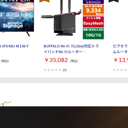
-IPS43U-M [43イ
BUFFALO Wi-Fi 7(11be)対応トラ
ピクセラ 
イバンドWi-Fiルーター
ムルーター 
AirStation WXR9300BE6P [ブラ
￥35,082
￥13,
(税込)
(税込)
ック]
(0)