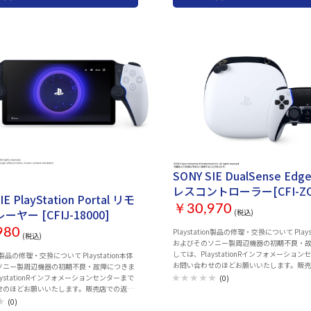
54-9800) 受付時間 10:00 ～ 18:00 同梱
Interactive Entertainment Inc. All rights re
lSense® ワイヤレスコントローラー アイコン
Design and specifications are subject to c
シャルエディション ・取扱説明書
notice.
tion®を象徴するカラーの限定コントローラー
プレイ体験を。 タッチパッドに施された光沢
yStation®シェイプのパターンと、コントロー
彩る独特なブルーとネイビーのカラーリング
ved. Design and specifications are subject to
out notice.
SONY SIE DualSense Ed
せ
レスコントローラー[CFI-ZC
IE PlayStation Portal リモ
￥30,970
ヤー [CFIJ-18000]
(税込)
980
Playstation製品の修理・交換について Plays
(税込)
およびそのソニー製周辺機器の初期不良・
しては、PlaystationRインフォメーショ
ion製品の修理・交換について Playstation本体
お問い合わせのほどお願いいたします。販
ソニー製周辺機器の初期不良・故障につきま
品・交換は行っておりません。 また、お買
aystationRインフォメーションセンターまで
(0)
いた製品の付属品の不足や欠品のお問合せ
せのほどお願いいたします。販売店での返
センターでお受けしています。 Playstatio
行っておりません。 また、お買い上げいただ
(0)
ションセンター 電話番号：0570-783-929(
付属品の不足や欠品のお問合せも下記コール