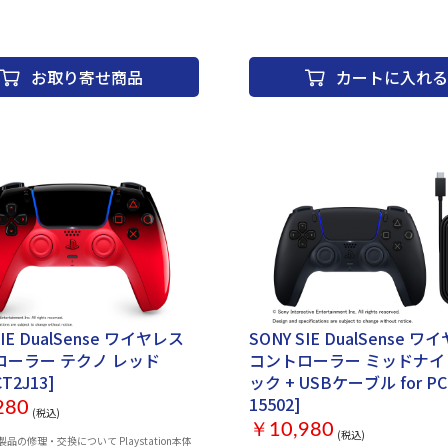
の場合 050-3754-9800) 受付時間 10:00 ～ 18:0
けしています。 Playstationインフォメー
物】 ・DualSense Edge ワイヤレスコント
 電話番号：0570-783-929(一部のIP電話
USB 編み込みケーブル（Type-C） ・標準キ
54-9800) 受付時間 10:00 ～ 18:00 付属品
・ハイドームキャップ × 2 ・ロードームキャッ
ion Portal リモートプレーヤー ×1 USBケーブル
お取り寄せ商品
カートに入れる
ハーフドーム背面ボタン × 2 ・レバー背面ボタ
ve Entertainment
コネクターカバー ・携帯用ケース 【保証期
hts reserved. Design and specifications are
い上げ日より1年
hange without notice.
SIE DualSense ワイヤレス
SONY SIE DualSense 
ローラー テクノ レッド
コントローラー ミッドナイ
CT2J13]
ック + USBケーブル for PC [CFIJ
15502]
280
(税込)
￥10,980
(税込)
製品の修理・交換について Playstation本体