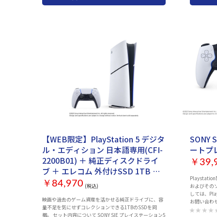
の場合 050-37
しては、PlaystationRインフォメーションセンターまで
物： ・Dua
お問い合わせのほどお願いいたします。販売店での返
ブルー スペ
品・交換は行っておりません。 また、お買い上げいただ
PlaySta
いた製品の付属品の不足や欠品のお問合せも下記コール
で、特別な
センターでお受けしています。 Playstationインフォメー
のあるPla
ションセンター 電話番号：0570-783-929(一部のIP電話
ラー全体を
の場合 050-3754-9800) 受付時間 10:00 ～ 18:00
が特徴。 ©Sony Interactive Entertainment Inc. All
rights reser
change with
セット商品
お取り寄
【WEB限定】PlayStation 5 デジタ
SONY S
ル・エディション 日本語専用(CFI-
ートプレー
2200B01) ＋ 純正ディスクドライ
￥39,
ブ ＋ エレコム 外付けSSD 1TB セ
Playstat
ット
￥84,970
(税込)
およびその
しては、Pl
映画や過去のゲーム資産を活かせる純正ドライブに、容
お問い合わ
量不足を気にせずコレクションできる1TBのSSDを同
品・交換は
梱。 セット内容について SONY SIE プレイステーション5
いた製品の