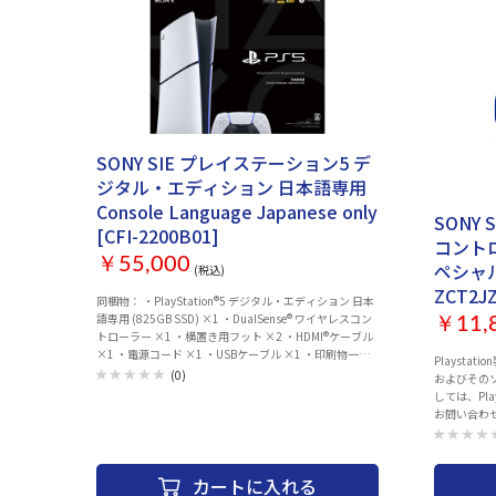
SONY SIE プレイステーション5 デ
ジタル・エディション 日本語専用
Console Language Japanese only
SONY 
[CFI-2200B01]
コントロ
￥55,000
ペシャル
(税込)
ZCT2J
同梱物： ・PlayStation®5 デジタル・エディション 日本
語専用 (825GB SSD) ×1 ・DualSense® ワイヤレスコン
￥11,
トローラー ×1 ・横置き用フット ×2 ・HDMI®ケーブル
×1 ・電源コード ×1 ・USBケーブル ×1 ・印刷物一式
Playstation
×1 ・ASTRO's PLAYROOM™（プリインストールゲー
(0)
およびその
ム）*1 ×1 *1 システムソフトウェアのアップデートが必
しては、Pl
要になる場合があります。インターネット接続が必要で
お問い合わ
す。 ※縦置きスタンドは別売です。 ©Sony Interactive
品・交換は
Entertainment Inc. All rights reserved. Design and
いた製品の
specifications are subject to change without notice.
センターでお受けしていま
Playstation製品の修理・交換について Playstation本体
カートに入れる
ションセンター
およびそのソニー製周辺機器の初期不良・故障につきま