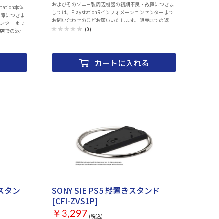
およびそのソニー製周辺機器の初期不良・故障につきま
しては、PlaystationRインフォメーションセンターまで
故障につきま
お問い合わせのほどお願いいたします。販売店での返
ンセンターまで
品・交換は行っておりません。 また、お買い上げいただ
(0)
売店での返
いた製品の付属品の不足や欠品のお問合せも下記コール
い上げいただ
センターでお受けしています。 Playstationインフォメー
も下記コール
ションセンター 電話番号：0570-783-929(一部のIP電話
の場合 050-3754-9800) 受付時間 10:00 ～ 18:00 同梱
カートに入れる
一部のIP電話
物： ・DualSense® ワイヤレスコントローラー ミッドナ
00 同梱
イト ブラック ・取扱説明書 ©Sony Interactive
ラー ミッドナ
Entertainment Inc. All rights reserved. Design and
pe-C) ・取扱
specifications are subject to change without notice.
ect to
充電スタン
SONY SIE PS5 縦置きスタンド
[CFI-ZVS1P]
￥3,297
(税込)