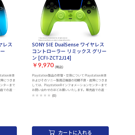
ワイヤレス
SONY SIE DualSense ワイヤレス
ルー
コントローラー リミックス グリー
ン [CFI-ZCT2J14]
￥9,970
(税込)
Playstation製品の修理・交換について Playstation本体
故障につきま
およびそのソニー製周辺機器の初期不良・故障につきま
ンセンターまで
しては、PlaystationRインフォメーションセンターまで
売店での返
お問い合わせのほどお願いいたします。販売店での返
い上げいただ
品・交換は行っておりません。 また、お買い上げいただ
(0)
も下記コール
いた製品の付属品の不足や欠品のお問合せも下記コール
センターでお受けしています。 Playstationインフォメー
一部のIP電話
ションセンター 電話番号：0570-783-929(一部のIP電話
0 同梱物
の場合 050-3754-9800) 受付時間 10:00 ～ 18:00 同梱物
 リズム ブル
： ・DualSense® ワイヤレスコントローラー リミックス
グリーン ・取扱説明書 プレイは熱く。鮮烈なカラーをま
ハイパーポップ
とったDualSense®ワイヤレスコントローラーのハイパー
カートに入れる
ポップ コレクションで、ビジュアルは派手に。 ©Sony