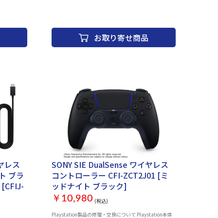
0 【同梱
いた製品の付属品の不足や欠品のお問合せも下記コール
ローラー ・
センターでお受けしています。 Playstationインフォメー
ャップ × 2
ションセンター 電話番号：0570-783-929(一部のIP電話
プ × 2 ・
の場合 050-3754-9800) 受付時間 10:00 ～ 18:00 付属品
お取り寄せ商品
ン × 2 ・
・PULSE Elite ワイヤレスヘッドセット ・PlayStation
間】 ・お買
Link USBアダプター ・PULSE Elite 充電フック ・マウン
ティングプレート* ・USBケーブル ・印刷物1式 *壁に固
定するネジなどの工具は付属していません。
ワイヤレス
SONY SIE DualSense ワイヤレス
ト ブラ
コントローラー CFI-ZCT2J01 [ミ
-
ッドナイト ブラック]
￥10,980
(税込)
Playstation製品の修理・交換について Playstation本体