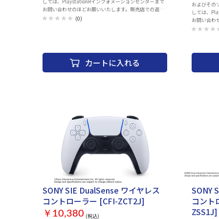
しては、PlaystationRインフォメーションセンターまで
およびその
お問い合わせのほどお願いいたします。販売店での返
しては、Pl
品・交換は行っておりません。 また、お買い上げいただ
(0)
お問い合わ
いた製品の付属品の不足や欠品のお問合せも下記コール
品・交換は
センターでお受けしています。 Playstationインフォメー
いた製品の
ションセンター 電話番号：0570-783-929(一部のIP電話
センターでお受けしていま
の場合 050-3754-9800) 受付時間 10:00 ～ 18:00 【同梱
ションセンター
物】 ・PULSE Elite ワイヤレスヘッドセット ・
の場合 050-37
カートに入れる
PlayStation Link USBアダプター ・PULSE Elite 充電フッ
： ・Dual
ク ・携帯用ケース ・マウンティングプレート* ・USBケ
ド ・取扱説明書 プレイは熱く。鮮烈なカ
ーブル ・印刷物一式 *壁に固定するネジなどの工具は付
DualSe
属していません。 ©Sony Interactive Entertainment Inc.
コレクションで
All rights reserved. Design and specifications are
Interactive 
subject to change without notice.
Design and s
notice.
SONY SIE DualSense ワイヤレス
SONY S
コントローラー [CFI-ZCT2J]
コントロ
ZSS1J]
￥10,380
(税込)