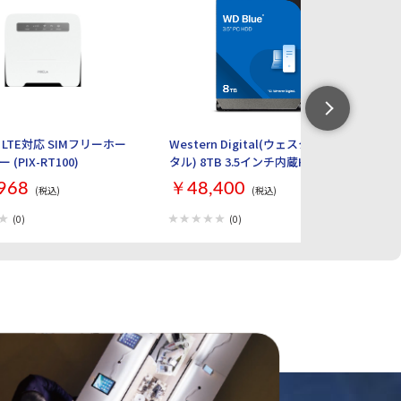
LTE対応 SIMフリーホー
Western Digital(ウェスタンデジ
【
(PIX-RT100)
タル) 8TB 3.5インチ内蔵HDD WD
ル 
Blue WD80EAAZ
ト
968
￥48,400
￥
(税込)
(税込)
Ma
L
(0)
(0)
M