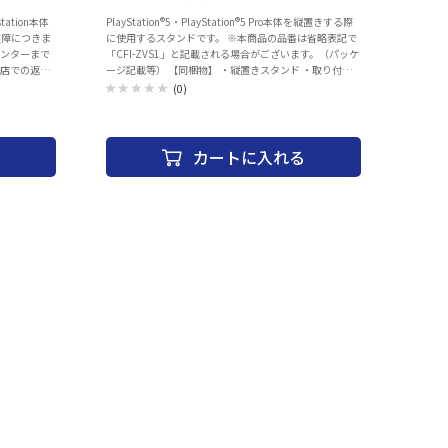
tation本体
PlayStation®5・PlayStation®5 Pro本体を縦置きする際
故障につきま
に使用するスタンドです。 ※本商品の品番は省略表記で
ンセンターまで
「CFI-ZVS1」と記載される場合がございます。（パッケ
売店での返
ージ記載等） 【同梱物】 ・縦置きスタンド ・取り付け
い上げいただ
ネジ ・アタッチメント ・取扱説明書 ©Sony Interactive
(0)
も下記コール
Entertainment Inc. All rights reserved. Design and
nインフォメー
specifications are subject to change without notice.
一部のIP電話
Playstation製品の修理・交換について Playstation本体
8:00
およびそのソニー製周辺機器の初期不良・故障につきま
カートに入れる
用の純正充電ス
しては、PlaystationRインフォメーションセンターまで
お問い合わせのほどお願いいたします。販売店での返
扱説明書 ×1
品・交換は行っておりません。 また、お買い上げいただ
いた製品の付属品の不足や欠品のお問合せも下記コール
センターでお受けしています。 Playstationインフォメー
ションセンター 電話番号：0570-783-929(一部のIP電話
の場合 050-3754-9800) 受付時間 10:00 ～ 18:00