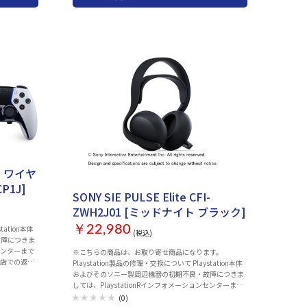
served.
Interactive Entertainment Inc. All rights reserved.
hange without
Design and specifications are subject to change without
notice.
ge ワイヤ
お取り寄せ
P1J]
SONY SIE PULSE Elite CFI-
ZWH2J01 [ミッドナイト ブラック]
￥22,980
tation本体
(税込)
故障につきま
ンセンターまで
※こちらの商品は、お取り寄せ商品になります。
売店での返
Playstation製品の修理・交換について Playstation本体
い上げいただ
およびそのソニー製周辺機器の初期不良・故障につきま
も下記コール
しては、PlaystationRインフォメーションセンターまで
nインフォメー
お問い合わせのほどお願いいたします。販売店での返
(0)
一部のIP電話
品・交換は行っておりません。 また、お買い上げいただ