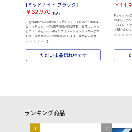
[ミッドナイト ブラック]
￥11,9
￥32,970
(税込)
Playstati
およびそのソ
Playstation製品の修理・交換について Playstation本体
しては、Pla
およびそのソニー製周辺機器の初期不良・故障につきま
お問い合わせ
しては、PlaystationRインフォメーションセンターまで
品・交換は行
お問い合わせのほどお願いいたします。販売店での返
いた製品の付
品・交換は行っておりません。 また、お買い上げいただ
(0)
センターでお受
いた製品の付属品の不足や欠品のお問合せも下記コール
ションセンター 
センターでお受けしています。 Playstationインフォメー
の場合 050-37
ただいま品切れ中です
ションセンター 電話番号：0570-783-929(一部のIP電話
PlayStati
の場合 050-3754-9800) 受付時間 10:00 ～ 18:00 付属品
slim) ・Pla
DualSense Edge™ ワイヤレスコントローラー ×1 USB編
ray ディス
み込みケーブル ×1 標準キャップ ×2 ※コントローラー
のペアリング
に装着済み ハイドームキャップ ×2 ロードームキャップ
商品の品番は
×2 ハーフドーム背面ボタン ×2 レバー背面ボタン ×2
合がございます。（
コネクターカバー ×1 携帯用ケース ×1 取扱説明書 ×1
クドライブ 
©Sony Interactive Entertainment Inc. All rights
ト（ロング） ・取扱説明書 ©
reserved.
Entertainment
specification
ランキング商品
1
2