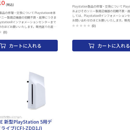
10
(税込)
Playstation製品の修理・交換について Plays
およびそのソニー製周辺機器の初期不良・
ion製品の修理・交換について Playstation本体
しては、PlaystationRインフォメーショ
ソニー製周辺機器の初期不良・故障につきま
お問い合わせのほどお願いいたします。販
aystationRインフォメーションセンターまで
品・交換は行っておりません。 また、お買
(0)
せのほどお願いいたします。販売店での返
いた製品の付属品の不足や欠品のお問合せ
行っておりません。 また、お買い上げいただ
(0)
センターでお受けしています。 Playstatio
付属品の不足や欠品のお問合せも下記コール
ションセンター 電話番号：0570-783-929(
けしています。 Playstationインフォメー
の場合 050-3754-9800) 受付時間 10:00 ～ 1
カートに入れる
カートに入れる
 電話番号：0570-783-929(一部のIP電話
DualSense ワイヤレスコントローラー専
54-9800) 受付時間 10:00 ～ 18:00 【同梱
タンドです。 【同梱物】 ・DualSense充電スタンド ×1
Station VR2 Sense コントローラー充電スタ
・ACアダプター ×1 ・電源コード ×1 ・取
ACアダプター ×1 ・電源コード ×1 ・充電用
ト ×2 ・取扱説明書 ×1 【保証期間】 ・お
より1年
IE 新型PlayStation 5用デ
イブ(CFI-ZDD1J)