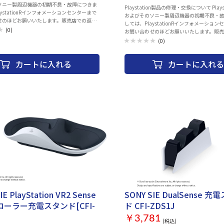
ソニー製周辺機器の初期不良・故障につきま
Playstation製品の修理・交換について Playstation本体
aystationRインフォメーションセンターまで
およびそのソニー製周辺機器の初期不良・
せのほどお願いいたします。販売店での返
しては、PlaystationRインフォメーショ
行っておりません。 また、お買い上げいただ
(0)
お問い合わせのほどお願いいたします。販
付属品の不足や欠品のお問合せも下記コール
品・交換は行っておりません。 また、お買
(0)
す。 Playstationインフォメー
いた製品の付属品の不足や欠品のお問合せ
 電話番号：0570-783-929(一部のIP電話
センターでお受けしています。 Playstationインフォメー
54-9800) 受付時間 10:00 ～ 18:00 同梱物
カートに入れる
カートに入れる
ションセンター 電話番号：0570-783-929(
Sense® ワイヤレスコントローラー テクノ レッ
の場合 050-3754-9800) 受付時間 10:00 ～ 18:
ラーをまとった
物： ・DualSense® ワイヤレスコントロー
nse®ワイヤレスコントローラーのハイパーポップ
イト ブラック ・USBケーブル (Type-C to Ty
、ビジュアルは派手に。 ©Sony
説明書 ©Sony Interactive Entertainment Inc. All rights
Entertainment Inc. All rights reserved.
reserved. Design and specifications are subj
pecifications are subject to change without
change without notice.
IE PlayStation VR2 Sense
SONY SIE DualSense 
ーラー充電スタンド[CFI-
ド CFI-ZDS1J
￥3,781
(税込)