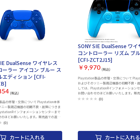
SONY SIE DualSense 
コントローラー リズム ブ
[CFI-ZCT2J15]
SIE DualSense ワイヤレス
￥9,970
ーラー アイコン ブルー ス
(税込)
エディション [CFI-
Playstation製品の修理・交換について Playstation本体
ZB]
およびそのソニー製周辺機器の初期不良・
しては、PlaystationRインフォメーショ
854
(税込)
お問い合わせのほどお願いいたします。販
品・交換は行っておりません。 また、お買
(0)
製品の修理・交換について Playstation本体
いた製品の付属品の不足や欠品のお問合せ
ソニー製周辺機器の初期不良・故障につきま
センターでお受けしています。 Playstationインフォメー
aystationRインフォメーションセンターまで
ションセンター 電話番号：0570-783-929(
せのほどお願いいたします。販売店での返
の場合 050-3754-9800) 受付時間 10:00 ～ 18:0
行っておりません。 また、お買い上げいただ
(0)
： ・DualSense® ワイヤレスコントローラー
付属品の不足や欠品のお問合せも下記コール
ー ・取扱説明書 プレイは熱く。鮮烈なカラーをまとった
す。 Playstationインフォメー
DualSense®ワイヤレスコントローラーの
カートに入れる
カートに入れる
 電話番号：0570-783-929(一部のIP電話
コレクションで、ビジュアルは派手に。 ©Sony