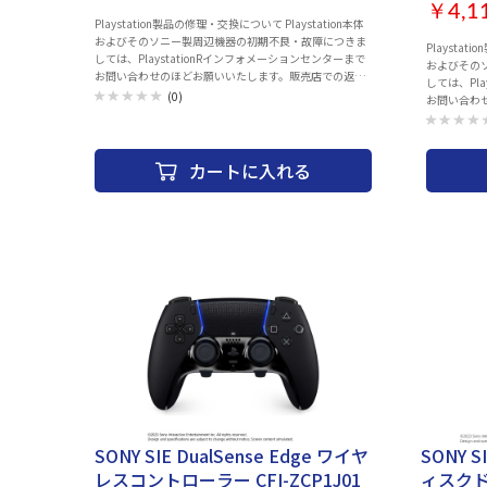
￥4,1
Playstation製品の修理・交換について Playstation本体
およびそのソニー製周辺機器の初期不良・故障につきま
Playstat
しては、PlaystationRインフォメーションセンターまで
およびその
お問い合わせのほどお願いいたします。販売店での返
しては、Pl
品・交換は行っておりません。 また、お買い上げいただ
(0)
お問い合わ
いた製品の付属品の不足や欠品のお問合せも下記コール
品・交換は
センターでお受けしています。 Playstationインフォメー
いた製品の
ションセンター 電話番号：0570-783-929(一部のIP電話
センターでお受
の場合 050-3754-9800) 受付時間 10:00 ～ 18:00 同梱
カートに入れる
ションセンター
物： ・DualSense® ワイヤレスコントローラー ・取扱説
の場合 050-37
明書 ©Sony Interactive Entertainment Inc. All rights
物】 ・Play
reserved. Design and specifications are subject to
ンド ×1 ・
change without notice.
アタッチメン
買い上げ日
SONY SIE DualSense Edge ワイヤ
SONY S
レスコントローラー CFI-ZCP1J01
ィスクドラ