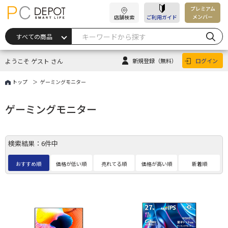
プレミアム
メンバー
店舗検索
ご利用ガイド
ようこそ ゲスト さん
新規登録
（無料）
ログイン
トップ
ゲーミングモニター
ゲーミングモニター
検索結果：6件中
おすすめ順
価格が低い順
売れてる順
価格が高い順
新着順