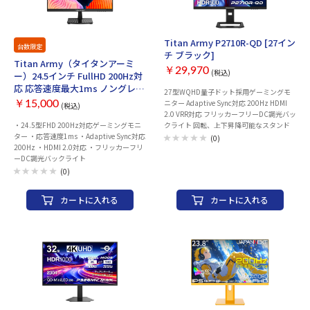
Titan Army P2710R-QD [27イン
台数限定
チ ブラック]
Titan Army（タイタンアーミ
￥29,970
(税込)
ー）24.5インチ FullHD 200Hz対
応 応答速度最大1ms ノングレア
27型WQHD量子ドット採用ゲーミングモ
P2510G2
ニター Adaptive Sync対応 200Hz HDMI
￥15,000
(税込)
2.0 VRR対応 フリッカーフリーDC調光バッ
・24.5型FHD 200Hz対応ゲーミングモニ
クライト 回転、上下昇降可能なスタンド
ター ・応答速度1ms ・Adaptive Sync対応
(0)
200Hz ・HDMI 2.0対応 ・フリッカーフリ
ーDC調光バックライト
(0)
カートに入れる
カートに入れる