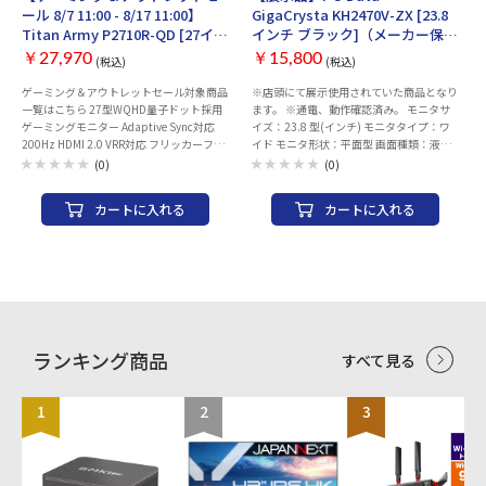
ール 8/7 11:00 - 8/17 11:00】
GigaCrysta KH2470V-ZX [23.8
Titan Army P2710R-QD [27イン
インチ ブラック]（メーカー保証
チ ブラック]
付き）
￥27,970
￥15,800
(税込)
(税込)
ゲーミング＆アウトレットセール対象商品
※店頭にて展示使用されていた商品となり
一覧はこちら 27型WQHD量子ドット採用
ます。 ※通電、動作確認済み。 モニタサ
ゲーミングモニター Adaptive Sync対応
イズ：23.8 型(インチ) モニタタイプ：ワ
200Hz HDMI 2.0 VRR対応 フリッカーフリ
イド モニタ形状：平面型 画面種類：液晶
ーDC調光バックライト 回転、上下昇降可
スリムベゼル：○ アスペクト比：16：9
(0)
(0)
能なスタンド
表面処理：ノングレア(非光沢) パネル種
類：ADS 解像度：1920x1080 HDR方式：
カートに入れる
カートに入れる
HDR10 表示色：1677万色 表示領域：
527.04×296.46 mm 応答速度：
5ms(GtoG) オーバードライブレベル3設定
時：1ms(GtoG) コントラスト比：1000:1
拡張コントラスト比：9000:1 輝度：350
cd/m2 視野角（上下/左右）：178/178 画
素ピッチ：0.274 mm 水平走査周波数：
HDMI1：15～193 kHz HDMI2、HDMI3：
15～136 kHz DisplayPort：31～183.1
ランキング商品
すべて見る
kHz リフレッシュレート(垂直走査周波
数)：HDMI1：23～165 Hz HDMI2、
HDMI3：23～121 Hz DisplayPort：59.9
1
2
3
～165 Hz 最大消費電力：48 W バックライ
ト：LEDバックライト フリッカーフリー：
○ 入力端子：HDMIx3 DisplayPortx1 スピ
ーカー：搭載 音声出力端子：○ HDCP：○