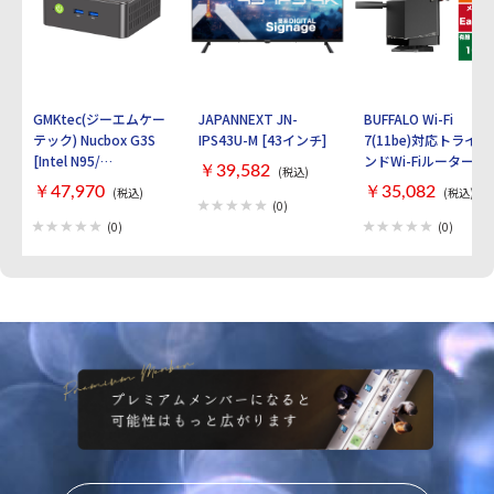
リモコン：なし VESAマウント：○ ゲーミ
ングモニター：○ ブルーライト軽減：○
ピボット機能(画面回転)：○ スイーベル機
能(水平回転)：○ チルト機能(垂直角度調
節)：○ 高さ調節機能：○ FreeSync：
FreeSync Premium 幅x高さx奥行き：
540x492x231 mm 重量：6.6 kg 保証期
GMKtec(ジーエムケー
JAPANNEXT JN-
BUFFALO Wi-Fi
間：商品到着後３０日間
テック) Nucbox G3S
IPS43U-M [43インチ]
7(11be)対応トライバ
[Intel N95/
ンドWi-Fiルーター
￥39,582
(税込)
RAM:16GB/
AirStation
￥47,970
￥35,082
(税込)
(税込)
SSD:512GB/ Windows
WXR9300BE6P [ブラ
(0)
11 Pro]
ック]
(0)
(0)