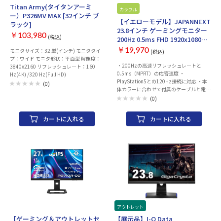
Titan Army(タイタンアーミ
カラフル
ー）P326MV MAX [32インチ ブ
【イエローモデル】JAPANNEXT
ラック]
23.8インチ ゲーミングモニター
￥103,980
(税込)
200Hz 0.5ms FHD 1920x1080
IPSパネル
￥19,970
モニタサイズ：32 型(インチ) モニタタイ
(税込)
(HDMI/DisplayPort/VESA対応/
プ：ワイド モニタ形状：平面型 解像度：
高さ調節/回転(ピボット)機能/ブ
・200Hzの高速リフレッシュレートと
3840x2160 リフレッシュレート：160
0.5ms（MPRT）の応答速度 ・
ルーライトカット / 視野角178°)
Hz(4K) /320 Hz(Full HD)
PlayStation5との120Hz接続に対応 ・本
JN-IPS238G200F-HSP-YE
(0)
体カラーに合わせて付属のケーブルと電源
アダプターにもホワイトを採用。 ・背面
(0)
LEDがカラーグラデーションで点灯。 ※オ
ンオフのみの機能となります。単色での固
カートに入れる
カートに入れる
定はできません。
イベント管理用
アウトレット
【ゲーミング＆アウトレットセ
【展示品】I-O Data