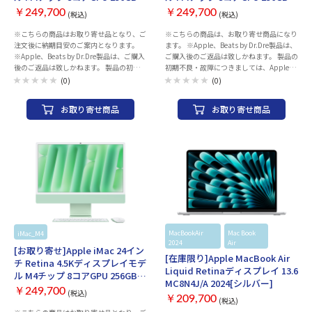
が付属する。
が付属する。
SSD 16GBメモリ MWUG3J/A
SSD 16GBメモリ MWUF3J/A
￥249,700
￥249,700
(税込)
(税込)
2024 [ピンク]
2024[ブルー]
※こちらの商品はお取り寄せ品となり、ご
※こちらの商品は、お取り寄せ商品になり
注文後に納期目安のご案内となります。
ます。 ※Apple、Beats by Dr.Dre製品は、
※Apple、Beats by Dr.Dre製品は、ご購入
ご購入後のご返品は致しかねます。 製品の
後のご返品は致しかねます。 製品の初期不
初期不良・故障につきましては、Appleサ
良・故障につきましては、Appleサポート
ポートセンターまでお問い合わせのほどお
(0)
(0)
センターまでお問い合わせのほどお願いい
願いいたします。 製品には保証書が付属致
たします。 製品には保証書が付属致しませ
しません。保証の際には、納品書（購入証
お取り寄せ商品
お取り寄せ商品
ん。保証の際には、納品書（購入証明書）
明書）が必要となりますので、大切に保管
が必要となりますので、大切に保管くださ
ください。 AppleCareサービス＆サポー
い。 AppleCareサービス＆サポートライ
トライン 電話番号：0120-27753-5 シリー
ン 電話番号：0120-27753-5 ・「M4」チ
ズ名：iMac 発売時期：Late 2024 筐体：
ップとパーソナルインテリジェントシステ
液晶一体 CPU種類：Apple M4チップ コア
ム「Apple Intelligence」を搭載した、8コ
数：8コア メモリ容量：16 GB メモリ種
アGPU 24型「iMac」。ストレージは
類：ユニファイドメモリ ビデオチップ：
256GB、メモリーは16GB。 ・「M1」搭
Apple M4チップ 8コアGPU 16コアNeural
載の「iMac」と比べて、日々の生産性で
Engine 画面サイズ：24 インチ 解像度：
は最大1.7倍高速、写真の編集やゲームの
4480x2520 ワイド画面：○ ストレージ容
ような負荷の高いワークフローでは最大
量：SSD：256GB
MacBookAir
Mac Book
2.1倍高速になっている。 ・デスクビュー
iMac_M4
Apple
お取り寄せ
Apple
2024
Air
に対応した12MPセンターフレームカメラ
[お取り寄せ]Apple iMac 24イン
[在庫限り]Apple MacBook Air
でビデオ通話機能が向上。「Magic
チ Retina 4.5Kディスプレイモデ
Mouse」「Magic Keyboard」が付属する。
Liquid Retinaディスプレイ 13.6
ル M4チップ 8コアGPU 256GB
MC8N4J/A 2024[シルバー]
SSD 16GBメモリ MWUE3J/A
￥249,700
(税込)
￥209,700
2024 [グリーン]
(税込)