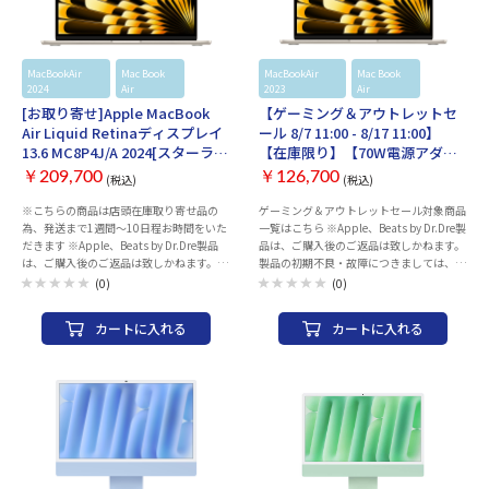
リ ビデオチップ：Apple M4チップ 10コア
源アダプタ、USB-C→MagSafe 3ケーブル
GPU 16コアNeural Engine 画面サイズ：
（2 m） 保証期間：1年
24 インチ 解像度：4480x2520 ワイド画
面：○ ストレージ容量：SSD：512GB
MacBookAir
Mac Book
MacBookAir
Mac Book
Apple
Apple
2024
Air
2023
Air
[お取り寄せ]Apple MacBook
【ゲーミング＆アウトレットセ
Air Liquid Retinaディスプレイ
ール 8/7 11:00 - 8/17 11:00】
13.6 MC8P4J/A 2024[スターライ
【在庫限り】【70W電源アダプ
ト]
タカスタマイズ】Apple
￥209,700
￥126,700
(税込)
(税込)
MacBook Air Liquid Retinaデ
ィスプレイ 15.3 MQKU3J/A [ス
※こちらの商品は店頭在庫取り寄せ品の
ゲーミング＆アウトレットセール対象商品
為、発送まで1週間～10日程お時間をいた
一覧はこちら ※Apple、Beats by Dr.Dre製
ターライト]
だきます ※Apple、Beats by Dr.Dre製品
品は、ご購入後のご返品は致しかねます。
は、ご購入後のご返品は致しかねます。 製
製品の初期不良・故障につきましては、
品の初期不良・故障につきましては、
Appleサポートセンターまでお問い合わせ
(0)
(0)
Appleサポートセンターまでお問い合わせ
のほどお願いいたします。 製品には保証書
のほどお願いいたします。 製品には保証書
が付属致しません。保証の際には、納品書
カートに入れる
カートに入れる
が付属致しません。保証の際には、納品書
（購入証明書）が必要となりますので、大
（購入証明書）が必要となりますので、大
切に保管ください。 AppleCareサービス
切に保管ください。 AppleCareサービス
＆サポートライン 電話番号：0120-
＆サポートライン 電話番号：0120-
27753-5 ・M2チップ、Liquid Retinaディ
27753-5 発売時期：Late 2024 CPU：
スプレイを搭載した15.3型「MacBook
Apple M3チップ 8コア メモリ容量：24GB
Air」 ・8コアCPU、10コアGPUを採用
画面サイズ：13.6 インチ 解像度：
し、メモリー8GB、ストレージ256GB。
2560x1664 ディスプレイ：Liquid Retina
・最も速いIntelベースの「MacBook Air」
ディスプレイ ストレージ容量：SSD：
（※2023年6月時点）よりも 最大12倍高