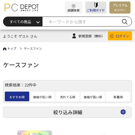
プレミアム
メンバー
店舗検索
ご利用ガイド
ようこそ ゲスト さん
新規登録
（無料）
ログイン
トップ
ケースファン
ケースファン
検索結果：22件中
おすすめ順
価格が低い順
売れてる順
価格が高い順
新着順
絞り込み詳細