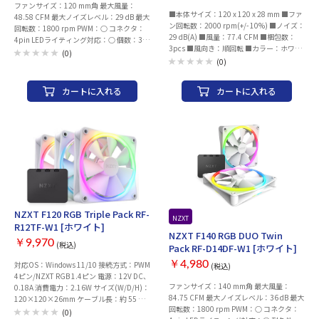
ファンサイズ：120 mm角 最大風量：
■本体サイズ：120 x 120 x 28 mm ■ファ
48.58 CFM 最大ノイズレベル：29 dB 最大
ン回転数：2000 rpm(+/- 10%) ■ノイズ：
回転数：1800 rpm PWM：○ コネクタ：
29 dB(A) ■風量：77.4 CFM ■梱包数：
4pin LEDライティング対応：○ 個数：3
3pcs ■風向き：順回転 ■カラー：ホワイ
個 幅x高さx厚さ：120x120x25 mm
(0)
ト
(0)
カートに入れる
カートに入れる
NZXT F120 RGB Triple Pack RF-
NZXT
R12TF-W1 [ホワイト]
NZXT F140 RGB DUO Twin
￥9,970
(税込)
Pack RF-D14DF-W1 [ホワイト]
￥4,980
対応OS：Windows 11/10 接続方式：PWM
(税込)
4ピン/NZXT RGB 1.4ピン 電源：12V DC、
ファンサイズ：140 mm角 最大風量：
0.18A 消費電力：2.16W サイズ(W/D/H)：
84.75 CFM 最大ノイズレベル：36 dB 最大
120×120×26mm ケーブル長：約 55 ±5
回転数：1800 rpm PWM：○ コネクタ：
cm 重量：182.5 g 材質：樹脂、ラバー樹
(0)