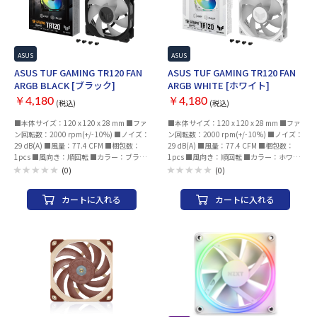
ASUS
ASUS
ASUS TUF GAMING TR120 FAN
ASUS TUF GAMING TR120 FAN
ARGB BLACK [ブラック]
ARGB WHITE [ホワイト]
￥4,180
￥4,180
(税込)
(税込)
■本体サイズ：120 x 120 x 28 mm ■ファ
■本体サイズ：120 x 120 x 28 mm ■ファ
ン回転数：2000 rpm(+/- 10%) ■ノイズ：
ン回転数：2000 rpm(+/- 10%) ■ノイズ：
29 dB(A) ■風量：77.4 CFM ■梱包数：
29 dB(A) ■風量：77.4 CFM ■梱包数：
1pcs ■風向き：順回転 ■カラー：ブラッ
1pcs ■風向き：順回転 ■カラー：ホワイ
ク
ト
(0)
(0)
カートに入れる
カートに入れる