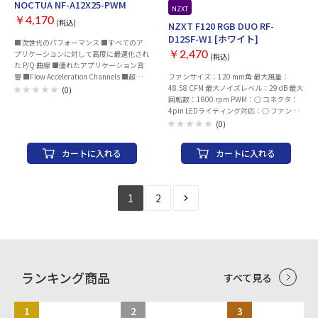
NOCTUA NF-A12X25-PWM
NZXT
￥4,170
(税込)
NZXT F120 RGB DUO RF-
D12SF-W1 [ホワイト]
■次世代のパフォーマンス ■すべてのア
プリケーションに対して高度に最適化され
￥2,470
(税込)
た P/Q 曲線 ■優れたアプリケーション音
響 ■Flow Acceleration Channels ■超タイ
ファンサイズ：120 mm角 最大風量：
トなチップクリアランス ■金属強化モー
48.58 CFM 最大ノイズレベル：29 dB 最大
(0)
ターハブ ■Sterroxリッキッドクリスタル
回転数：1800 rpm PWM：○ コネクタ：
ポリマーコンパウンド ■AAOフレーム ■
4pin LEDライティング対応：○ ファンブ
ステップインレット設計 ■内面微細構造
レード取り外し可： 耐久性：ファン寿
(0)
■一体型防振パッド ■水冷ラジエータ用
命：6万時間 個数：1 個 幅x高さx厚さ：
防振ガスケット ■SSO2ベアリング ■メタ
120x120x25 mm 保証期間：ご購入日より
カートに入れる
カートに入れる
ルベアリングシェル ■SCDを備えたカス
2年間（日本国内での使用に限定）
タム設計のPWM IC ■0% PWMで停止 ■低
ノイズアダプター ■豊富なケーブルオプ
ション ■140mm水冷ラジエーター用のオ
1
2
プションのアダプター ファンサイズ：120
mm角 最大ノイズレベル：22.6 dB 最大回
転数：2000 rpm PWM：○ コネクタ：
4pin 耐久性：MTTF：15万時間 個数：1
個 幅x高さx厚さ：120x120x25 mm ※詳
細な仕様についてはメーカーサイトをご確
認ください。
ランキング商品
すべて見る
1
2
3