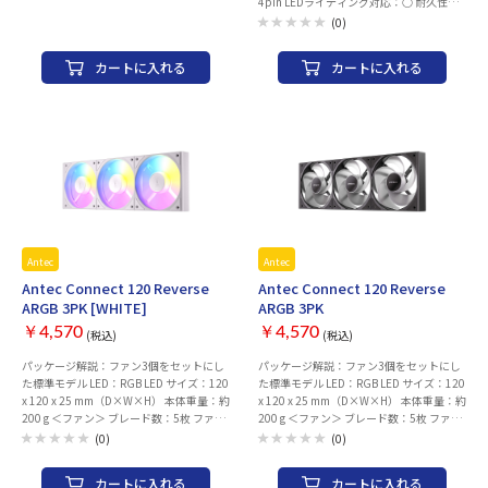
4pin LEDライティング対応：○ 耐久性：
脂、PCB 内容物： ■全モデル共通 M5ネ
ファン寿命：6万時間 個数：2 個 幅x高さx
ジ（ファン1台につき4個） マニュアル
(0)
厚さ：140x140x25 mm 保証期間 ご購入
■パックモデルのみの付属品 3Mデュア
日より2年間（日本国内での使用に限定）
ルロックテープ RGB照明コントローラ
カートに入れる
カートに入れる
MTBF：6万時間（最大値） 軸受け：Fluid
Dynamic Bearing （ 流体動圧軸受け ） 回
転数：500 ~ 1,800 ±300 RPM 風量：
13.94 ~ 50.18 CFM 静圧：0.75 ~ 2.7 mm-
H₂O ノイズ：17.2 ~ 27.5 dBA 対応管理ア
プリ：NZXT CAM NZXT RGB LED搭載数：
18灯 RGB照明コントローラー： ■パック
モデルのみに付属 電源 : SATA電源15ピ
ン接続 CAM制御 : USB2.0（バラピン）
接続 NZXT RGB x3口搭載 ※1口あたり
最大40灯のNZXT RGB LEDを制御可能。
Antec
Antec
※3口合計で最大120灯のNZXT RGB
LEDを制御可能。 保証期間：ご購入日より
Antec Connect 120 Reverse
Antec Connect 120 Reverse
2年間（日本国内での使用に限定）
ARGB 3PK [WHITE]
ARGB 3PK
￥4,570
￥4,570
(税込)
(税込)
パッケージ解説：ファン3個をセットにし
パッケージ解説：ファン3個をセットにし
た標準モデル LED：RGB LED サイズ：120
た標準モデル LED：RGB LED サイズ：120
x 120 x 25 mm（D×W×H） 本体重量：約
x 120 x 25 mm（D×W×H） 本体重量：約
200 g ＜ファン＞ ブレード数：5枚 ファン
200 g ＜ファン＞ ブレード数：5枚 ファン
コネクタ：4ピン RGB LEDコネクタ：3ピ
コネクタ：4ピン RGB LEDコネクタ：3ピ
(0)
(0)
ン PWM：対応 回転数：800 – 1800 RPM
ン PWM：対応 回転数：800 – 1800 RPM
±10% 風量：最大43.2 CFM 静圧：最大
±10% 風量：最大43.2 CFM 静圧：最大
カートに入れる
カートに入れる
1.29 mmH20 ノイズ：最大27.2 dB
1.29 mmH20 ノイズ：最大27.2 dB