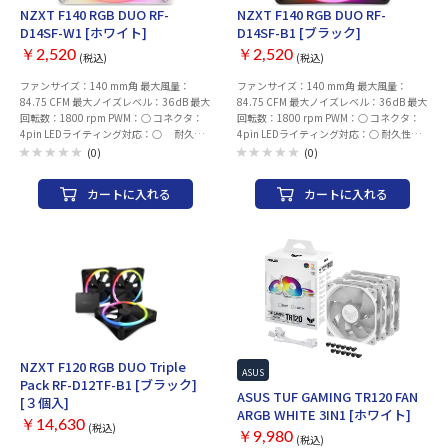
NZXT F140 RGB DUO RF-
NZXT F140 RGB DUO RF-
D14SF-W1 [ホワイト]
D14SF-B1 [ブラック]
￥2,520
￥2,520
(税込)
(税込)
ファンサイズ：140 mm角 最大風量：
ファンサイズ：140 mm角 最大風量：
84.75 CFM 最大ノイズレベル：36 dB 最大
84.75 CFM 最大ノイズレベル：36 dB 最大
回転数：1800 rpm PWM：○ コネクタ：
回転数：1800 rpm PWM：○ コネクタ：
4pin LEDライティング対応：○ 耐久
4pin LEDライティング対応：○ 耐久性：
性：ファン寿命：6万時間 個数：1 個 幅x
ファン寿命：6万時間 個数：1 個 幅x高さx
(0)
(0)
高さx厚さ：140x140x25 mm 保証期間 ご
厚さ：140x140x25 mm 保証期間：ご購入
購入日より2年間（日本国内での使用に限
日より2年間（日本国内での使用に限定）
カートに入れる
カートに入れる
定）
NZXT F120 RGB DUO Triple
ASUS
Pack RF-D12TF-B1 [ブラック]
ASUS TUF GAMING TR120 FAN
[３個入]
ARGB WHITE 3IN1 [ホワイト]
￥14,630
(税込)
￥9,980
(税込)