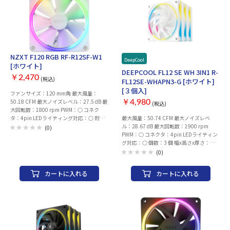
NZXT F120 RGB RF-R12SF-W1
DeepCool
[ホワイト]
DEEPCOOL FL12 SE WH 3IN1 R-
￥2,470
(税込)
FL12SE-WHAPN3-G [ホワイト]
[３個入]
ファンサイズ：120 mm角 最大風量：
50.18 CFM 最大ノイズレベル：27.5 dB 最
￥4,980
(税込)
大回転数：1800 rpm PWM：○ コネク
タ：4pin LEDライティング対応：○ 耐久
最大風量：50.74 CFM 最大ノイズレベ
性：6万時間 個数：1 個 幅x高さx厚さ：
ル：28.67 dB 最大回転数：1900 rpm
(0)
120x120x26 mm 保証期間：ご購入日より
PWM：○ コネクタ：4pin LEDライティン
2年間（日本国内での使用に限定）
グ対応：○ 個数：3 個 幅x高さx厚さ：
120x120x25 mm
(0)
カートに入れる
カートに入れる