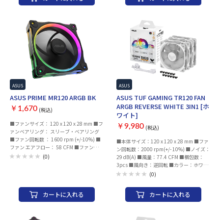
MTBF：30,000時間 （25℃の環境で検
MTBF：30,000時間 （25℃の環境で検
証） 保証期間：1年 付属品： ・1×側面フ
証） 保証期間：1年 付属品： ・1×側面フ
ァンカバー ・1×接続用配線 ・4×ファン
ァンカバー ・1×接続用配線 ・4×ファン
マウントスクリュ ・1×ユーザーマニュア
マウントスクリュ ・1×ユーザーマニュア
ル 注意事項：※本製品は3台連結して使用
ル 注意事項：※本製品は3台連結して使用
する想定のため、付属のネジは4本のみと
する想定のため、付属のネジは4本のみと
なります
なります
ASUS
ASUS
ASUS PRIME MR120 ARGB BK
ASUS TUF GAMING TR120 FAN
ARGB REVERSE WHITE 3IN1 [ホ
￥1,670
(税込)
ワイト]
■ファンサイズ： 120 x 120 x 28 mm ■フ
￥9,980
(税込)
ァンベアリング： スリーブ・ベアリング
■ファン回転数 ： 1600 rpm (+/-10%) ■
■本体サイズ：120 x 120 x 28 mm ■ファ
ファン エアフロー： 58 CFM ■ファンの圧
ン回転数：2000 rpm(+/- 10%) ■ノイズ：
力： 1.7 mm H2O ■ファン ノイズレベ
(0)
29 dB(A) ■風量：77.4 CFM ■梱包数：
ル： 21 dB(A) ■ファンの入力電力 ： 2.16
3pcs ■風向き：逆回転 ■カラー：ホワイ
W ■ファンの動作電圧： 12V ■ファンの
ト
(0)
始動電圧 ：
カートに入れる
カートに入れる