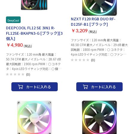
NZXT F120 RGB DUO RF-
DeepCool
D12SF-B1 [ブラック]
DEEPCOOL FL12 SE 3IN1 R-
￥3,209
(税込)
FL12SE-BKAPN3-G [ブラック][3
個入]
ファンサイズ：120 mm角 最大風量：
48.58 CFM 最大ノイズレベル：29 dB 最大
￥4,980
(税込)
回転数：1800 rpm PWM：○ コネクタ：
ファンサイズ：120 mm角 最大風量：
4pin LEDライティング対応：○ ファンブ
50.74 CFM 最大ノイズレベル：28.67 dB
レード取り外し可： 耐久性：ファン寿
(0)
最大回転数：1900 rpm PWM：○ コネク
命：6万時間 個数：1 個 幅x高さx厚さ：
タ：4pin LEDライティング対応：○ 個
120x120x25 mm 保証期間：ご購入日より
数：3 個 幅x高さx厚さ：120x120x25 mm
2年間（日本国内での使用に限定）
(0)
カートに入れる
カートに入れる