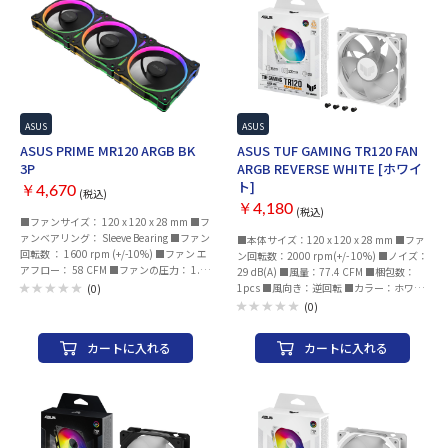
ASUS
ASUS
ASUS PRIME MR120 ARGB BK
ASUS TUF GAMING TR120 FAN
3P
ARGB REVERSE WHITE [ホワイ
ト]
￥4,670
(税込)
￥4,180
(税込)
■ファンサイズ： 120 x 120 x 28 mm ■フ
ァンベアリング： Sleeve Bearing ■ファン
■本体サイズ：120 x 120 x 28 mm ■ファ
回転数 ： 1600 rpm (+/-10%) ■ファン エ
ン回転数：2000 rpm(+/- 10%) ■ノイズ：
アフロー： 58 CFM ■ファンの圧力： 1.7
29 dB(A) ■風量：77.4 CFM ■梱包数：
mm H2O ■ファン ノイズレベル： 21
1pcs ■風向き：逆回転 ■カラー：ホワイ
(0)
dB(A) ■ファンの入力電力 ： 2.16 W ■フ
ト
(0)
ァンの動作電圧： 12V ■ファンの始動電
圧 ：
カートに入れる
カートに入れる