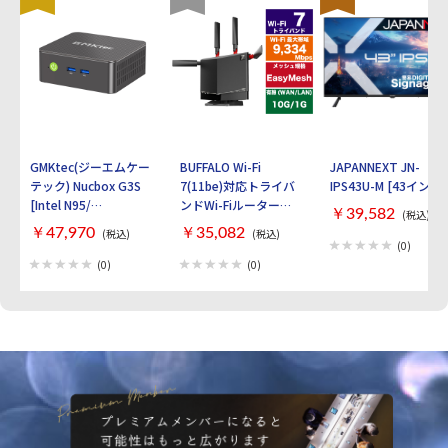
GMKtec(ジーエムケー
BUFFALO Wi-Fi
JAPANNEXT JN-
テック) Nucbox G3S
7(11be)対応トライバ
IPS43U-M [43インチ]
[Intel N95/
ンドWi-Fiルーター
￥39,582
(税込)
RAM:16GB/
AirStation
￥47,970
￥35,082
(税込)
(税込)
SSD:512GB/ Windows
WXR9300BE6P [ブラ
(0)
11 Pro]
ック]
(0)
(0)