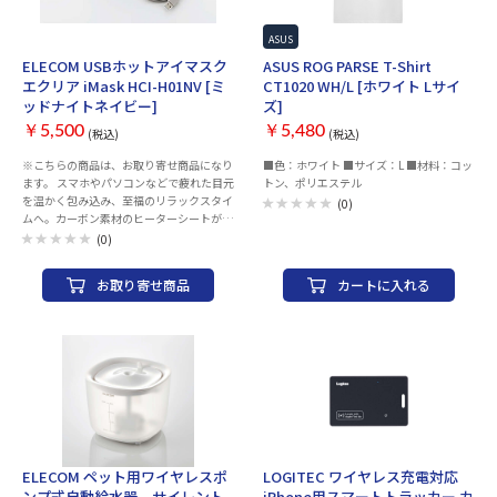
お取り寄せ
ASUS
ELECOM USBホットアイマスク
ASUS ROG PARSE T-Shirt
エクリア iMask HCI-H01NV [ミ
CT1020 WH/L [ホワイト Lサイ
ッドナイトネイビー]
ズ]
￥5,500
￥5,480
(税込)
(税込)
※こちらの商品は、お取り寄せ商品になり
■色：ホワイト ■サイズ：L ■材料：コッ
ます。 スマホやパソコンなどで疲れた目元
トン、ポリエステル
を温かく包み込み、至福のリラックスタイ
(0)
ムへ。カーボン素材のヒーターシートが目
元とその周囲を温め、じんわり癒やすUSB
(0)
給電式のエクリア ホットアイマスクです。
接続後すぐに温度が上がるため、デスクで
お取り寄せ商品
カートに入れる
の休憩時などちょっとしたスキマ時間の利
用にぴったりです。
ELECOM ペット用ワイヤレスポ
LOGITEC ワイヤレス充電対応
ンプ式自動給水器 サイレント
iPhone用スマートトラッカー カ