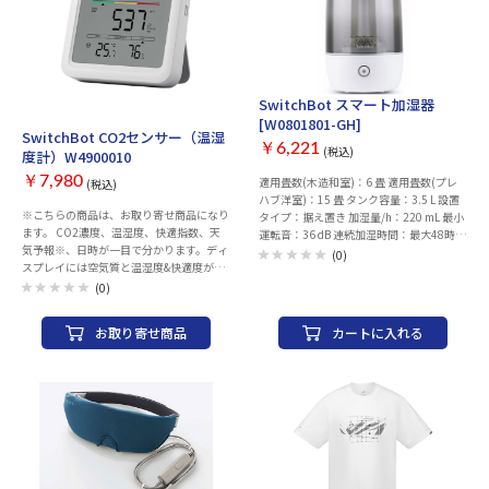
ェットフード、半生フード、スナックは対
応外。故障の原因となりますので絶対使用
しないでください。 ※製品改良のため、
デザイン・仕様等予告なしに変更する場合
があります。ご了承ください。 ※本製品を
ご利用いただくためには、スマートフォン
SwitchBot スマート加湿器
および設置場所にWi-Fi環境が必要です。
お取り寄せ
[W0801801-GH]
※アプリ対応OS：android ver.5.0以上
SwitchBot CO2センサー（温湿
IOS1.0以降/iPhone、iPadに対応 対応
￥6,221
(税込)
度計）W4900010
Wi-fi:2.4GHz 推奨環境:10Mbps以上
￥7,980
適用畳数(木造和室)：6 畳 適用畳数(プレ
(税込)
ハブ洋室)：15 畳 タンク容量：3.5 L 設置
※こちらの商品は、お取り寄せ商品になり
タイプ：据え置き 加湿量/h：220 mL 最小
ます。 CO2濃度、温湿度、快適指数、天
運転音：36 dB 連続加湿時間：最大48時間
気予報※、日時が一目で分かります。ディ
その他機能：アロマ
(0)
スプレイには空気質と温湿度&快適度が表
示され、お部屋の空気環境を「視える
(0)
化」。快適度の数値範囲はアプリから自由
に設定可能。 ※天気予報機能はハブ製品
お取り寄せ商品
カートに入れる
が必要です。 ■アラート通知機能&遠隔確
認 ■NDIR方式CO2センサーとスイス製の
温湿度センサー搭載 ■2WAY給電 ■12時
間先までの天気が分かる ■データの保存
とエクスポート ■声をかけて温湿度を確
認 ■SwitchBotデバイスとの連動