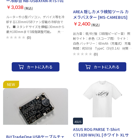
ー冷却台 NB-USBXFAN-RTST01
￥3,038
(税込)
AREA 隠しカメラ検知ツール カ
メラバスター [MS-CAMEBUS]
ルーターや小型パソコン、デバイス等を冷
却する120mmUSBファン搭載の冷却台で
￥2,400
(税込)
す。 ■ スタンドサイズを横幅130mmから
最大180mmまで3段階調整可能。 大型
出力音：弱/中/強（3段階ピーピー音） 照
から小型まで様々なサイズのルーターやデ
(0)
射ライト：赤色（スコープ用） ライト：
バイスに対応しております。 ■ 可動式ゴ
白色 バッテリー：60mAh（充電式） 充電
ムスペーサー搭載でルーターとの通気スペ
時間：約50分 TypeC（5V/0.1A） 材質：
ースを確保し、効率的な冷却と微振動を抑
ABS/PC ストラップ部：シリコン 本体サ
(0)
制します。 ■ 中空ベアリング(改良型流体
イズ：約100×42×14mm／約22g 付属
軸受け)搭載で冷却と静音を両立した
品：USB充電ケーブル
120mmUSBファンを採用。 ケーブルを
カートに入れる
カートに入れる
延長することで1.5ｍのロングケーブルを
実現。取り回しが自在です。 ※コネク
タ延長部は接着しているため取り外すこと
NEW
はできません。 ■ 中空ベアリング(改良型
流体軸受け)は油温上昇を抑え､密閉性を高
めることで漏れや異物の混入を 防ぎま
す。低ノイズ･低振動を実現し、静音性と
耐久性の向上に貢献しています。 ■ 片面
用にファンガードを搭載し、ケーブルなど
の巻き込みを防止します。 ■ ゴム足はネ
ジ固定式に変更し、耐久性が向上しており
ASUS
ます。 ■ スタンド部品は自社工場にて手
ASUS ROG PARSE T-Shirt
作業で丁寧に仕上げております。
CT1020 WH/XL [ホワイト XLサ
BitTradeOne USBケーブルチェ