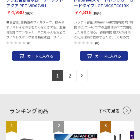
アクア PET-WD02WH
ードタイプ LGT-WCSTC01BK
￥4,980
￥4,818
(税込)
(税込)
■高密度3層構造のフィルターで、飲みや
バッテリ容量 100mAh Full充電時間 約7時
すいキレイなお水をどんなときでも。超静
間 ※20℃～60℃での温度環境下で充電を
音設計でワンちゃん・ネコちゃんも安心の
した場合に限る。 待機時間 最大6カ月 ※
ワイヤレスポンプ式自動給水器「サイレン
ご利用環境に依存するため、3カ月の充電
トアクア」です。 ■水タンクと給電ベース
を推奨します。 繰り返し充電回数 最高300
(0)
(0)
が別構造の完全セパレート設計。水タンク
回 充電方法 ワイヤレス充電 ※Qiまたは
を持ち上げるだけでスムーズにお水の補充
Qi2規格のワイヤレス充電器に対応してお
カートに入れる
カートに入れる
ができ、置くだけで簡単に給電できます。
ります。 ※本製品にワイヤレス充電器は同
お手入れの際も水濡れによるケーブルの故
梱しておりません。 アラーム音量 約60dB
障や感電の心配がありません。 ■ポンプ
防水機能 IP68 電池充電推奨温度 20℃～
が水タンクに接触しない構造で振動音を抑
40℃ 動作時環境条件 温度 5℃～35℃ 相対
1
2
え、近距離でも9dB、2m以上離れた場所
湿度 20%～80%（ただし、結露なきこ
では6dB以下の超静音設計を実現。ほとん
と） 保管時環境条件 温度 -10℃～50℃ 相
ど音がしないので、おやすみタイムも動作
対湿度 10%～90%（ただし、結露なきこ
音を気にせず過ごせます。音に敏感なワン
と） 外形寸法（幅×奥行×高）
ちゃん・ネコちゃんでも安心です。 ※国
85.5×54×1.7mm（本体のみ、突起部を
内試験機関にて分析評価済み ■※参考
除く） 質量 11g（本体のみ） 本体カラー
値：20dBで木の葉が触れ合う音、10dBで
ブラック 保証期間 1年間 環境配慮事項 EU
ランキング商品
すべて見る
蝶のはばたく音程度といわれています。
RoHS指令準拠（10物質）
1
2
3