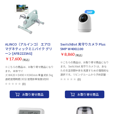
設置高さが最大62mmまで実現し、市場
日:10:00～17:00(土日祝日休み) ■外寸
99％※のカギに対応。 自宅のドアに使え
法：約W240×H380×D317mm(フードト
るかどうかを心配する必要がありません。
レイ設置時) ■容量：約4.5L(ドライフード
※メーカー調べ。 ②【CR123Aから単３電
約1.5~2.5kg) ■重量：約2.6kg ■材質(本
池へ】 CR123Aという特殊電池から買い求
体)：ABS樹脂 ■材質(トレイ)：ABS樹脂、
めやすい単３電池に替えて、より耐久性あ
ステンレス ■電源：噛みちぎり防止カバ
る電池に。（最大270日間稼働） ③【充電
ー付きAC-DCアダプター (5V2A) ※本製品
式バッテリー360日の長寿命へ】 別売の充
は電源コードの噛みちぎりによる危険対策
電式バッテリを使用すると、最大360日の
品ですが100%の安全を保証するもので は
長寿命が実現。 -Aサイドに装着した電池
ありません。 ■緊急用電源：単一アルカ
お取り寄せ
お取り寄せ
の電力が尽きたら、アラートで通知、自動
リ乾電池 (3本) ※任意でご使用ください。
ALINCO（アルインコ） エアロ
SwitchBot 見守りカメラ Plus
でBサイド給電に切替。 -Aサイドを取り
電池のみの場合はWi-Fi機能は使えませ
マグネティックミニバイク グリ
5MP W4001100
外して充電する場合、Bサイドで給電し続
ん。 ■定格出力：2.5W ■カメラ：
ーン [AFB2223AG]
け、バッテリー切れの心配から解放。 ◆
￥8,860
F2.0:160° ※超広角レンズ搭載FHDカメラ
(税込)
現行製品から進化した機能 ①【ワンタッ
夜間撮影機能「ナイトビジョン」搭載 ■
￥17,600
(税込)
※こちらの商品は、お取り寄せ商品になり
チで鍵を開閉、指で押して扉を開けるだ
適応温度：5~50℃ ■フードの種類：5?
ます。 Switchbot 見守りカメラ は、あな
け。】 ワンタッチで鍵を開け閉めできる
※こちらの商品は、お取り寄せ商品になり
15mmのドライタイプまたはフリーズドラ
たの生活空間全体を見渡すための理想的な
クイックキー設計で、鍵を回す動作を繰り
ます。 本体サイ
イタイプのドッグフードキャットフード
選択です。リビングルームから子供部屋、
返す必要がなくなります。 ②【解錠の時間
ズ:W420×D490×H340mm 重量:約8.5㎏
■ペットの品種：猫、ミックス猫、雑種、
ペットのエリアまで一瞥できます。昼夜を
が２秒から１秒へ】 解錠の時間が2秒→1
連続使用時間:30分 使用体重制限:約90㎏
マンチカン、スコティッシュフォールド、
(0)
問わず監視し、遠隔地からでも二方向通話
秒へ短縮。 ③【プラスチックから金属
電源:単4乾電池×2本 材質:スチール、
ロシアンブルー、アメリカンショートヘ
(0)
が可能。あなたの大切な瞬間を確実に保管
へ】 ボディには航空宇宙産業レベルのア
PP、ABS、TPR、EVA 保証期間:1年
ア、メインクーン、ラグドール、ミックス
します。 ■500万画素で細部までくっきり
ルミニウム合金を使用。 耐久性がアップ
犬、雑種、プードル、トイ・プードル、チ
お取り寄せ商品
お取り寄せ商品
鮮明に ■暗闇でもOK！昼夜問わずクリア
し、高級感あふれる外観へ。
ワワ、ミニチュア・ダックスフンド、ポメ
なカラービジョンを ■音声操作でハンズ
ラニアン、ヨークシャ、パピヨン、パグ、
フリーを実現 ■目に見えるプライバシー
シーズー、フレンチブルドッグ、柴犬、シ
保護 ■データの保存はローカルでも、ク
ュナウザー ■お手入れ方法：内部タンク
ラウドでも
とトレイは手洗い可能 ※缶詰フードやウ