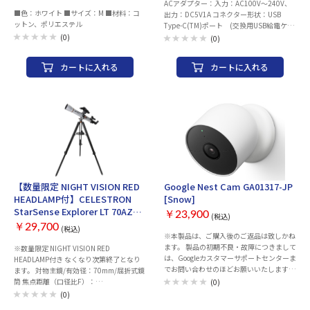
ACアダプター：入力：AC100V～240V、
■色：ホワイト ■サイズ：M ■材料：コ
出力：DC5V1A コネクター形状：USB
ットン、ポリエステル
Type-C(TM)ポート (交換用USB給電ケー
ブル：USB Type-Cプラグ - USB-Aプラグ）
(0)
(0)
材質：本体・トレイ：ABS、フィルター：
ポリプロピレン・イオン交換樹脂・ヤシ殻
カートに入れる
カートに入れる
活性炭 サイズ：幅約177mm×奥行約
177mm×高さ約144mm(給電ベース含む)
重量：約690g(専用ACアダプター、専用
USB給電ケーブル含まず) セット内容：専
用ACアダプター(MPA-ACU07：入力
AC100V～240V、出力5V/1A)、専用USB給
電ケーブル(ケーブル長：約1.5m(コネク
ター部含まず))、ポンプ用予備フィルタ
ー、お手入れブラシ 最大容量：約2L カラ
ー：ブラック 屋内・屋外：屋内専用 ※
ケージ・サークル内で使用しないでくださ
【数量限定 NIGHT VISION RED
Google Nest Cam GA01317-JP
い。 使用温度・湿度：温度：5℃～40℃、
HEADLAMP付】CELESTRON
[Snow]
湿度：10%～85%(結露なきこと) 保存温
StarSense Explorer LT 70AZ
度・湿度：温度：-10℃～60℃、湿度：
￥23,900
(税込)
[CE-ASSS-22450]
5%～90%(結露なきこと) 電気代：約25
￥29,700
(税込)
※本製品は、ご購入後のご返品は致しかね
円/月 ※1kWh：31円で計算していま
ます。 製品の初期不良・故障につきまして
す。※こちらの電力量料金はあくまで目安
※数量限定 NIGHT VISION RED
は、Googleカスタマーサポートセンターま
です。詳細な電力料金単価は、ご契約の電
HEADLAMP付き なくなり次第終了となり
でお問い合わせのほどお願いいたします。
力会社にお問い合わせください。 静音
ます。 対物主鏡/有効径：70mm/屈折式鏡
保証の際には、納品書（購入証明書）が必
性：9dB以下 ※本体から約30cmの距離
筒 焦点距離（口径比F）：
(0)
要となりますので、大切に保管ください。
で測定 保証期間：1年間
700mm（F10） 極限等級：11.0等 集光
(0)
Googleカスタマーサポートセンター 電話
力：肉眼の100倍 鏡筒サイズ：長さ