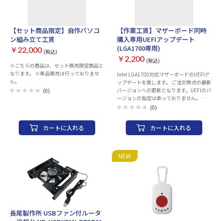
【セット商品限定】自作パソコ
【作業工賃】マザーボード同時
ン組み立て工賃
購入専用UEFIアップデート
(LGA1700専用)
￥22,000
(税込)
￥2,200
(税込)
※こちらの商品は、セット販売限定商品と
なります。 ※単品販売は行っておりませ
Intel LGA1700対応マザーボードのUEFIア
ん。
ップデートを致します。 ご注文時点の最新
バージョンへの更新となります。UEFIのバ
(0)
ージョンの指定は承っておりません。 工
賃1つにつき1台のアップデートとなりま
(0)
す。 複数のマザーボード購入いただきまと
めてアップデートをご依頼いただく際はこ
カートに入れる
カートに入れる
ちらの商品も必要数ご購入下さい。 作業
終了後の発送となるため最大+1週間程度出
荷までお時間をいただく場合がございま
す。 なお、作業開始後のお取消しは承って
NEW
おりませんのでご注意ください。
長尾製作所 USBファン付ルータ