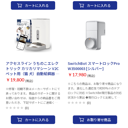
番号：0120-585-624 （営業時間：9時
812.8mm（接眼レンズ取付位置まで）、
カートに入れる
カートに入れる
～18時） タイプ：ネットワークカメラ 屋
外径76mm 接眼レンズ（31.7mm径）：
外対応：○ 有効画素数：200 万画素 受像
25mm （28倍）、10mm（70倍） ファイ
素子：1/2.8型 デジタルズーム：6 倍 最大
ンダー：StarPointerファインダー 焦点調
フレームレート：30 fps 夜間・暗所撮影：
整方式：ラック＆ピニオン式 パーツ取付
○ 見守り：○ 防塵・防水：IP54 内蔵マイ
サイズ：差し込み/31.7mm 写真撮影：ス
ク：○ 内蔵スピーカー：○ 音声双方向機
マートフォンアダプター（別売）にて可
能：標準 スマホ・アプリ対応：
太陽観察：不可 総重量：3.35kg 保証期
iOS/Android 幅x高さx奥行：83x83x83
間：ご購入日より2年間（電子部品に関し
mm 重量：398 g
ては1年間）
お取り寄せ
お取り寄せ
アクセスライン うちのこエレク
SwitchBot スマートロックPro
トリック カリカリマシーン V2C
W3500003 [シルバー]
ペット用（猫 犬）自動給餌器 ス
￥17,980
(税込)
マホ連動タイプ カメラ付き スマ
￥19,800
(税込)
ホ操作 自動餌やり機（F11-C）
※こちらの商品は、お取り寄せ商品になり
ます。 進化した適応性で約99%※のドア
※修理・初期不良はメーカーサポートにて
ロックに対応 ※SwitchBot現行製品の対応
承っております。 商品のサポートに関する
状況から算出 ◆現行ロックと比較して、
お問い合わせは、当店からの納品書をご用
ロックProは、6つの機能がさらに進化！
意いただき、 下記サポートにご連絡くださ
(0)
①【S/M/Lの固定サイズから、無段階に調
い。※当店での返品・交換は行っておりま
(0)
整できる構造へ】 業界初の0～23mmとい
せん。 うちのこエレクトリックサポート
う無段階可変構造のアタッチメントやを採
窓口 製品サポート電話：050-5490-8060
カートに入れる
お取り寄せ商品
用し、どんなサムターンでも人間の「手」
製品サポートメール：
のようにしっかり掴みます。 また、土台の
support@petelect.jp 営業時間：平