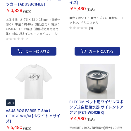
イズ]
ッカー [ADUSBCIMLE]
￥5,480
(税込)
￥3,828
(税込)
■色：ホワイト ■サイズ：XL ■材料：コ
本体寸法：約 76 × 52 × 15 mm（突起物
ットン、ポリエステル
除く） 重量：約 40 g（電池含む） 電源：
(0)
CR2032 コイン電池（動作確認用電池付
属） 対応 USB インターフェイス： USB-
A × 1、Type-C × 1 Type-C × 1、
(0)
Micro-B × 1 表示方式：LED インジケータ
ー 内容物：本体 保証期間：6ヵ月 生産
カートに入れる
カートに入れる
国：日本
ELECOM ペット用ワイヤレスポ
ASUS
ンプ式自動給水器 サイレントア
ASUS ROG PARSE T-Shirt
クア [PET-WD02BK]
CT1020 WH/M [ホワイト Mサイ
￥4,980
(税込)
ズ]
￥5,480
定格電圧：DC5V 消費電力(最大)：0.8W
(税込)