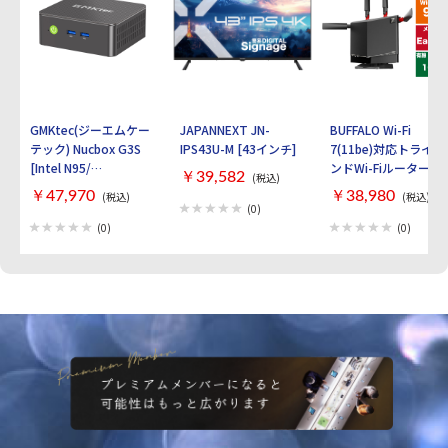
GMKtec(ジーエムケー
JAPANNEXT JN-
BUFFALO Wi-Fi
テック) Nucbox G3S
IPS43U-M [43インチ]
7(11be)対応トライバ
[Intel N95/
ンドWi-Fiルーター
￥39,582
(税込)
RAM:16GB/
AirStation
￥47,970
￥38,980
(税込)
(税込)
SSD:512GB/ Windows
WXR9300BE6P [ブラ
(0)
11 Pro]
ック]
(0)
(0)