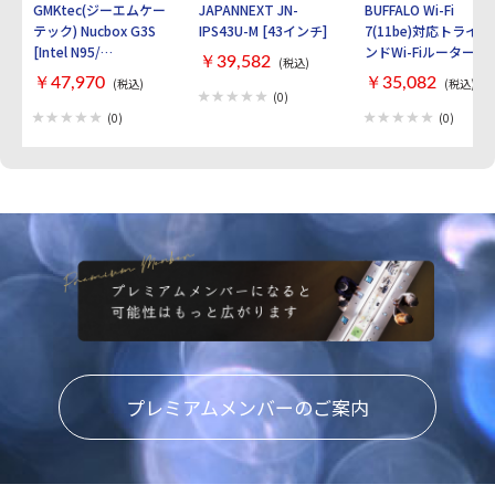
GMKtec(ジーエムケー
JAPANNEXT JN-
BUFFALO Wi-Fi
テック) Nucbox G3S
IPS43U-M [43インチ]
7(11be)対応トライバ
[Intel N95/
ンドWi-Fiルーター
￥39,582
(税込)
RAM:16GB/
AirStation
￥47,970
￥35,082
(税込)
(税込)
SSD:512GB/ Windows
WXR9300BE6P [ブラ
(0)
11 Pro]
ック]
(0)
(0)
プレミアムメンバーのご案内