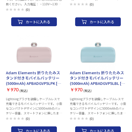
ーデリバリー）：○ ■GaN(窒化ガリウ
赦ください。 入力電圧： ・110V～130V
(0)
ム)：○ ■ワイヤレス充電規格：- ■付属ケ
50/60Hz ・220V～240V 50/60Hz 出力電
(0)
ーブル：USB Type-C⇔USB Type-C ■重
圧：100V±10％ 50/60Hz 定格容量：
量：153 g
00VA（W） 電源コード：0.8m（Aタイプ
カートに入れる
カートに入れる
プラグ） 安全機能：熱検出動作停止機能
本体サイズ：W94×D136×H27mm 本体
重量：720g
Adam Elements 折りたたみス
Adam Elements 折りたたみス
タンド付きモバイルバッテリー
タンド付きモバイルバッテリー
(5000mAh) APBADGVP5LPK [ピ
(5000mAh) APBADGVP5LBL [ブ
ンク]
ルー]
￥970
￥970
(税込)
(税込)
Lightningプラグを装備しケーブルレスで
Lightningプラグを装備しケーブルレスで
充電できるモバイルバッテリーです。 小型
充電できるモバイルバッテリーです。 小型
なコンパクトデザインに5000mAhのバッ
なコンパクトデザインに5000mAhのバッ
テリー容量、スマートフォンに挿したまま
テリー容量、スマートフォンに挿したまま
使えるので、充電しながらの通話や動画視
使えるので、充電しながらの通話や動画視
(0)
(0)
聴も可能です。
聴も可能です。
カートに入れる
カートに入れる