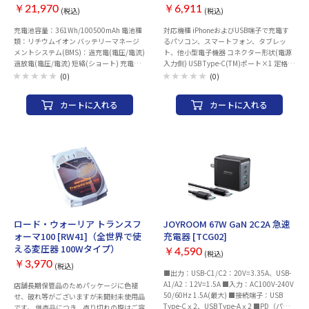
￥21,970
￥6,911
(税込)
(税込)
充電池容量：361Wh/100500mAh 電池種
対応機種 iPhoneおよびUSB端子で充電す
類：リチウムイオン バッテリーマネージ
るパソコン、スマートフォン、タブレッ
メントシステム(BMS)：過充電(電圧/電流)
ト、他小型電子機器 コネクター形状(電源
過放電(電圧/電流) 短絡(ショート) 充電時
入力側) USB Type-C(TM)ポート×1 定格入
間：AC充電器：約8時間 PD60W対応充電
力電圧 5V/9V/12V/15V/20V 定格入力電流
(0)
(0)
器：約8時間 100Wソーラーパネル：約8時
3A/3A/2.5A/2A/1.5A コネクター形状(電源
間 付属品：AC充電器(60W) 収納袋 AC：
出力側) USB Type-Cポート×1、USB-Aポ
カートに入れる
カートに入れる
AC100V×2ポート(合計250W) USB：USB-
ート×1 定格出力電圧 USB Type-Cポー
A：5V/2.4A×3ポート(合計7.2A) USB-C：
ト：5V/9V/12V/15V/20V、USB-Aポート：
5・9・12・15・20V/3A(PD60W) DC・シ
5V/9V/12V 定格出力電流 USB Type-Cポー
ガーソケット：
ト：3A/3A/3A/3A/2.25A(最大45W)、
DC(φ5.5×2.5mm)12V/5A×2ポート シガ
USB-Aポート：3A/2A/1.5A(最大18W)、合
ーソケット：12V/6A Qi(チー)規格：○
計出力:最大20W 電池種類 充電式ナトリウ
AC：AC100V×2ポート(合計250W)
ムイオン電池 電池定格容量
USB：USB-A：5V/2.4A×3ポート(合計
3.0V/9000mAh 27.0Wh 充電時間 約2時
7.2A) USB-C：5・9・12・15・
間 ※製品本体のみを充電した場合の目安
20V/3A(PD60W) DC・シガーソケット：
です。スマートフォンなどのモバイル機器
DC(φ5.5×2.5mm)12V/5A×2ポート シガ
を接続した場合は記載の時間では充電でき
ロード・ウォーリア トランスフ
JOYROOM 67W GaN 2C2A 急速
ーソケット：12V/6A ライト搭載：LEDラ
ません。 外形寸法 幅約87mm×奥行約
ォーマ100 [RW41]（全世界で使
充電器 [TCG02]
イト 幅x高さx奥行：208x165x113 mm 重
31mm×高さ約106mm 重量 約350g カラ
える変圧器 100Wタイプ）
量：3.8 kg カラー：グレー系
ー ブラック くり返し使用回数 5000回 使
￥4,590
(税込)
用温度範囲 放電時：-35℃～50℃、充電
￥3,970
(税込)
■出力：USB-C1/C2：20V=3.35A、USB-
時：0℃～40℃ 付属品 USB Type-C - USB
A1/A2：12V=1.5A ■入力：AC100V-240V
Type-Cケーブル(0.1m) 保証期間 1年間
店舗長期保管品のためパッケージに色褪
50/60Hz 1.5A(最大) ■接続端子：USB
せ、破れ等がございますが未開封未使用品
Type-Cｘ2、USB Type-Aｘ2 ■PD（パワ
です。 併売品につき、売り切れの際はご容