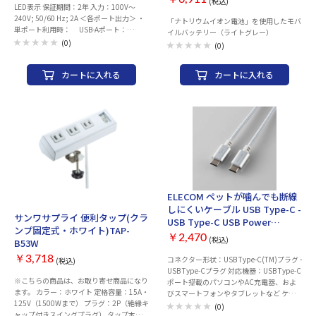
(税込)
LED表示 保証期間：2年 入力：100V～
240V; 50/60 Hz; 2A ＜各ポート出力＞ ・
「ナトリウムイオン電池」を使用したモバ
単ポート利用時： USB-Aポート：
イルバッテリー（ライトグレー）
18W（3.6V-6V/3A, 6V-9V/2A, 9V-
(0)
(0)
12V/1.5A） USB-Cポート①：
20W（5V/3A, 9V/2.22A, 12V/1.67A）
カートに入れる
カートに入れる
USB-Cポート②：100W（5V/3A, 9V/3A,
12V/3A, 15V/3A, 20V/5A） USB-Cポート
③：100W（5V/3A, 9V/3A, 12V/3A,
15V/3A, 20V/5A） ・同時に利用時： （2
ポート）USB-C②③：PD65W+PD65W
（3ポート）USB-C①②③：
PD20W+PD30W+PD65W （4ポート）
USB-A+USB-C①②③：
10W+10W+PD30W+PD65W 合計出力：
130W カラー：ホワイト 材質：プラスチッ
ク 外形寸法：69(W) x 87(H) x 32(D) mm
ELECOM ペットが噛んでも断線
重量：約295g パッケージ内容： ・
お取り寄せ
しにくいケーブル USB Type-C -
JUP43130本体 ・保証書
サンワサプライ 便利タップ(クラ
USB Type-C USB Power
ンプ固定式・ホワイト)TAP-
Delivery対応[PET-CCMT15WH]
￥2,470
(税込)
B53W
￥3,718
コネクター形状：USB Type-C(TM)プラグ -
(税込)
USB Type-Cプラグ 対応機器：USB Type-C
※こちらの商品は、お取り寄せ商品になり
ポート搭載のパソコンやAC充電器、およ
ます。 カラー：ホワイト 定格容量：15A・
びスマートフォンやタブレットなど ケー
125V（1500Wまで） プラグ：2P（絶縁キ
ブル長：約1.5m ※コネクター含まず ケ
(0)
ャップ付きスイングプラグ） タップ本
ーブル太さ：直径約3.8mm 規格：Hi-