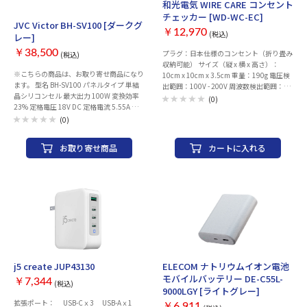
和光電気 WIRE CARE コンセント
お取り寄せ
チェッカー [WD-WC-EC]
JVC Victor BH-SV100 [ダークグ
￥12,970
(税込)
レー]
￥38,500
プラグ：日本仕様のコンセント（折り畳み
(税込)
収納可能） サイズ（縦 x 横 x 高さ）：
※こちらの商品は、お取り寄せ商品になり
10cm x 10cm x 3.5cm 重量：190g 電圧検
ます。 型名 BH-SV100 パネルタイプ 単結
出範囲：100V - 200V 周波数検出範囲：50
晶シリコンセル 最大出力 100W 変換効率
- 60Hz
(0)
23% 定格電圧 18V DC 定格電流 5.55A 開
放電圧 21.6V DC 短絡電流 6.1A USB出力
(0)
【USB Type-C™】5V DC 3A（15W）
※5【USB Type-A】５V DC 2.4A（12W）
お取り寄せ商品
カートに入れる
※5 動作温度 -10℃〜65℃ 収納寸法（突起
物除く） 幅625mm×高さ540mm×奥行
き40mm 外径寸法（突起物除く） 幅
1,250mm×高さ540mm×奥行き20mm
質量（重さ） 約4.0kg ポータブル電源への
接続ケーブル 3.0m（ケーブル直出し） 保
証期間 お買い上げ日より12か月
j5 create JUP43130
ELECOM ナトリウムイオン電池
モバイルバッテリー DE-C55L-
￥7,344
(税込)
9000LGY [ライトグレー]
拡張ポート： USB-Cｘ3 USB-Aｘ1
￥6,911