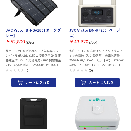
DC 5.0A 【USB Type-C™②】5V DC 4.0A/
度 -10℃～ 40℃ 最大外形寸法 幅260mm×
9V DC 3.0A/ 12V DC 2.5A DC出力 【シガ
高さ190mm× 奥行210mm 質量 約6.7kg
ーソケット】12V DC 120W 充電時間 AC
付属品 電源コード、車載用シガーアダプ
入力使用時：約2.5時間* シガーアダプタ
ター、ポーチ 保証期間 お買い上げ日より
ー使用時：約12時間* 充電温度 0℃～40℃
24か月
動作温度 -10℃～40℃ 最大外形寸法 幅
JVC Victor BH-SV180 [ダークグ
JVC Victor BN-RF250 [ベージ
330mm×高さ 207mm×奥行き 246mm
レー]
ュ]
質量 約11kg 付属品 電源コード、車載用シ
ガーアダプター、ポーチ 保証期間 お買い
￥52,800
￥43,970
(税込)
(税込)
上げ日より24か月
型名BH-SV180 パネルタイプ 単結晶シリコ
型名 BN-RF250 充電池タイプ リチウムイ
ンパネル 最大出力 180W 変換効率 24% 定
オン充電池（リン酸鉄系） 充電池容量
格電圧 22.3V DC 定格電流 8.06A 開放電圧
256Wh 80,000mAh 入力 【AC】 100V AC
24V DC 短絡電流 9.72A USB出力 【USB
50/60Hz 550W 【DC】12V-28V DC 110W
Type-A×2】 5V DC10W※7 動作温度
AC出力 【AC】 100V AC 3 A 50/60Hz 合計
(0)
(0)
-10℃〜-65℃ 収納寸法（突起物除く） 幅
300W（瞬間最大600W） USB出力 【USB
550mm×高さ510mm×奥行き45mm 外
Type-A ×2】 5V DC 2.4A 【USB Type-C™
カートに入れる
カートに入れる
径寸法（突起物除く） 幅1,896mm×高さ
】 5V DC 3A/ 9V DC 3A/ 12V DC 3A/ 15V
550mm×奥行き25mm 質量（重さ）
DC 3A/ 20V DC 3A DC出力 【シガーソケッ
5.3kg 付属品 ポータブル電源接続ケーブル
ト】12V DC 96 W 充電時間 AC入力使用時:
（3.0m） 保証期間 お買い上げ日より12か
約1.8時間* シガーアダプター使用時 :約
月
3.5時間* 充電温度 0℃～40℃ 動作温度
-10℃～ 40℃ 最大外形寸法 幅250mm× 高
さ145mm× 奥行178mm 質量 約4.0kg 付
属品 電源コード、車載用シガーアダプタ
ー 保証期間 お買い上げ日より24か月