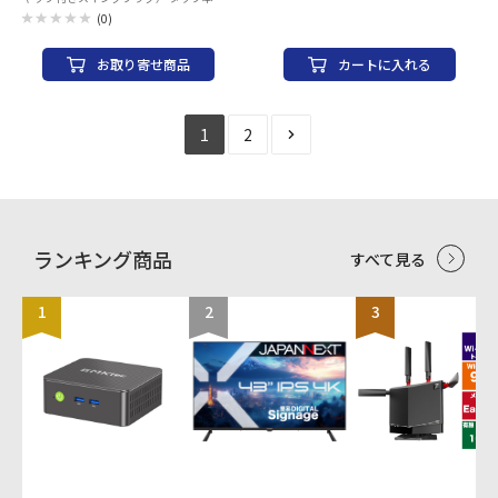
体： 差込口（2P・6個口）/前面3個口
Speed USB(USB2.0) 対応転送速度：最大
(0)
（シャッターなし、キャップ×1個付
480Mbps ※理論値 USB Power Delivery
属）、背面3個口（シャッター付き） 集
対応：◯ 対応電圧/電流：最大
お取り寄せ商品
カートに入れる
中スイッチ付き（グリーンLED） 底面/
60W(20V/3A） DisplayPort Alternate
傷防止シート×2枚 コード： VFF 1.8ス
Mode対応：× プラグメッキ仕様：金メッ
ケア（SQ）×2心 仕上がり外形寸法 約
キピン シールド方法：2重シールド ツイス
4.2mm×7.6mm クランプ付き：天板の厚
トペアケーブル(通信線)：○ カラー：ホワ
1
2
みは、最大40mmまで対応可能。 コード
イト 保証期間：1年間 環境配慮事項：EU
長：3m サイズ：W178×D58×H50mm
RoHS指令準拠
重量：790g 使用地域：日本国内のみ。日
本以外ではご使用いただけません。 認
証：電気用品安全法（PSE）技術基準適合
品
ランキング商品
すべて見る
1
2
3