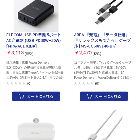
ELECOM USB PD準拠 5ポート
AREA 『充電』『データ転送』
AC充電器 (USB PD30W+30W)
『リラックスもできる』ケーブ
[MPA-ACD02BK]
ル [MS-CC60W140-BK]
￥3,113
￥2,470
(税込)
(税込)
対応機種：USB Power Delivery
コネクター端子：Type C - Type C ケーブ
3.0（30W）の規格内で充電が可能な端
ル長：140cm 対応定格電圧：5V-20V
末 またはUSB Type-Aポートから合計最
(5V/9V/15V/20V) 対応最大電流：3A
大5V/6A（各ポート最大2.4A）までの出力
PowerDelivery：PowerDelivery3.0 対応 デ
で充電可能な機器とその組み合わせ コネ
ータ転送：480Mbps （USB2.0 準拠 ) 振
(0)
(0)
クター形状(電源出力側)：USB Type-
動：３モード e-Marker：搭載 材 質/素
C（USB-C）メス×1 USB Aメス×4 定格
材：アルミニウム、PVC、ナイロン ストラ
カートに入れる
カートに入れる
入力電圧：AC100-240V 50/60Hz 定格出
ップホルダー：装備 保証期間：6ヶ月
力電力：合計60W（USB Type-C（USB-
C）：30W + USB A：合計30W） 定格出力
電圧：USB Type-C（USB-C） ：
5V/9V/12V/15V/20V USB A ： 5V 定格出
力電流：USB Type-C（USB-C）： 3A（5V
時）/3A（9V時）/2.5A（12V
時）/2A（15V時）/1.5A（20V時） USB
A ： 合計最大6A（1ポートあたり最大