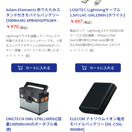
2.4A） 外形寸法：約 幅78×厚み106×高
さ33(mm) 重量：約253g（本体のみ） カ
Adam Elements 折りたたみス
LOGITEC Lightningケーブル
ラー：ブラック 電気用品安全法：◇PSE
タンド付きモバイルバッテリー
1.5ｍ LHC-UAL15WH [ホワイト]
特定電気用品 使用可能地域：日本 保証期
(5000mAh) APBADGVP5LWH
間：1年間 その他：USB Power Delivery
￥497
(税込)
[ホワイト]
3.0規格準拠品 耐トラッキングスリーブ
￥970
(税込)
製品タイプ：Lightningコネクタ対応USB
付きACケーブル USB Type-Aポートはお
ケーブル 対応機種：iPhone 5/iPod
まかせ充電対応 滑り止め付き
Lightningプラグを装備しケーブルレスで
touch(第5世代)/iPod nano(第7世
充電できるモバイルバッテリーです。 小型
代)/iPad(第4世代)/iPad mini コネクタ：
なコンパクトデザインに5000mAhのバッ
USB2.0［A］オス-Lightningコネクタオス
テリー容量、スマートフォンに挿したまま
(0)
ケーブル長：1.5m 保証期間：1年間
使えるので、充電しながらの通話や動画視
(0)
聴も可能です。
カートに入れる
カートに入れる
OWLTECH OWL-LPBL100501[容
ELECOM ナトリウムイオン電池
量100500mAhのポータブル電
モバイルバッテリー [DE-C55L-
源]
9000BK]