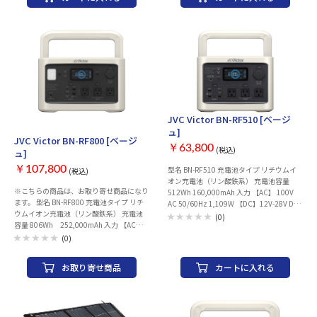
JVC Victor BN-RF510 [ベージ
お取り寄せ
ュ]
JVC Victor BN-RF800 [ベージ
￥63,800
(税込)
ュ]
￥107,800
型名 BN-RF510 充電池タイプ リチウムイ
(税込)
オン充電池（リン酸鉄系） 充電池容量
※こちらの商品は、お取り寄せ商品になり
512Wh 160,000mAh 入力 【AC】 100V
ます。 型名 BN-RF800 充電池タイプ リチ
AC 50/60Hz 1,109W 【DC】12V-28V DC
ウムイオン充電池（リン酸鉄系） 充電池
240W AC出力 【AC×3】 100V AC 6 A
(0)
容量 806Wh 252,000mAh 入力 【AC】
50/60Hz 合計600W（瞬間最大1,200W）
100V AC 50/60Hz 1,225W 【DC】12V-
USB出力 【USB Type-A Qualcomm®
(0)
28V DC 240W AC出力 【AC×3】100V AC
Quick Charge™ 3.0×3】 5V-6V DC 3A/
7A 50/60Hz 合計700W（瞬間最大
6V-9V DC 2A/ 9V-12V DC 1.5A 【USB
お取り寄せ商品
カートに入れる
1,400W） USB出力 【USB Type-A
Type-C™ 】 5V DC 3A/ 9V DC 3A/ 12V DC
Qualcomm® Quick Charge™ 3.0×2】 5V-
3A/ 15V DC 3A/ 20V DC 5A DC出力 【シガ
6V DC 3.0A/6V-9V DC 2.0A/9V-12V DC
ーソケット】12V DC 120W 充電時間 AC入
1.5A 【USB Type-C™①】 5V DC 3.0A/9V
力使用時:約1.5時間* シガーアダプター使
DC 3.0A/ 12V DC 3.0A/ 15V DC 3.0A/20V
用時 :約7時間* 充電温度 0℃～40℃ 動作温