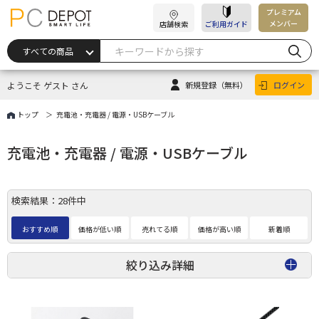
プレミアム
メンバー
店舗検索
ご利用ガイド
ようこそ ゲスト さん
新規登録
（無料）
ログイン
トップ
充電池・充電器 / 電源・USBケーブル
充電池・充電器 / 電源・USBケーブル
検索結果：28件中
おすすめ順
価格が低い順
売れてる順
価格が高い順
新着順
絞り込み詳細