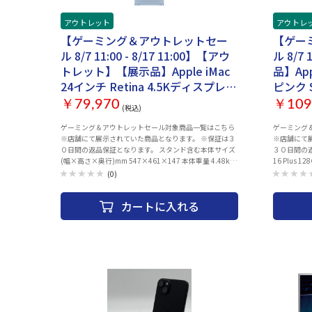
ます。 ・
います予め
アウトレット
アウトレ
の状態（キ
状態の確認
【ゲーミング＆アウトレットセー
【ゲー
す。 ・こ
ル 8/7 11:00 - 8/17 11:00】【アウ
ル 8/7 
合によりま
入の際には
トレット】【展示品】Apple iMac
品】Appl
します。 
24インチ Retina 4.5Kディスプレイ
ピンク 
い。 ・３
モデル MGPK3J/A(2021) [ブルー]
付属品
際は 納品
￥79,970
￥109
(税込)
致します。
ロム保
ゲーミング＆アウトレットセール対象商品一覧はこちら
ゲーミング
※店舗にて展示されていた商品となります。 ※保証は３
※店舗にて
０日間の返品保証となります。 スタンド含む本体サイズ
３０日間の返品保証と
(幅×高さ×奥行)mm 547×461×147 本体重量 4.48kg
16 Plus
重量は構成と製造工程によって異なります。 モニタサイ
アダプター
(0)
ズ 23.5型 モニター解像度 4480×2520 OS macOS CPU
ズあり（使
Apple M1チップ ・4つの高性能コアと4つの高効率コア
文確認後、
カートに入れる
を搭載した8コアCPU ・8コアGPU ・16コアNeural
ワーク制限（
Engine 標準メモリー 8GBユニファイドメモリ ストレー
99％（20
ジ容量 SSD 256GB 光学ドライブ 無し 無線規格 ［Wi-
と異なる商
Fi］802.11ax Wi-Fi 6ワイヤレスネットワーク接続
欠陥があ
IEEE 802.11a/b/g/n/acに対応 bluetooth規格 Bluetooth
内にご連
5.0ワイヤレステクノロジー WEBカメラ M1画像信号プロ
2_ご使
セッサと連係する1080p FaceTime HDカメラ TVチュー
生した場
ナー 無し インターフェイス 2つのThunderbolt / USB 4ポ
補足 ・以
ートで以下に対応 ・DisplayPort ・Thunderbolt 3（最大
項目 ・電
40Gb/s） ・USB 4（最大40Gb/s） ・USB 3.1 Gen
FI、Blu