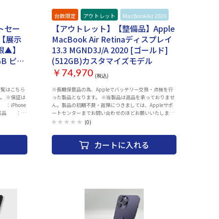
いキズ等ござ
ます。 ・中古商品になりますので目立たないキズ等ござ
上、商品個々
います予めご了承ください。 ・商品の特性上、商品個々
台数限定
アウトレット
MacBookAir 2020
ありますが、
の状態（キズの程度、OSバージョン等）がありますが、
頂いておりま
状態の確認のお問い合わせはお断りさせて頂いておりま
トセー
【アウトレット】【整備品】Apple
後お客様ご都
す。 ・こちらの商品につきましてはご購入後お客様ご都
00】【展示
MacBook Air Retinaディスプレイ
んので、ご購
合によりますご返品は一切お受けできませんので、ご購
認をお願い致
入の際には必ずご希望の商品かどうかの確認をお願い致
限▲】
13.3 MGND3J/A 2020 [ゴールド]
ご容赦くださ
します。 ・併売品につき、売り切れの際はご容赦くださ
 ピン
(512GB)カスタマイズモデル
証を使用する
い。 ・３０日間初期不具合保証、赤ロム保証を使用する
A 付属
保管をお願い
際は 納品書が必要となりますので大切に保管をお願い
￥74,970
(税込)
致します。
赤ロム
一覧はこちら
※長期保管品の為、Appleでバッテリー交換・点検を行
。 ※保証は
った製品となります。 ※当製品は返品を承っておりませ
ん。製品の初期不良・故障につきましては、Appleサポ
〇付属品 ：AC
ートセンターまでお問い合わせのほどお願いいたしま
面に小さなキ
す。 製品には保証書が付属致しません。保証の際には、
(0)
〇発送 ：注
納品書（購入証明書）が必要となりますので、大切に保
他 ：ネット
管ください。 AppleCareサービス＆サポートライン 電話
カートに入れる
大容量
番号：0120-27753-5 〇発売時期 Late 2020 〇Ｃ
 ：1_ご注文
ＰＵ Apple M1チップ8コア 〇メモリ容量
8GB 〇画面サイズ 13.3 インチ 〇解像度
30日以
WQXGA (2560x1600) 〇ディスプレイ Retinaディスプ
します。
レイ 〇ストレージ SSD：512GB（カスタマイズ） 〇
制限が発
ビデオチップ Apple M1チップ 7コアGPU 16コア
ます。 〇
Neural Engine 〇その他 Webカメラ Touch ID 〇
 ※動作確認
ネットワーク 無線LAN IEEE802.11a/b/g/n/ac/ax
 ・WI-
Bluetooth Bluetooth 5.0 〇サイ
（外部、イン
ズ 304.1x16.1x212.4 mm 〇重量