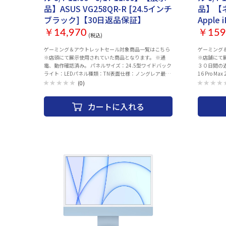
品】ASUS VG258QR-R [24.5インチ
品】【
ブラック]【30日返品保証】
Apple 
デザート
￥14,970
￥159
(税込)
付属品
ゲーミング＆アウトレットセール対象商品一覧はこちら
ゲーミング
ロム保
※店頭にて展示使用されていた商品となります。 ※通
※店舗にて
電、動作確認済み。 パネルサイズ：24.5型ワイドバック
３０日間の返品保証と
ライト：LEDパネル種類：TN表面仕様：ノングレア最大
16 Pro 
解像度：1920×1080リフレッシュレート (最大)：
〇付属品 
(0)
165Hz画素ピッチ：0.2835mm視野角：水平170°/垂直
態 ：画面
160°最大輝度：400cd/m2コントラスト比：最大
なる程度）
カートに入れる
100000000：1応答速度 (グレー→グレー)：0.5 ms (最
に発送 〇
小値)/ 1ms最大表示色：約1677万色水平/垂直(アナロ
クなし バッ
グ)：-水平/垂直(デジタル)・DisplayPort：水平195 ～
点） 〇保
195 KHz/垂直40 ～165 Hz・HDMI：水平30 ～140 KHz/
合、また
垂直40 ～120 Hz・DVI：水平30 ～160 KHz/垂直50 ～
品到着か
144 Hz入出力端子：DisplayPort 1.2×1、HDMI
ご対応致
1.4×1、DVI-D (デュアルリンク) ×1、3.5mmステレオ
ーク利用
ミニジャック本体サイズ (W×D×H) (スタンド含む)：幅
応いたしま
563mm×奥行211mm×高さ357～487mm質量 ：約
ます。 ※
5.1kg主な付属品 ：Display ケーブル×1、HDMI ケーブ
ェック ・WI
ル×1、オーディオケーブル×1、ACアダプター×1、電
（外部、イン
源ケーブル×1、クイックスタートガイド×1、保証書
・OSアップ
×1
ム、サイレ
す。 ・ご
い。お届け