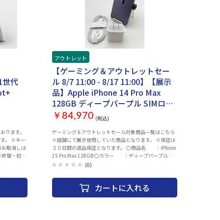
・OSアップ
1.29 kg ※パッケージに色褪せ、破れやヘコミ等がござ
ム、サイレン
います。 ※消耗品（キーボード、ACアダプター等）・バ
 ・ご利用の
ッテリーの劣化は保証対象外です。 ※保証につきまして
お届け時のバ
は通常のメーカー保証となります。 ※交換対応は行って
 ・中古商品
おりませんので予めご了承ください。 ※商品の特性上、
す予めご了承
商品個々の状態（外箱の損傷具合、箇所など）がありま
態（キズの程
すが、 状態の確認のお問い合わせはお断りさせて頂いて
アウトレット
の確認のお問
おります。
・こちらの商
】
【ゲーミング＆アウトレットセー
よりますご返
第11世代
ル 8/7 11:00 - 8/17 11:00】【展示
際には必ずご
。 ・併売品
ot+
品】Apple iPhone 14 Pro Max
・３０日間初
128GB ディープパープル SIMロッ
 納品書が必
te/メモリ
ク無し 3L314J/A 付属品付き【30日
ます。
￥84,970
(税込)
返金保証】【赤ロム保証付き】
ております。
ゲーミング＆アウトレットセール対象商品一覧はこちら
す。 ※キー
※店舗にて展示使用していた商品となります。 ※保証は
のお取消しは
３０日間の返品保証となります。 〇商品名 ：iPhone
※修理・初期
15 Pro Max 128GB 〇カラー ：ディープパープル 〇
。 商品のサ
付属品 ：ACアダプター、ACケーブル 〇状
(0)
の納品書をご
態 ：背面にシール跡あり 〇発送 ：注文確認
い。 ※当店
後、2～3営業日以内に発送 〇その他 ：ネットワーク
カートに入れる
制限（ー）SIMロックなし バッテリー最大容量
： 9:00-
98％（2026年08月05日時点） 〇保証 ：1_ご注文
曜日） ※メー
と異なる商品が届いた場合、または商品に
欠陥がある場合のみ商品到着から30日以
16GB
内にご連絡 頂いた場合ご対応致します。