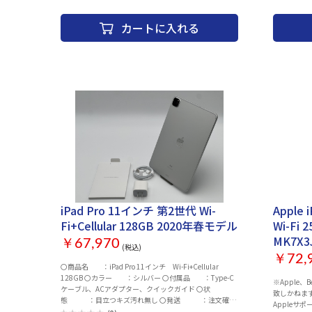
アNeural Engine インターフェース：
22日時点)
Thunderbolt4/USB4 Type-C x2 MagSafe 3 その他：Web
ロックなし
カートに入れる
カメラ Touch ID 無線LAN：IEEE802.11a/b/g/n/ac/ax
た場合、
Bluetooth：Bluetooth 5.3 幅x高さx奥行：
み商品到
304.1x11.3x215 mm 重量：1.24 kg カラー：スカイブル
場合ご対
ー 付属品：30W USB-C電源アダプタ、USB-C→MagSafe
トワーク
3ケーブル（2 m） 保証期間：1年
金対応いた
なります。
ンチェック ・
メラ（外部、
作 ・OSア
ーム、サイ
す。 ・ご
い。お届け
ます。 ・
います予め
の状態（キ
状態の確認
す。 ・こ
iPad Pro 11インチ 第2世代 Wi-
Apple 
合によりま
Fi+Cellular 128GB 2020年春モデル
Wi-Fi
入の際には
MK7X3
します。 
￥67,970
(税込)
い。 ・３
￥72,
際は 納品
〇商品名 ：iPad Pro 11インチ Wi-Fi+Cellular
致します。
128GB 〇カラー ：シルバー 〇付属品 ：Type-C
※Apple、
ケーブル、ACアダプター、クイックガイド 〇状
致しかねま
態 ：目立つキズ汚れ無し 〇発送 ：注文確認
Appleサ
後、2～3営業日以内に発送 〇その他 ：バッテリー最