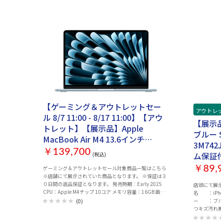
【ゲーミング＆アウトレットセー
アウトレ
ル 8/7 11:00 - 8/17 11:00】【アウ
【展示品】
トレット】【展示品】Apple
ブルー 
MacBook Air M4 13.6インチ
3M74
Liquid Retinaディスプレイ
￥139,700
ム保証
(税込)
MC6T4J/A [スカイブルー]
￥89,
ゲーミング＆アウトレットセール対象商品一覧はこちら
※店舗にて展示されていた商品となります。 ※保証は３
０日間の返品保証となります。 発売時期：Early 2025
店頭にて展示
CPU：Apple M4チップ 10コア メモリ容量：16GB 画面
名 ：iPhone
サイズ：13.6 インチ 解像度：2560x1664 ディスプレ
ー ：ブル
(0)
イ：Liquid Retinaディスプレイ ストレージ容量：SSD：
つキズ汚れ
256GB ビデオチップ：Apple M4チップ 8コアGPU 16コ
内に発送 〇