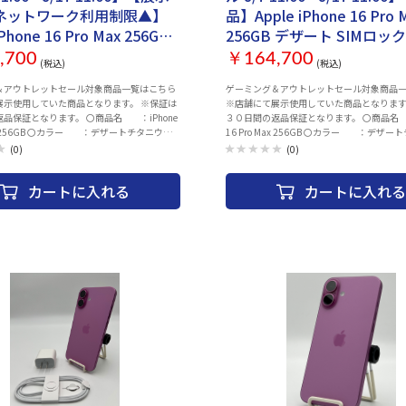
ネットワーク利用制限▲】
品】Apple iPhone 16 Pro 
iPhone 16 Pro Max 256GB
256GB デザート SIMロック無し
 SIMロック無し 3N530J/A
3N530J/A 付属品付き【3
,700
￥164,700
(税込)
(税込)
付き【30日返金保証】【赤
証】【赤ロム保証付き】
＆アウトレットセール対象商品一覧はこちら
ゲーミング＆アウトレットセール対象商品
証付き】
展示使用していた商品となります。 ※保証は
※店舗にて展示使用していた商品となります
なります。 〇商品名 ：iPhone
３０日間の返品保証となります。 〇商品名 ：iPhone
Max 256GB 〇カラー ：デザートチタニウム
16 Pro Max 256GB 〇カラー ：デザ
：ACアダプター、ACケーブル 〇状
〇付属品 ：ACアダプター、ACケーブル
(0)
(0)
に細かなキズあり（使用時に目立たなく
態 ：画面に細かなキズあり（使用時に
 〇発送 ：注文確認後、2～3営業日以内
なる程度） 〇発送 ：注文確認後、2～
カートに入れる
カートに入れる
その他 ：ネットワーク制限（▲）SIMロッ
に発送 〇その他 ：ネットワーク制限（ー
テリー最大容量100％（2026年08月05日時
クなし バッテリー最大容量100％（2026年0
証 ：1_ご注文と異なる商品が届いた場
点） 〇保証 ：1_ご注文と異なる商品
は商品に 欠陥がある場合のみ商
合、または商品に 欠陥がある場
ら30日以内にご連絡 頂いた場合
品到着から30日以内にご連絡 
します。 2_ご使用中にネットワ
ご対応致します。 2_ご使用中
制限が発生した場合、 ご返金対
ーク利用制限が発生した場合、 
す。 〇補足 ・以下の動作チェック済みとなり
応いたします。 〇補足 ・以下の動作チェッ
動作確認項目 ・電源・アクティベーションチ
ます。 ※動作確認項目 ・電源・アクティ
-FI、Bluetooth ・スピーカー ・カメラ
ェック ・WI-FI、Bluetooth ・スピー
カメラ、FaceID） ・液晶、タッチ操作
（外部、インカメラ、FaceID） ・液晶、
デート（ios26以上） ・電源、ボリュー
・OSアップデート（ios26以上） ・電
ントスイッチ ・初期化してお渡しいたしま
ム、サイレントスイッチ ・初期化してお渡
利用の際は、充電を行ってからご利用くださ
す。 ・ご利用の際は、充電を行ってからご
時のバッテリー残量に関しては保証致しかね
い。お届け時のバッテリー残量に関しては