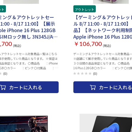
中古商品になりますので目立たないキズ等ござ
ます。 ・中古商品になりますので目立たな
ご了承ください。 ・商品の特性上、商品個々
います予めご了承ください。 ・商品の特性
ット
アウトレット
ズの程度、OSバージョン等）がありますが、
の状態（キズの程度、OSバージョン等）が
のお問い合わせはお断りさせて頂いておりま
状態の確認のお問い合わせはお断りさせて
ミング＆アウトレットセー
【ゲーミング＆アウトレッ
ちらの商品につきましてはご購入後お客様ご都
す。 ・こちらの商品につきましてはご購入
11:00 - 8/17 11:00】【展示
ル 8/7 11:00 - 8/17 11:
すご返品は一切お受けできませんので、ご購
合によりますご返品は一切お受けできませ
必ずご希望の商品かどうかの確認をお願い致
入の際には必ずご希望の商品かどうかの確
e iPhone 16 Plus 128GB
品】【ネットワーク利用制
・併売品につき、売り切れの際はご容赦くださ
します。 ・併売品につき、売り切れの際は
SIMロック無し 3N345J/A
Apple iPhone 16 Plus 128GB
０日間初期不具合保証、赤ロム保証を使用する
い。 ・３０日間初期不具合保証、赤ロム保
付き【30日返金保証】【赤
ク SIMロック無し 3N345J/
書が必要となりますので大切に保管をお願い
際は 納品書が必要となりますので大切に
,700
￥106,700
(税込)
(税込)
致します。
証付き】
品付き【30日返金保証】【
＆アウトレットセール対象商品一覧はこちら
ゲーミング＆アウトレットセール対象商品
保証付き】
展示使用していた商品となります。 ※保証は
※店舗にて展示使用していた商品となります
なります。 〇商品名 ：iPhone
３０日間の返品保証となります。 〇商品名 ：iPhone
 128GB 〇カラー ：ピンク 〇付属品 ：AC
16 Plus 128GB 〇カラー ：ピンク 
、ACケーブル 〇状態 ：画面に小さなキ
アダプター、ACケーブル 〇状態 ：画
(0)
(0)
用時に見えなくなる程度） 〇発送 ：注
ズあり（使用時に見えなくなる程度） 
2～3営業日以内に発送 〇その他 ：ネット
文確認後、2～3営業日以内に発送 〇その
カートに入れる
カートに入れる
ー）SIMロックなし バッテリー最大容量
ワーク制限▲ SIMロックなし バッテリー最
26年08月05日時点） 〇保証 ：1_ご注文
99％（2026年08月05日時点） 〇保証
品が届いた場合、または商品に
と異なる商品が届いた場合、または商品に
る場合のみ商品到着から30日以
欠陥がある場合のみ商品到着から
絡 頂いた場合ご対応致します。
内にご連絡 頂いた場合ご対応致
用中にネットワーク利用制限が発
2_ご使用中にネットワーク利用
合、 ご返金対応いたします。 〇
生した場合、 ご返金対応いたし
下の動作チェック済みとなります。 ※動作確認
補足 ・以下の動作チェック済みとなります。
源・アクティベーションチェック ・WI-
項目 ・電源・アクティベーションチェック
etooth ・スピーカー ・カメラ（外部、イン
FI、Bluetooth ・スピーカー ・カメラ