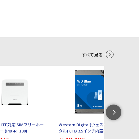
e Home and
2_ご使用中にネットワーク利用制限が発
1年無料版） 本体イ
生した場合、 ご返金対応いたします。 〇
 4対応 USB-
補足 ・以下の動作チェック済みとなります。 ※動作確認
.1） 画面サイ
項目 ・電源・アクティベーションチェック ・WI-
ルチタッチ 画
FI、Bluetooth ・スピーカー ・カメラ（外部、イン
i 7 (11be)
カメラ、FaceID） ・液晶、タッチ操作 ・OSアップ
ル HD フロント
デート（ios26以上） ・電源、ボリューム、サイレン
5g 幅x高さx
トスイッチ ・初期化してお渡しいたします。 ・ご利用の
際は、充電を行ってからご利用ください。お届け時のバ
ッテリー残量に関しては保証致しかねます。 ・中古商品
になりますので目立たないキズ等ございます予めご了承
すべて見る
ください。 ・商品の特性上、商品個々の状態（キズの程
度、OSバージョン等）がありますが、状態の確認のお問
い合わせはお断りさせて頂いております。 ・こちらの商
5
6
品につきましてはご購入後お客様ご都合によりますご返
品は一切お受けできませんので、ご購入の際には必ずご
希望の商品かどうかの確認をお願い致します。 ・併売品
につき、売り切れの際はご容赦ください。 ・３０日間初
期不具合保証、赤ロム保証を使用する際は 納品書が必
要となりますので大切に保管をお願い致します。
LTE対応 SIMフリーホー
Western Digital(ウェスタンデジ
【
(PIX-RT100)
タル) 8TB 3.5インチ内蔵HDD WD
ル 
Blue WD80EAAZ
ト