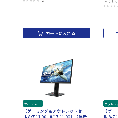
(0)
いたします
大容量100％（2026年07月30日時点） 〇保証 ：
際には、納
1_ご注文と異なる商品が届いた場合、または商品に
大切に保管く
欠陥がある場合のみ商品到着から30日以
イン 電話番号：0120-27
内にご連絡 頂いた場合ご対応致します。
ト接続タイプ
2_ご使用中にネットワーク利用制限が発
CPU：App
生した場合、 ご返金対応いたします。 〇
ス：USB T
補足 ・以下の動作チェック済みとなります。 ※動作確認
リチウムポリマ
カートに入れる
項目 ・電源・アクティベーションチェック ・WI-
センサー：加
FI、Bluetooth ・スピーカー ・カメラ（外部、イン
デジタルコン
カメラ） ・液晶、タッチ操作 ・OSアップデート
類：液晶 パネ
(iPadOS26) ・電源、ボリューム、サイレントスイッ
Fi(無線LAN)：
チ ・初期化してお渡しいたします。 ・ご利用の際は、充
Bluetoot
電を行ってからご利用ください。お届け時のバッテリー
ラ画素数：12
残量に関しては保証致しかねます。 ・中古商品になりま
ラ 前面カメ
すので目立たないキズ等ございます予めご了承くださ
マイク：○ Do
い。 ・商品の特性上、商品個々の状態（キズの程度、
行：134.8x
OSバージョン等）がありますが、状態の確認のお問い合
わせはお断りさせて頂いております。 ・こちらの商品に
つきましてはご購入後お客様ご都合によりますご返品は
一切お受けできませんので、ご購入の際には必ずご希望
の商品かどうかの確認をお願い致します。 ・併売品につ
き、売り切れの際はご容赦ください。 ・３０日間初期不
具合保証を使用する際は 納品書が必要となりますので
大切に保管をお願い致します。
アウトレット
アウトレ
【ゲーミング＆アウトレットセー
【ゲー
ル 8/7 11:00 - 8/17 11:00】【展示
ル 8/7 