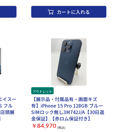
認証 バッテリー性能：リチウムポリマー Wi-Fi通信:10時
業日および祝日
間 ビデオ再生:10時間 センサー：加速度センサー 3軸ジ
カートに入れる
ャイロ 環境光センサー デジタルコンパス 気圧計 画面サ
文は承ってお
イズ：10.9 インチ 画面種類：Liquid Retinaディスプレ
込にてご注文
イ パネル種類：IPS 画面解像度：2360x1640 Wi-Fi(無線
保証対象外と
LAN)：Wi-Fi 6 (11ax) Bluetooth：Bluetooth5.0 AirPlay
対応：○ 背面カメラ：○ 背面カメラ画素数：1200 万画
チ 解像度：
素 前面カメラ：FaceTime HDカメラ 前面カメラ画像数：
ネル：○ メモリ
1200 万画素 フルHD動画撮影：○ マイク：○ Dolby
 ビデオチッ
Atmos：○ 重量：461g 幅x高さx奥行：178.5x6.1x247.6
Office詳細：
mm カラー：ブルー
ラ
.99x184.7
アウトレット
エイスー
【展示品・付属品有・画面キズ
PS フル
有】iPhone 15 Pro 128GB ブルー
ー【店頭展
SIMロック無し3M742J/A【30日返
】
金保証】【赤ロム保証付き】
￥84,970
(税込)