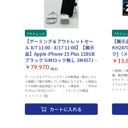
2（最大10Gb/s） ・アダプタ（別売り）を使用した
カメラ、Fa
Thunderbolt 2、HDMI、DVI、VGAに対応 ・3.5mmヘッ
デート（io
ドフォンジャック ・ギガビットEthernet搭載※電源アダ
トスイッチ
プタに内蔵されています。 スピーカー/マイク フォース
際は、充電
キャンセリングウーファーを備えた、原音に忠実な6ス
ッテリー残
ピーカーシステム 高い信号対雑音比と指向性ビームフォ
になります
ーミングを持つ、スタジオ品質の3マイクアレイ キーボ
ください。
アウトレット
アウトレ
ード Touch ID搭載Magic Keyboard 発表時期(モデル)
度、OSバ
2021年5月 付属品 Touch ID搭載Magic Keyboard、Magic
い合わせは
【ゲーミング＆アウトレットセー
【展示品】
Mouse、Ethernetポートが付いた143W電源アダプタ、
品につきま
ル 8/7 11:00 - 8/17 11:00】【展示
KH247
電源コード（2m）、USB-C - Lightningケーブル
品は一切お
希望の商品
品】Apple iPhone 15 Plus 128GB
ク]（
につき、売
ブラック SIMロック無し 3M457J/A
￥15,
期不具合保
付属品付き【30日返金保証】【赤
要となりま
￥79,970
(税込)
※店頭にて
ロム保証付き】
電、動作確認済み。 モニタサイズ：2
ゲーミング＆アウトレットセール対象商品一覧はこちら
タタイプ：
※店舗にて展示使用していた商品となります。 ※保証は
スリムベゼル
３０日間の返品保証となります。 〇商品名 ：iPhone
グレア(非光沢
15 Plus 128GB 〇カラー ：ブラック 〇付属品 ：
HDR方式：H
ACアダプター、ACケーブル 〇状態 ：背面にシー
(0)
527.04×2
ル跡あり 〇発送 ：注文確認後、2～3営業日以内に
ライブレベル
発送 〇その他 ：ネットワーク制限（ー）SIMロック
1000:1 拡
カートに入れる
なし バッテリー最大容量98％（2026年08月05日時点）
視野角（上下/
〇保証 ：1_ご注文と異なる商品が届いた場合、ま
水平走査周波数
たは商品に 欠陥がある場合のみ商品到着
HDMI3：15～
から30日以内にご連絡 頂いた場合ご対応
フレッシュレ
致します。 2_ご使用中にネットワーク利