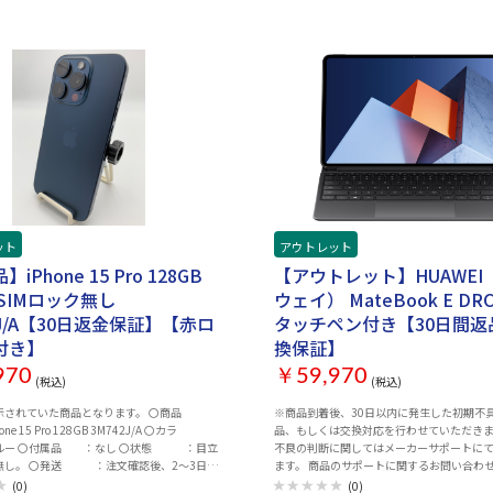
ット
アウトレット
iPhone 15 Pro 128GB
【アウトレット】HUAWEI
SIMロック無し
ウェイ） MateBook E DRC
2J/A【30日返金保証】【赤ロ
タッチペン付き【30日間返
付き】
換保証】
970
￥59,970
(税込)
(税込)
されていた商品となります。 〇商品
※商品到着後、30日以内に発生した初期不
 15 Pro 128GB 3M742J/A 〇カラ
品、もしくは交換対応を行わせていただきま
ー 〇付属品 ：なし 〇状態 ：目立
不良の判断に関してはメーカーサポートに
無し。 〇発送 ：注文確認後、2～3日以
ます。 商品のサポートに関するお問い合わ
バッテリー：最大容量 90％以上(2026年7月
らの納品書をご用意いただき、 下記サポー
(0)
(0)