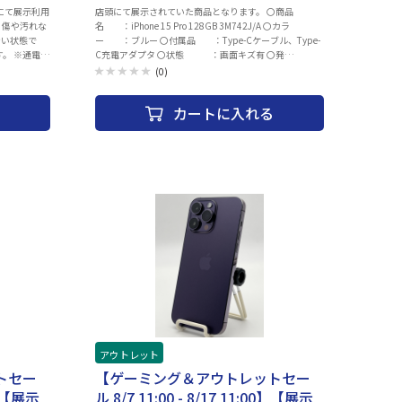
にて展示利用
店頭にて展示されていた商品となります。 〇商品
う傷や汚れな
名 ：iPhone 15 Pro 128GB 3M742J/A 〇カラ
ない状態で
ー ：ブルー 〇付属品 ：Type-Cケーブル、Type-
す。 ※通電・
C充電アダプタ 〇状態 ：画面キズ有 〇発
の状態などご
送 ：注文確認後、2～3日以内に発送 〇バッテリ
(0)
ー：最大容量 81％以上(2026年7月22日時点) 〇その
.2745mm
他 ：ネットワーク制限（ー） SIMロックなし 〇保
カートに入れる
保証：なし本
証 ：1_ご注文と異なる商品が届いた場合、または
、電源コー
商品に 欠陥がある場合のみ商品到着から
30日以内にご連絡 頂いた場合ご対応致し
ます。 2_ご使用中にネットワーク利用制
限が発生した場合、 ご返金対応いたしま
す。 〇補足 ・画面に写真では目立たない程度の細かいキ
ズがございます。 ・以下の動作チェック済みとなりま
す。 ※動作確認項目 ・電源・アクティベーションチェ
ック ・WI-FI、Bluetooth ・スピーカー ・カメラ
（外部、インカメラ、FaceID） ・液晶、タッチ操作
・OSアップデート（ios26以上） ・電源、ボリュー
ム、サイレントスイッチ ・初期化してお渡しいたしま
す。 ・ご利用の際は、充電を行ってからご利用くださ
い。お届け時のバッテリー残量に関しては保証致しかね
ます。 ・中古商品になりますので目立たないキズ等ござ
います予めご了承ください。 ・商品の特性上、商品個々
の状態（キズの程度、OSバージョン等）がありますが、
アウトレット
状態の確認のお問い合わせはお断りさせて頂いておりま
す。 ・こちらの商品につきましてはご購入後お客様ご都
トセー
【ゲーミング＆アウトレットセー
合によりますご返品は一切お受けできませんので、ご購
00】【展示
ル 8/7 11:00 - 8/17 11:00】【展示
入の際には必ずご希望の商品かどうかの確認をお願い致