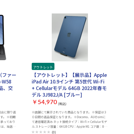
アウトレット
（ファー
【アウトレット】【展示品】Apple
-W58
iPad Air 10.9インチ 第5世代 Wi-Fi
品、交
+ Cellularモデル 64GB 2022年春モ
デル 3J982J/A [ブルー]
￥54,970
(税込)
具合に限り返
※店舗にて展示されていた商品となります。 ※保証は３
す。 ※初期
０日間の返品保証となります。 ※Docomo、AUのsimに
て承っており
て通信確認済み ネット接続タイプ：Wi-Fi + Cellularモデ
せは、当店か
ル ストレージ容量：64GB CPU：Apple M1 コア数：8コ
トにご連絡く
ア 本体インターフェイス：USB Type-C 生体認証：指紋
(0)