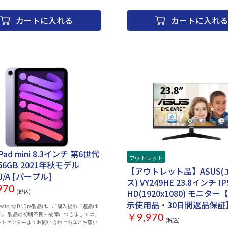
 〇その他 ：ネットワーク制限（ー） SIM
ださい。 ＜HUAWEIサポート窓口＞ TEL：0120-798-288
 〇保証 ：1_ご注文と異なる商品が届い
営業時間：9:00-18:00 ※メーカー指定休
カートに入れる
カートに入れる
または商品に 欠陥がある場合の
を除く ※ご注文後のお取消しは承っておりません。予め
着から30日以内にご連絡 頂いた
ご了承ください。 ※代金引換払いでのご注
応致します。 2_ご使用中にネッ
りません。クレジットカード決済、銀行振
利用制限が発生した場合、 ご返
ください。 ※タッチペンにつきましては、
します。 〇補足 ・以下の動作チェック済みと
なります。予めご了承ください。 CPU：Core i5 1130G7
 ※動作確認項目 ・電源・アクティベーショ
1.8GHz（4コア） 画面サイズ：12.6 イン
WI-FI、Bluetooth ・スピーカー ・カ
2560x1600 パネル種類：OLED タッチパ
インカメラ、FaceID） ・液晶、タッチ操
容量：8GB ストレージ容量：SSD：256GB
ップデート（ios26以上） ・電源、ボリュ
プ：INTEL IRIS XE OS：Windows 11 Home 
レントスイッチ ・初期化してお渡しいたしま
なし 駆動時間：15時間 インターフェース：
利用の際は、充電を行ってからご利用くださ
Thunderbolt4 Type-C、 その他：Webカメ
時のバッテリー残量に関しては保証致しかね
Bluetooth5.1 生体認証：指紋認証 無線LAN：Wi-Fi 6
中古商品になりますので目立たないキズ等ござ
(11ax) 重量：約709g 幅x高さx奥行：286.5x7
ご了承ください。 ・商品の特性上、商品個々
mm カラー：ネビュラグレー
ズの程度、OSバージョン等）がありますが、
のお問い合わせはお断りさせて頂いておりま
ちらの商品につきましてはご購入後お客様ご都
iPad mini 8.3インチ 第6世代
アウトレット
すご返品は一切お受けできませんので、ご購
 256GB 2021年秋モデル
必ずご希望の商品かどうかの確認をお願い致
【アウトレット品】ASUS(
J/A [パープル]
・併売品につき、売り切れの際はご容赦くださ
ス) VY249HE 23.8インチ I
０日間初期不具合保証、赤ロム保証を使用する
970
書が必要となりますので大切に保管をお願い
HD(1920x1080) モニタ
(税込)
示使用品・30日間返品保証
Beats by Dr.Dre製品は、ご購入後のご返品は
す。 製品の初期不良・故障につきましては、
￥9,970
(税込)
ポートセンターまでお問い合わせのほどお願い