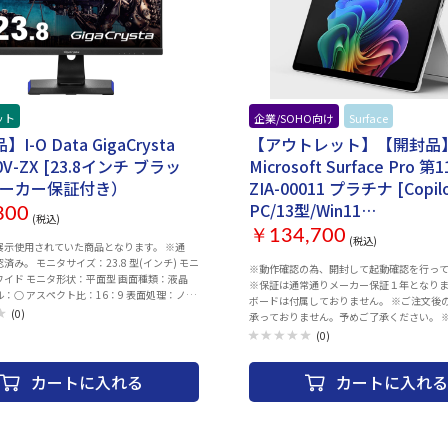
ceID） ・液晶、タッチ操作 ・OSアップ
カメラ、FaceID） ・液晶、タッチ操作 
s26以上） ・電源、ボリューム、サイレン
デート（ios26以上） ・電源、ボリュー
 ・初期化してお渡しいたします。 ・ご利用の
トスイッチ ・初期化してお渡しいたします。
を行ってからご利用ください。お届け時のバ
際は、充電を行ってからご利用ください。
量に関しては保証致しかねます。 ・中古商品
ッテリー残量に関しては保証致しかねます。
ので目立たないキズ等ございます予めご了承
になりますので目立たないキズ等ございま
 ・商品の特性上、商品個々の状態（キズの程
ください。 ・商品の特性上、商品個々の状
ット
企業/SOHO向け
Surface
ージョン等）がありますが、状態の確認のお問
度、OSバージョン等）がありますが、状態
お断りさせて頂いております。 ・こちらの商
い合わせはお断りさせて頂いております。 
I-O Data GigaCrysta
【アウトレット】【開封品
してはご購入後お客様ご都合によりますご返
品につきましてはご購入後お客様ご都合に
0V-ZX [23.8インチ ブラッ
Microsoft Surface Pro 
受けできませんので、ご購入の際には必ずご
品は一切お受けできませんので、ご購入の
かどうかの確認をお願い致します。 ・併売品
希望の商品かどうかの確認をお願い致します
メーカー保証付き）
ZIA-00011 プラチナ [Copil
り切れの際はご容赦ください。 ・３０日間初
につき、売り切れの際はご容赦ください。 
PC/13型/Win11
800
証、赤ロム保証を使用する際は 納品書が必
期不具合保証、赤ロム保証を使用する際は
(税込)
Home/Snapdragon X Eli
すので大切に保管をお願い致します。
要となりますので大切に保管をお願い致し
￥134,700
(税込)
展示使用されていた商品となります。 ※通
16GB/SSD512GB/Office]
3.8 型(インチ) モニ
※動作確認の為、開封して起動確認を行っ
ワイド モニタ形状：平面型 画面種類：液晶
※保証は通常通りメーカー保証１年となりま
：○ アスペクト比：16：9 表面処理：ノン
ボードは付属しておりません。 ※ご注文後
) パネル種類：ADS 解像度：1920x1080
(0)
承っておりません。予めご了承ください。 
DR10 表示色：1677万色 表示領域：
不良はメーカーサポートにて承っております
(0)
96.46 mm 応答速度：5ms(GtoG) オーバード
ポートに関するお問い合わせは、当店から
3設定時：1ms(GtoG) コントラスト比：
用意いただき、 下記サポートにご連絡くださ
張コントラスト比：9000:1 輝度：350 cd/m2
カートに入れる
カートに入れる
での返品・交換は行っておりません。 ＜マイクロソフト
左右）：178/178 画素ピッチ：0.274 mm
サポート窓口＞ TEL：0120-54-2244 営業時間
：HDMI1：15～193 kHz HDMI2、
18:00（平日） 10:00-17:00（土曜日、日
136 kHz DisplayPort：31～183.1 kHz リ
カー指定休業日および祝日を除く OS種類：Windows 11
ート(垂直走査周波数)：HDMI1：23～165
Home ストレージ容量：512GB メモリ容量：