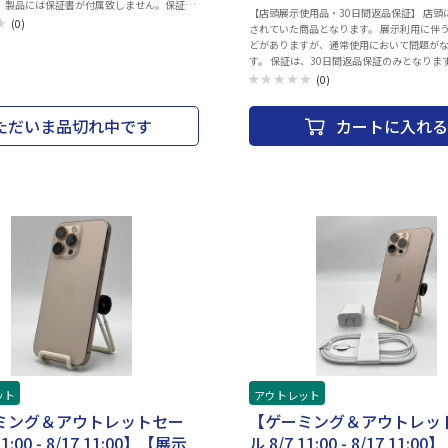
。 製品には保証書が付属致しません。保証の
【店頭展示使用品・30日間返品保証】 店頭
品書（購入証明書）が必要となりますので、
(0)
されていた商品となります。 展示利用に伴
ださい。 AppleCareサービス＆サポートラ
どがありますが、通常使用において問題が
753-5 OS種類：iPadOS 15 ネッ
す。 保証は、30日間返品保証のみとなりま
：Wi-Fiモデル ストレージ容量：256GB
動作確認、クリーニング済み。 ※商品個別
(0)
le A15 コア数：6 コア 本体インターフェイ
案内しておりません。 パネルサイズ：23.8インチ最大解
ype-C 生体認証：指紋認証 バッテリー性能：
像度：フルHD(1920x1080)ドットピッチ：0
ー Wi-Fi通信:10時間 ビデオ再生:10時間
ただいま品切れ中です
カートに入れる
パネル種類：IPS表面処理：非光沢メーカー
速度センサー 3軸ジャイロ 環境光センサー
体カラー：ブラック付属品：HDMIケーブル
パス 気圧計 画面サイズ：8.3 インチ 画面種
ド、保証書、クイックスタートガイド
ル種類：IPS 画面解像度：2266x1488 Wi-
IEEE802.11a/b/g/n/ac/ax Bluetooth：
h5.0 AirPlay対応：○ 背面カメラ：○ 背面カメ
00 万画素 前面カメラ：FaceTime HDカメ
ラ画像数：1200 万画素 フルHD動画撮影：○
lby Atmos：○ 重量：293g 幅x高さx奥
6.3x195.4 mm カラー：パープル
ット
アウトレット
ミング＆アウトレットセー
【ゲーミング＆アウトレッ
11:00 - 8/17 11:00】【展示
ル 8/7 11:00 - 8/17 11: