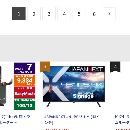
HDMI3：23～121 Hz DisplayPort：59.9～
CPU：Snapdragon X Elite Office詳細：Offic
最大消費電力：48 W バックライト：LEDバック
Business 2021Microsoft 365 Basic（
ッカーフリー：○ 入力端子：HDMIx3
1
2
3
4
5
6
ンターフェイス： ・USB 4.0 / Thunderbolt
Portx1 スピーカー：搭載 音声出力端子：○
C × 2:（充電 / データ転送 / DisplayPort2
 リモコン：なし VESAマウント：○ ゲーミン
ズ：13インチ タッチ機能：10 ポイント マ
○ ブルーライト軽減：○ ピボット機能(画
面解像度： 2880x1920 Wi-Fi(無線LAN)：Wi-F
 スイーベル機能(水平回転)：○ チルト機能
Bluetooth：Bluetooth5.4 WEBカメラ：フ
)：○ 高さ調節機能：○ FreeSync：
Surface Studio カメラ マイク：○ 重量：89
 Premium 幅x高さx奥行き：540x492x231 mm
奥行：287x9.3x209 mm カラー：プラチナ
 kg 保証期間：商品到着後３０日間
3
4
Fi 7(11be)対応トラ
JAPANNEXT JN-IPS43U-M [43イ
ピクセラ 
iルーター
ンチ]
ムルーター 
XR9300BE6P [ブラ