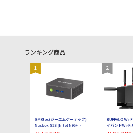
Hz HDMI2、
用制限が発生した場合、 ご返金対応いた
165 Hz 
します。 〇補足 ・以下の動作チェック済みとなります。
ライト フリ
※動作確認項目 ・電源・アクティベーションチェック
Display
・WI-FI、Bluetooth ・スピーカー ・カメラ（外
HDCP：○
部、インカメラ、FaceID） ・液晶、タッチ操作 ・
グモニター：
OSアップデート（ios26以上） ・電源、ボリューム、
面回転)：○
サイレントスイッチ ・初期化してお渡しいたします。 ・
(垂直角度調節
ご利用の際は、充電を行ってからご利用ください。お届
FreeSync
け時のバッテリー残量に関しては保証致しかねます。 ・
重量：6.6
中古商品になりますので目立たないキズ等ございます予
ランキング商品
めご了承ください。 ・商品の特性上、商品個々の状態
（キズの程度、OSバージョン等）がありますが、状態の
確認のお問い合わせはお断りさせて頂いております。 ・
こちらの商品につきましてはご購入後お客様ご都合によ
1
2
りますご返品は一切お受けできませんので、ご購入の際
には必ずご希望の商品かどうかの確認をお願い致しま
す。 ・併売品につき、売り切れの際はご容赦ください。
・３０日間初期不具合保証、赤ロム保証を使用する際は
納品書が必要となりますので大切に保管をお願い致し
ます。
GMKtec(ジーエムケーテック)
BUFFALO Wi-
Nucbox G3S [Intel N95/
イバンドWi-F
RAM:16GB/ SSD:512GB/
AirStation W