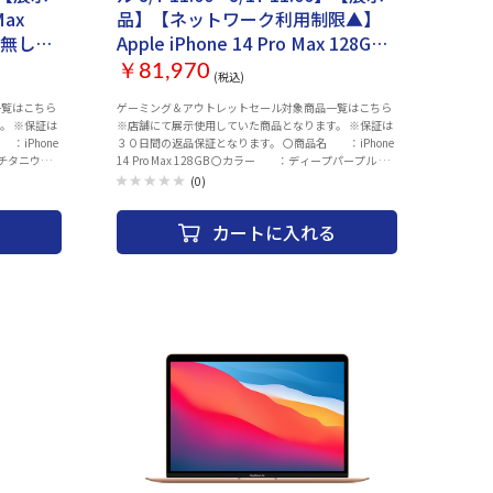
します。 ・併売品につき、売り切れの際はご容赦くださ
Max
品】【ネットワーク利用制限▲】
い。 ・３０日間初期不具合保証、赤ロム保証を使用する
Apple iPhone 14 Pro Max 128GB
際は 納品書が必要となりますので大切に保管をお願い
0日返金保
ディープパープル SIMロック無し
致します。
￥81,970
(税込)
3L314J/A 付属品付き【30日返金保
一覧はこちら
ゲーミング＆アウトレットセール対象商品一覧はこちら
証】【赤ロム保証付き】
。 ※保証は
※店舗にて展示使用していた商品となります。 ※保証は
３０日間の返品保証となります。 〇商品名 ：iPhone
ートチタニウム
14 Pro Max 128GB 〇カラー ：ディープパープル 〇
 〇状
付属品 ：ACアダプター、ACケーブル 〇状
(0)
目立たなく
態 ：画面に細かなキズあり（使用時に目立たなく
3営業日以内
なる程度） 〇発送 ：注文確認後、2～3営業日以内
カートに入れる
）SIMロッ
に発送 〇その他 ：ネットワーク制限（▲）SIMロッ
8月05日時
クなし バッテリー最大容量98％（2026年08月05日時
が届いた場
点） 〇保証 ：1_ご注文と異なる商品が届いた場
合のみ商
合、または商品に 欠陥がある場合のみ商
頂いた場合
品到着から30日以内にご連絡 頂いた場合
にネットワ
ご対応致します。 2_ご使用中にネットワ
ご返金対
ーク利用制限が発生した場合、 ご返金対
ク済みとなり
応いたします。 〇補足 ・以下の動作チェック済みとなり
ベーションチ
ます。 ※動作確認項目 ・電源・アクティベーションチ
カー ・カメラ
ェック ・WI-FI、Bluetooth ・スピーカー ・カメラ
タッチ操作
（外部、インカメラ、FaceID） ・液晶、タッチ操作
源、ボリュー
・OSアップデート（ios26以上） ・電源、ボリュー
しいたしま
ム、サイレントスイッチ ・初期化してお渡しいたしま
利用くださ
す。 ・ご利用の際は、充電を行ってからご利用くださ
保証致しかね
い。お届け時のバッテリー残量に関しては保証致しかね