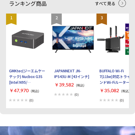
ランキング商品
すべて見る
1
2
3
GMKtec(ジーエムケー
JAPANNEXT JN-
BUFFALO Wi-Fi
テック) Nucbox G3S
IPS43U-M [43インチ]
7(11be)対応トライバ
[Intel N95/
ンドWi-Fiルーター
￥39,582
(税込)
RAM:16GB/
AirStation
￥47,970
￥35,082
(税込)
(税込)
SSD:512GB/ Windows
WXR9300BE6P [ブラ
(0)
11 Pro]
ック]
(0)
(0)