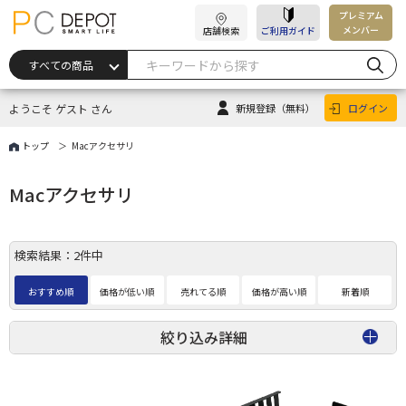
プレミアム
メンバー
店舗検索
ご利用ガイド
ようこそ ゲスト さん
新規登録
（無料）
ログイン
トップ
Macアクセサリ
Macアクセサリ
検索結果：2件中
おすすめ順
価格が低い順
売れてる順
価格が高い順
新着順
絞り込み詳細