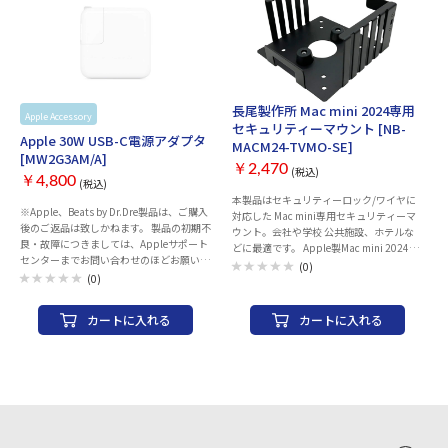
長尾製作所 Mac mini 2024専用
Apple Accessory
Apple
セキュリティーマウント [NB-
Apple 30W USB-C電源アダプタ
MACM24-TVMO-SE]
[MW2G3AM/A]
￥2,470
(税込)
￥4,800
(税込)
本製品はセキュリティーロック/ワイヤに
※Apple、Beats by Dr.Dre製品は、ご購入
対応した Mac mini専用セキュリティーマ
後のご返品は致しかねます。 製品の初期不
ウント。会社や学校 公共施設、ホテルな
良・故障につきましては、Appleサポート
どに最適です。 Apple製Mac mini 2024年
センターまでお問い合わせのほどお願いい
モデルに対応しています。 ※対応サイズ：
(0)
たします。 製品には保証書が付属致しませ
(0)
W127mm×D127mm×H50mm 付属品：
ん。保証の際には、納品書（購入証明書）
取付ネジ一式・両面テープ・セキュリティ
が必要となりますので、大切に保管くださ
ーネジ・取扱説明書 パッケージ寸法：約
カートに入れる
カートに入れる
い。 AppleCareサービス＆サポートライ
200mm×約155mm×約75mm※箱
ン 電話番号：0120-27753-5 同梱物：
型 / 総重量：約500g 材質：鉄 / 処
Apple 30W USB-C電源アダプタ 仕様：
理：黒色塗装 製品寸法： 約130mm×約
USB-C
129mm×約67mm / 製品重量：約
350g 生産地：日本製 / Made in JAPAN.
（自社一貫生産）