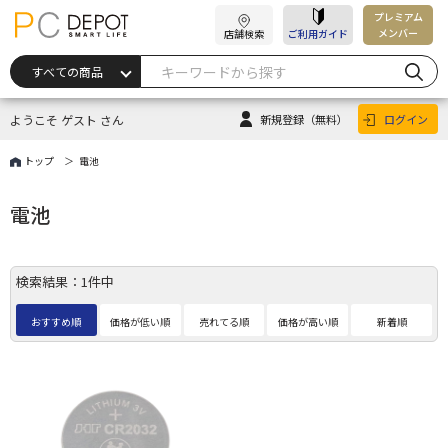
プレミアム
メンバー
店舗検索
ご利用ガイド
ようこそ ゲスト さん
新規登録
（無料）
ログイン
トップ
電池
電池
検索結果：1件中
おすすめ順
価格が低い順
売れてる順
価格が高い順
新着順