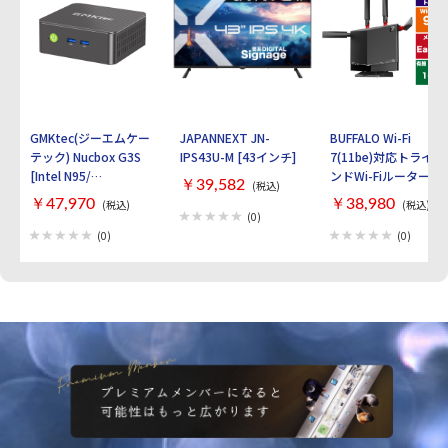
GMKtec(ジーエムケー
JAPANNEXT JN-
BUFFALO Wi-Fi
テック) Nucbox G3S
IPS43U-M [43インチ]
7(11be)対応トライバ
[Intel N95/
ンドWi-Fiルーター
￥39,582
(税込)
RAM:16GB/
AirStation
￥47,970
￥38,980
(税込)
(税込)
SSD:512GB/ Windows
WXR9300BE6P [ブラ
(0)
11 Pro]
ック]
(0)
(0)