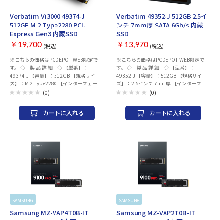
Verbatim Vi3000 49374-J
Verbatim 49352-J 512GB 2.5イ
512GB M.2 Type2280 PCI-
ンチ 7mm厚 SATA 6Gb/s 内蔵
Express Gen3 内蔵SSD
SSD
￥19,700
￥13,970
(税込)
(税込)
※こちらの価格はPCDEPOT WEB限定で
※こちらの価格はPCDEPOT WEB限定で
す。 ◇ 製 品 詳 細 ◇ 【型番】：
す。 ◇ 製 品 詳 細 ◇ 【型番】：
49374-J 【容量】：512GB 【規格サイ
49352-J 【容量】：512GB 【規格サイ
ズ】：M.2 Type2280 【インターフェー
ズ】：2.5インチ 7mm厚 【インターフェ
ス】：PCI-Express Gen3 【読み込み速
ース】：SATA 6Gb/s 【読み込み速度】：
(0)
(0)
度】： 最大 3100 MB/s 【書き込み速
最大 520MB/s 【書き込み速度】： 最大
度】： 最大 2100 MB/s 【シリーズ】：
500MB/s 【JANコード】：
カートに入れる
カートに入れる
Vi3000 【JANコード】：4991348089955
4991348089528 【メーカー】：
【メーカー】：Verbatim
Verbatim
SAMSUNG
SAMSUNG
Samsung MZ-VAP4T0B-IT
Samsung MZ-VAP2T0B-IT