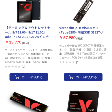
【ゲーミング＆アウトレットセ
Verbatim 2TB Vi5000 M.2
ール 8/7 11:00 - 8/17 11:00】
(Type2280) 内蔵SSD 31827-J
addlink 512GB S20 2.5インチ 内
￥67,980
(税込)
蔵SSD AD512GBS20S3S
￥13,970
(税込)
※こちらの価格はPCDEPOT WEB限定で
す。 ◇ 製 品 詳 細 ◇ 型番：31827-J 容
ゲーミング＆アウトレットセール対象商品
量：2TB 規格：M.2 (Type2280) インター
一覧はこちら ※こちらの価格はPCDEPOT
フェース：PCIe Gen4 x4 読み込み速度：
WEB限定です。 ◇ 製 品 詳 細 ◇ 型番：
最大 5000MB/s 書き込み速度： 最大
AD512GBS20S3S 容量：512GB 規格：
(0)
4300MB/s ヒートシンク：- シリーズ：
2.5インチ インターフェース：SATA III
(0)
Vi5000 JANコード：4991348089986 メ
6Gb/s 読み込み速度： 最大 500 MB/s 書き
ーカー：Verbatim
込み速度： 最大 450 MB/s ヒートシン
カートに入れる
カートに入れる
ク：- シリーズ：S20 JANコード：
4712927861546 メーカー：addlink