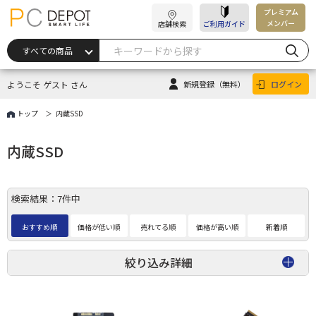
プレミアム
メンバー
店舗検索
ご利用ガイド
ようこそ ゲスト さん
新規登録
（無料）
ログイン
トップ
内蔵SSD
内蔵SSD
検索結果：7件中
おすすめ順
価格が低い順
売れてる順
価格が高い順
新着順
絞り込み詳細