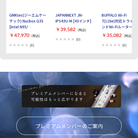
GMKtec(ジーエムケー
JAPANNEXT JN-
BUFFALO Wi-Fi
テック) Nucbox G3S
IPS43U-M [43インチ]
7(11be)対応トライバ
[Intel N95/
ンドWi-Fiルーター
￥39,582
(税込)
RAM:16GB/
AirStation
￥47,970
￥35,082
(税込)
(税込)
SSD:512GB/ Windows
WXR9300BE6P [ブラ
(0)
11 Pro]
ック]
(0)
(0)
プレミアムメンバーのご案内