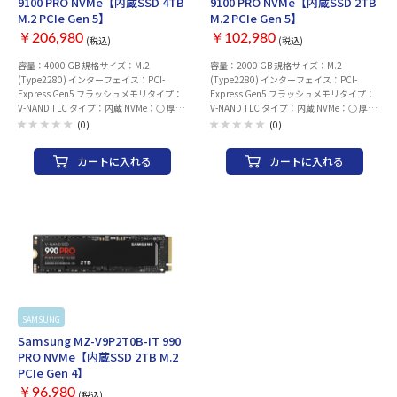
9100 PRO NVMe【内蔵SSD 4TB
9100 PRO NVMe【内蔵SSD 2TB
M.2 PCIe Gen 5】
M.2 PCIe Gen 5】
￥206,980
￥102,980
(税込)
(税込)
容量：4000 GB 規格サイズ：M.2
容量：2000 GB 規格サイズ：M.2
(Type2280) インターフェイス：PCI-
(Type2280) インターフェイス：PCI-
Express Gen5 フラッシュメモリタイプ：
Express Gen5 フラッシュメモリタイプ：
V-NAND TLC タイプ：内蔵 NVMe：○ 厚
V-NAND TLC タイプ：内蔵 NVMe：○ 厚
さ：2.38 mm 読込速度：14800 MB/s 書込
さ：2.38 mm 読込速度：14700 MB/s 書込
(0)
(0)
速度：13400 MB/s ランダム読込速度：ラ
速度：13400 MB/s ランダム読込速度：ラ
ンダム(QD 256 Thread 32)読み出し：
ンダム(QD 256 Thread 32)読み出し：
カートに入れる
カートに入れる
2,200,000 IOPS ランダム書込速度：ラン
1,850,000 IOPS ランダム書込速度：ラン
ダム(QD 256 Thread 32)書き込み：
ダム(QD 256 Thread 32)書き込み：
2,600,000 IOPS MTBF(平均故障間隔)：
2,600,000 IOPS MTBF(平均故障間隔)：
150万時間 TBW：2400 TBW DWPD：0.32
150万時間 TBW：1200 TBW DWPD：0.32
保証期間：5年限定保証
保証期間：5年限定保証
SAMSUNG
Samsung MZ-V9P2T0B-IT 990
PRO NVMe【内蔵SSD 2TB M.2
PCIe Gen 4】
￥96,980
(税込)