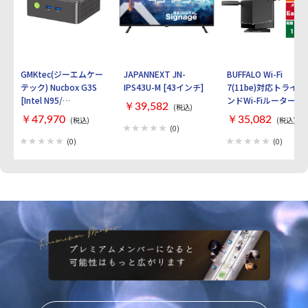
GMKtec(ジーエムケー
JAPANNEXT JN-
BUFFALO Wi-Fi
テック) Nucbox G3S
IPS43U-M [43インチ]
7(11be)対応トライバ
[Intel N95/
ンドWi-Fiルーター
￥39,582
(税込)
RAM:16GB/
AirStation
￥47,970
￥35,082
(税込)
(税込)
SSD:512GB/ Windows
WXR9300BE6P [ブラ
(0)
11 Pro]
ック]
(0)
(0)