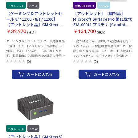
アウトレット
ミニPC
企業/SOHO向け
Surface
【ゲーミング＆アウトレットセ
【アウトレット】【開封品】
ール 8/7 11:00 - 8/17 11:00】
Microsoft Surface Pro 第11世代
【アウトレット品】GMKtec(ジ
ZIA-00011 プラチナ [Copilot+
ーエムケーテック) NucBox G3
PC/13型/Win11
￥39,970
￥134,700
(税込)
(税込)
Plus [Intel N150/ RAM:16GB/
Home/Snapdragon X Elite/メ
SSD:512GB/ Windows11 Pro]
モリ16GB/SSD512GB/Office]
ゲーミング＆アウトレットセール対象商品
※動作確認の為、開封して起動確認を行っ
一覧はこちら 【アウトレット品特価】 ※
ております。 ※保証は通常通りメーカー保
外箱に「傷」「つぶれ」「よごれ」があ
証１年となります。 ※キーボードは付属し
る、製品動作には影響がない新品未使用品
ておりません。 ※ご注文後のお取消しは
となります。 ※メーカー・代理店保証は通
承っておりません。予めご了承ください。
(0)
(0)
常品と同様にございます。 また、メーカー
※修理・初期不良はメーカーサポートにて
主催の各種キャンペーンも通常品同様、対
承っております。 商品のサポートに関する
カートに入れる
カートに入れる
象となります。 ※商品個別の状態などご案
お問い合わせは、当店からの納品書をご用
内しておりません。 ※外箱の破損状態に
意いただき、 下記サポートにご連絡くださ
よる、ご返品は承ることができません。予
い。 ※当店での返品・交換は行っており
めご了承ください。 ・OS：Windows11
ません。 ＜マイクロソフトサポート窓口
Pro・CPU：Intel N150・メモリ：16GB /
＞ TEL：0120-54-2244 営業時間： 9:00-
SSD：512GB・無線LAN：WIFI 6 /
18:00（平日） 10:00-17:00（土曜日、日
Bluetooth：v5.2・大きさ：約106 × 114
曜日） ※メーカー指定休業日および祝日
× 42.5 mm
を除く OS種類：Windows 11 Home スト
レージ容量：512GB メモリ容量：16GB
CPU：Snapdragon X Elite Office詳細：
Office Home and Business 2021Microsoft
365 Basic（1年無料版） 本体インターフ
アウトレット
ミニPC
ェイス： ・USB 4.0 / Thunderbolt 4対応
【アウトレット品】GMKtec(ジ