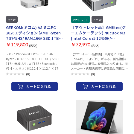
ミニPC
アウトレット
ミニPC
GEEKOM(ギコム) A8 ミニPC
【アウトレット品】GMKtec(ジ
2026エディション [AMD Ryzen
ーエムケーテック) NucBox M3
7 8745HS/ RAM:16G/ SSD:1TB/
[Intel Core i5 12450H/
Windows11 Pro]
RAM:16GB/ SSD:512GB/
￥119,800
￥72,970
(税込)
(税込)
Windows 11 Pro]
・OS：Windows11 Pro・CPU：AMD
【アウトレット品特価】 ※外箱に「傷」
Ryzen 7 8745HS・メモリ：16G / SSD：
「つぶれ」「よごれ」がある、製品動作に
1TB・無線LAN：WIFI 6E / Bluetooth：
は影響がない新品未使用品となります。 ※
V5.4・大きさ：約112.4 × 112.4 × 37
メーカー・代理店保証は通常品と同様にご
mm
ざいます。 また、メーカー主催の各種キャ
(0)
(0)
ンペーンも通常品同様、対象となります。
※商品個別の状態などご案内しておりませ
カートに入れる
カートに入れる
ん。 ※外箱の破損状態による、ご返品は
承ることができません。予めご了承くださ
い。 ・OS：Windows 11 Pro・CPU：Intel
Core i5 12450H・メモリ：16GB / SSD：
512GB・無線LAN：WIFI 6 / Bluetooth：
v5.2・大きさ：約106 × 114 × 42.5 mm