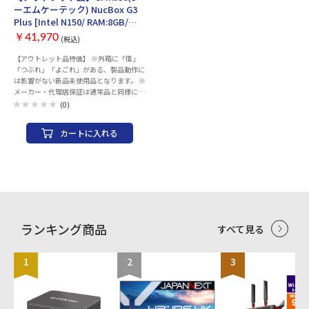
USB-C × 2:（充電 / データ転送 /
ーエムケーテック) NucBox G3
DisplayPort2.1） 画面サイズ：13インチ
Plus [Intel N150/ RAM:8GB/
タッチ機能：10 ポイント マルチタッチ 画
SSD:256GB/ Windows11 Pro]
面解像度： 2880x1920 Wi-Fi(無線LAN)：
￥41,970
(税込)
Wi-Fi 7 (11be) Bluetooth：Bluetooth5.4
【アウトレット品特価】 ※外箱に「傷」
WEBカメラ：フル HD フロント Surface
「つぶれ」「よごれ」がある、製品動作に
Studio カメラ マイク：○ 重量：895g 幅x
は影響がない新品未使用品となります。 ※
高さx奥行：287x9.3x209 mm カラー：プ
メーカー・代理店保証は通常品と同様にご
ラチナ
ざいます。 また、メーカー主催の各種キャ
(0)
ンペーンも通常品同様、対象となります。
※商品個別の状態などご案内しておりませ
カートに入れる
ん。 ※外箱の破損状態による、ご返品は
承ることができません。予めご了承くださ
い。 ・OS：Windows11 Pro・CPU：Intel
N150・メモリ：8GB / SSD：256GB・無
線LAN：WIFI 6 / Bluetooth：v5.2・大き
さ：約106 × 114 × 42.5 mm
ランキング商品
すべて見る
1
2
3