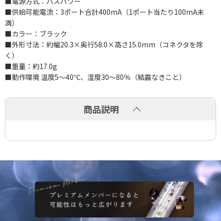
■電源方式：バスパワー
■供給可能電流：3ポート合計400mA（1ポート当たり100mA未
満）
■カラー：ブラック
■外形寸法：約幅20.3×奥行58.0×高さ15.0mm（コネクタを除
く）
■重量：約17.0g
■動作環境 温度5～40℃、湿度30～80％（結露なきこと）
商品説明