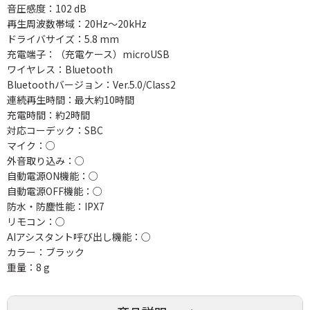
音圧感度：102 dB
再生周波数帯域：20Hz～20kHz
ドライバサイズ：5.8 mm
充電端子：（充電ケース）microUSB
ワイヤレス：Bluetooth
Bluetoothバージョン：Ver.5.0/Class2
連続再生時間：最大約10時間
充電時間：約2時間
対応コーデック：SBC
マイク：○
外音取り込み：○
自動電源ON機能：○
自動電源OFF機能：○
防水・防塵性能：IPX7
リモコン：○
AIアシスタント呼び出し機能：○
カラー：ブラック
重量：8 g