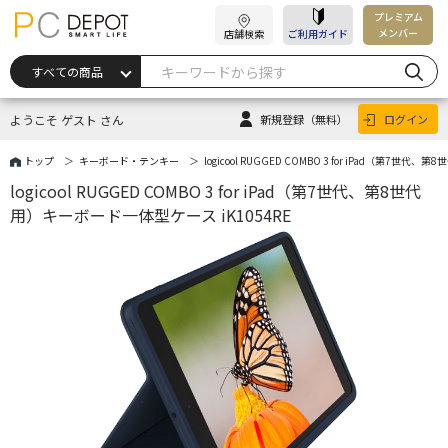
プレミアム
メンバー
店舗検索
ご利用ガイド
ようこそ ゲスト さん
新規登録
（無料）
ログイン
トップ
キーボード・テンキー
logicool RUGGED COMBO 3 for iPad（第7世
logicool RUGGED COMBO 3 for iPad（第7世代、第8世代
用）キーボード一体型ケース iK1054RE