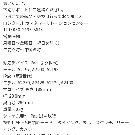
意いただき、
下記サポートにご連絡ください。
※当店での返品・交換は行っておりません。
ロジクール カスタマーリレーションセンター
TEL: 050-3196-5644
営業時間：
月曜日～金曜日（祝日を除く）
午前９時～午後６時
対応デバイス iPad（第7世代）
モデル: A2197, A2200, A2198
iPad（第8世代）
モデル: A2270, A2428, A2429, A2430
本体サイズ 高さ: 189mm
幅: 23.8mm
奥行き: 260mm
重量: 602g
システム要件 iPad 13.4 以降
技術仕様 ・5種類のモード： タイピング、表示、スケッチ、リーデ
ィング、カメラ