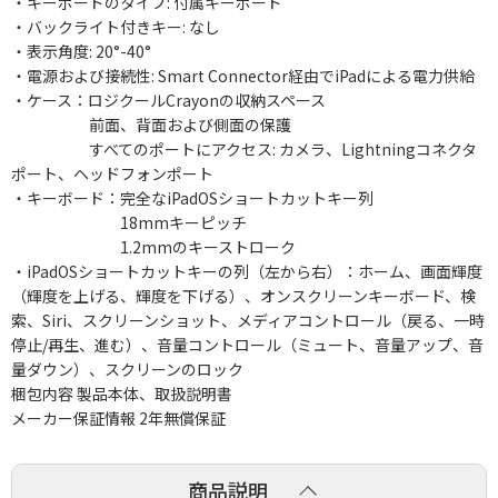
・キーボードのタイプ: 付属キーボード
・バックライト付きキー: なし
・表示角度: 20°-40°
・電源および接続性: Smart Connector経由でiPadによる電力供給
・ケース：ロジクールCrayonの収納スペース
前面、背面および側面の保護
すべてのポートにアクセス: カメラ、Lightningコネクタ
ポート、ヘッドフォンポート
・キーボード：完全なiPadOSショートカットキー列
18mmキーピッチ
1.2mmのキーストローク
・iPadOSショートカットキーの列（左から右）：ホーム、画面輝度
（輝度を上げる、輝度を下げる）、オンスクリーンキーボード、検
索、Siri、スクリーンショット、メディアコントロール（戻る、一時
停止/再生、進む）、音量コントロール（ミュート、音量アップ、音
量ダウン）、スクリーンのロック
梱包内容 製品本体、取扱説明書
メーカー保証情報 2年無償保証
商品説明