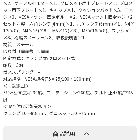
×2、ケーブルホルダー×1、グロメット用上プレート×1、グロメ
ット用下プレート×1、キャップ×1、クッションパッド×5、皿ネ
ジ×3、VESAマウント固定ボルト×2、VESAマウント固定ネジ×2
セット内容：六角レンチ(4mm)×1、六角レンチ(6mm)×1、M4×
12(×8)、M4×16(×8)、M5×12(×8)、M5×16(×8)、ワッシャー
×8、樹脂スペーサー×8、取扱説明書×1
材質：スチール
取り付け画面数：2画面
固定方式：クランプ式/グロメット式
軸数：5軸
ガススプリング：-
対応規格：VESA規格(75×75/100×100mm)
＜可動範囲＞
パン:左90度/右90度、ローテーション:360度、チルト:上45度/下45
度
＜取り付け可能天板厚＞
クランプ:10～88mm、グロメット:10～75mm
商品説明