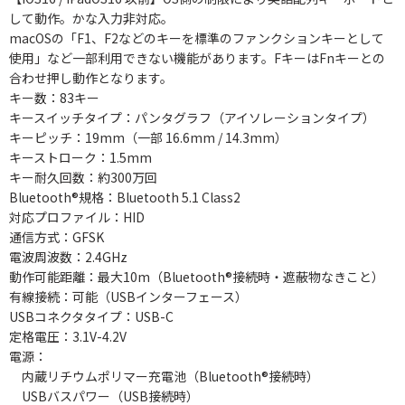
して動作。かな入力非対応。
macOSの「F1、F2などのキーを標準のファンクションキーとして
使用」など一部利用できない機能があります。FキーはFnキーとの
合わせ押し動作となります。
キー数：83キー
キースイッチタイプ：パンタグラフ（アイソレーションタイプ）
キーピッチ：19mm（一部 16.6mm / 14.3mm）
キーストローク：1.5mm
キー耐久回数：約300万回
Bluetooth®規格：Bluetooth 5.1 Class2
対応プロファイル：HID
通信方式：GFSK
電波周波数：2.4GHz
動作可能距離：最大10m（Bluetooth®接続時・遮蔽物なきこと）
有線接続：可能（USBインターフェース）
USBコネクタタイプ：USB-C
定格電圧：3.1V-4.2V
電源：
内蔵リチウムポリマー充電池（Bluetooth®接続時）
USBバスパワー（USB接続時）