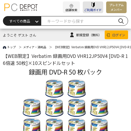
プレミアム
メンバー
店舗検索
ご利用ガイド
ようこそ ゲスト さん
新規登録
（無料）
ログイン
トップ
メディア・消耗品
【WEB限定】Verbatim 録画用DVD VHR12JP50V4 [DV
【WEB限定】Verbatim 録画用DVD VHR12JP50V4 [DVD-R 1
6倍速 50枚]×10スピンドルセット