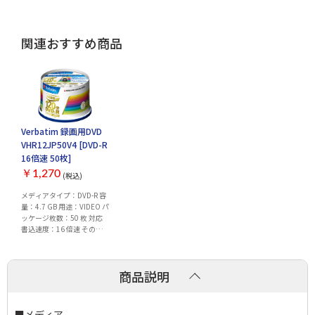
関連おすすめ商品
Verbatim 録画用DVD
VHR12JP50V4 [DVD-R
16倍速 50枚]
￥1,270
(税込)
メディアタイプ：DVD-R 容
量：4.7 GB 用途：VIDEO パ
ッケージ枚数：50 枚 対応
書込速度：16 倍速 その
他：プリンタブル CPRM
商品説明
■メディア