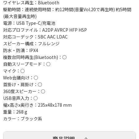
ワイヤレス再生：Bluetooth
駆動時間：連続使用時間：約12時間(音量Vol.20で再生時) 約5時間
(最大音量再生時)
電源：USB Type-C/充電池
対応プロファイル：A2DP AVRCP HFP HSP
対応コーデック：SBC AAC LDAC
スピーカー構成：フルレンジ
防水・防滴：IPX4
複数台同時再生(Bluetooth)：○
自動スリープモード：○
マイク：○
Web会議向け：○
首掛け・肩掛け：○
360度スピーカー：○
USB音声入力：○
幅x高さx奥行き：235x48x178 mm
重量：268 g
カラー：ブラック系
商品説明