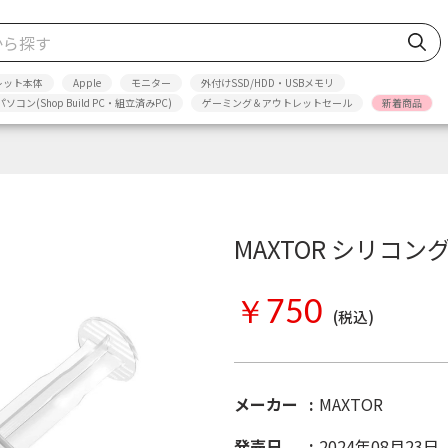
レット本体
Apple
モニター
外付けSSD/HDD・USBメモリ
パソコン(Shop Build PC・組立済みPC)
ゲーミング＆アウトレットセール
新着商品
MAXTOR シリコング
￥750
(税込)
メーカー
MAXTOR
発売日
2024年08月23日