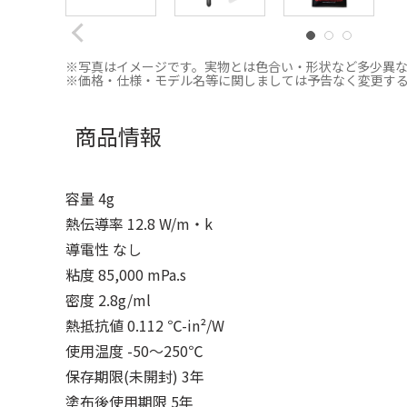
※写真はイメージです。実物とは色合い・形状など多少異
※価格・仕様・モデル名等に関しましては予告なく変更す
商品情報
容量 4g
熱伝導率 12.8 W/m・k
導電性 なし
粘度 85,000 mPa.s
密度 2.8g/ml
熱抵抗値 0.112 ℃-in²/W
使用温度 -50～250℃
保存期限(未開封) 3年
塗布後使用期限 5年