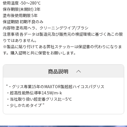
使用温度 -50～280℃
保存期限(未開封) 3年
塗布後使用期限 5年
保証期間 初期不良のみ
内容物 塗布用ヘラ、クリーニングワイプ/ブラシ
注意事項 各データは製造元及び販売元の検証環境に基づく為この限
りではありません。
※製品に貼り付けてある弊社ステッカーは保証書の代わりになりま
す。購入証明と共に保管をお願いします。
商品説明
"・グリス専業15年のMAXTOR製超超ハイコスパグリス
・超高性能熱伝導率14.5W/m-k
・当社取り扱い超定番グリス比－5℃
・少しかためタイプ "