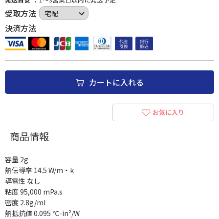
受取方法
決済方法
カートに入れる
お気に入り
商品情報
容量 2g
熱伝導率 14.5 W/m・k
導電性 なし
粘度 95,000 mPa.s
密度 2.8g/ml
熱抵抗値 0.095 ℃-in²/W