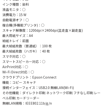
インク種類：染料
液晶モニタ：○
消費電力：15 W
自動電源オフ：○
複合機(多機能プリンタ)：○
スキャナ解像度：1200dpi×2400dpi(主走査×副走査)
最大用紙サイズ：A4
給紙トレイ：前面
最大給紙枚数（普通紙）：100 枚
最大給紙枚数（ハガキ）：40 枚
スマホ対応：○
スマートスピーカー対応：○
AirPrint対応：○
Wi-Fi Direct対応：○
クラウドプリント：Epson Connect
機能：コピー スキャナ
接続インターフェイス：USB2.0 無線LAN(Wi-Fi)
その他機能：ダイレクト印刷 ネットワーク印刷 フチなし印刷 レー
ベル印刷 カードリーダー
無線LAN規格：IEEE802.11b/g/n