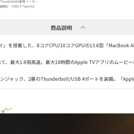
C、Thunderbolt4兼用 インター
側)：USB2.0 Type-Ax1
ype-Ax2/Cx1 HDMIx2 DP...
商品説明
レイ」を搭載した、8コアCPU/10コアGPUの13.6型「MacBook
と比べて、最大1.6倍高速。最大18時間のApple TVアプリのム
ジャック、2基のThunderbolt/USB 4ポートを装備。「Apple