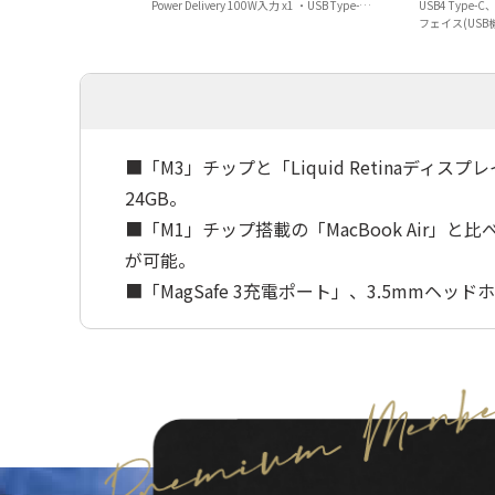
Power Delivery 100W入力 x1 ・USB Type-A
USB4 Type-
3.2 Gen 1 5Gbp...
フェイス(USB機器
USB3.2 Gen2 T
■「M3」チップと「Liquid Retinaディスプ
24GB。
■「M1」チップ搭載の「MacBook Air」
が可能。
■「MagSafe 3充電ポート」、3.5mmヘッドホン