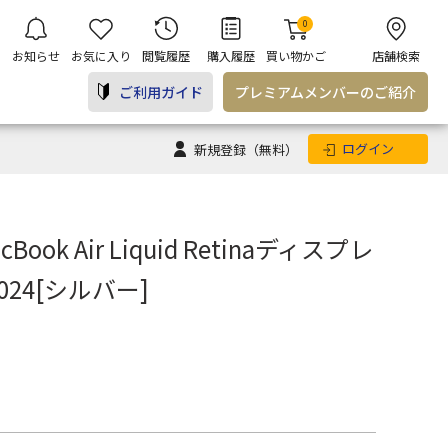
0
お知らせ
お気に入り
閲覧履歴
購入履歴
買い物かご
店舗検索
ご利用ガイド
プレミアム
メンバー
のご紹介
ログイン
新規登録
（無料）
Book Air Liquid Retinaディスプレ
 2024[シルバー]
e