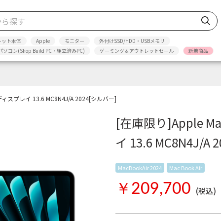
レット本体
Apple
モニター
外付けSSD/HDD・USBメモリ
パソコン(Shop Build PC・組立済みPC)
ゲーミング＆アウトレットセール
新着商品
inaディスプレイ 13.6 MC8N4J/A 2024[シルバー]
[在庫限り]Apple Mac
イ 13.6 MC8N4J/A
MacBookAir 2024
Mac Book Air
Appl
￥209,700
(税込)