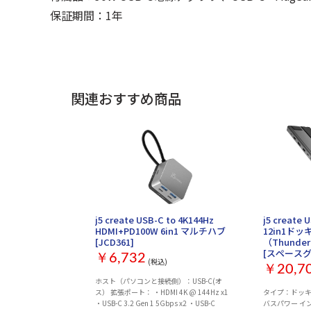
保証期間：1年
関連おすすめ商品
j5 create USB-C to 4K144Hz
j5 create 
HDMI+PD100W 6in1 マルチハブ
12in1ド
[JCD361]
（Thunder
[スペースグ
￥6,732
(税込)
￥20,7
ホスト（パソコンと接続側）：USB-C(オ
ス） 拡張ポート： ・HDMI 4K @ 144Hz x1
タイプ：ドッキ
・USB-C 3.2 Gen 1 5Gbps x2 ・USB-C
バスパワー イ