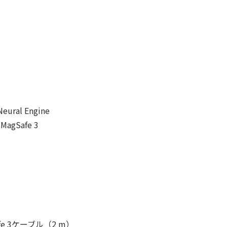
ral Engine
agSafe 3
fe 3ケーブル（2 m）