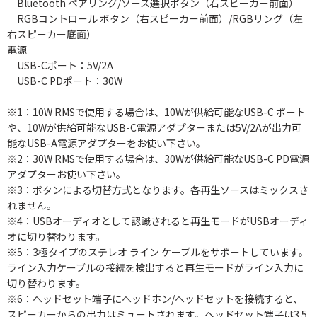
Bluetooth ペアリング/ソース選択ボタン（右スピーカー前面）
RGBコントロール ボタン（右スピーカー前面）/RGBリング（左
右スピーカー底面）
電源
USB-Cポート：5V/2A
USB-C PDポート：30W
※1：10W RMSで使用する場合は、10Wが供給可能なUSB-C ポート
や、10Wが供給可能なUSB-C電源アダプターまたは5V/2Aが出力可
能なUSB-A電源アダプターをお使い下さい。
※2：30W RMSで使用する場合は、30Wが供給可能なUSB-C PD電源
アダプターお使い下さい。
※3：ボタンによる切替方式となります。各再生ソースはミックスさ
れません。
※4：USBオーディオとして認識されると再生モードがUSBオーディ
オに切り替わります。
※5：3極タイプのステレオ ライン ケーブルをサポートしています。
ライン入力ケーブルの接続を検出すると再生モードがライン入力に
切り替わります。
※6：ヘッドセット端子にヘッドホン/ヘッドセットを接続すると、
スピーカーからの出力はミュートされます。ヘッドセット端子は3.5