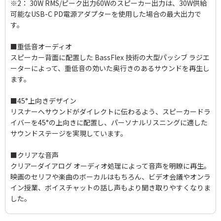
※2： 30W RMS/ピーク出力60Wのスピーカー出力は、30W供給
可能なUSB-C PD電源アダプターを使用した場合の最大出力で
す。
■重低音オーディオ
スピーカー背面に配置した BassFlex 技術の大型パッシブ ラジエ
ーターによって、重低音の効いた奥行きのあるサウンドを再生し
ます。
■45°上向きデザイン
リスナーへサウンドがダイレクトに伝わるよう、スピーカードラ
イバーを45°の上向きに配置し、パーソナルリスニングに適した
サウンドステージを実現しています。
■クリアな音声
クリアーダイアログ オーディオ処理によって音声を明瞭に再生。
映画のセリフや楽曲のボーカルはもちろん、ビデオ会議やオンラ
イン授業、ボイスチャットの話し声もより聞き取りやすくなりま
した。