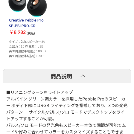
Creative Pebble Pro
SP-PBLPRO-GR
￥8,982
(税込)
タイプ：2chスピーカー 総
合出力：10 W 電源：USB
再生周波数帯域(低)：80 Hz
再生周波数帯域(高)：20
KHz USB音声入力：○ その
他入力：3.5mmステレオラ
イン入力ケーブル 3.5mmマ
商品説明
イク入力 ヘッドホン出力：
1
■リスニングシーンをライトアップ
アルパイン グリーン調カラーを採用したPebble Proのスピーカ
ー ボディ下部にはRGB ライティングを搭載しており、3つの発光
パターン ‐ サイクル/パルス/ソロ モードでデスクトップをライ
トアップすることが可能。
パルス/ソロ モードの発光色もスピーカー本体で調節が可能でム
ードや好みに合わせてカラーをカスタマイズすることもできま