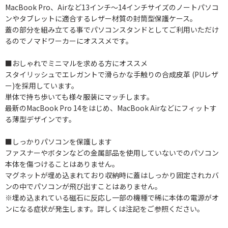
MacBook Pro、Airなど13インチ～14インチサイズのノートパソコ
ンやタブレットに適合するレザー材質の封筒型保護ケース。
蓋の部分を組み立てる事でパソコンスタンドとしてご利用いただけ
るのでノマドワーカーにオススメです。
■おしゃれでミニマルを求める方にオススメ
スタイリッシュでエレガントで滑らかな手触りの合成皮革 (PUレザ
ー)を採用しています。
単体で持ち歩いても様々服装にマッチします。
最新のMacBook Pro 14をはじめ、MacBook Airなどにフィットす
る薄型デザインです。
■しっかりパソコンを保護します
ファスナーやボタンなどの金属部品を使用していないでのパソコン
本体を傷つけることはありません。
マグネットが埋め込まれており収納時に蓋はしっかり固定されカバ
ンの中でパソコンが飛び出すことはありません。
※埋め込まれている磁石に反応し一部の機種で稀に本体の電源がオ
ンになる症状が発生します。詳しくは注記をご参照ください。