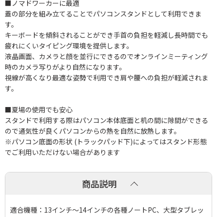
■ノマドワーカーに最適
蓋の部分を組み立てることでパソコンスタンドとして利用できま
す。
キーボードを傾斜されることができ手首の負担を軽減し長時間でも
疲れにくいタイピング環境を提供します。
液晶画面、カメラと顔を並行にできるのでオンラインミーティング
時のカメラ写りがより自然になります。
視線が高くなり最適な姿勢で利用でき肩や腰への負担が軽減されま
す。
■夏場の使用でも安心
スタンドで利用する際はパソコン本体底面と机の間に隙間ができる
ので通気性が良くパソコンからの熱を自然に放熱します。
※パソコン底面の形状 (トラックパッド下)によってはスタンド形態
でご利用いただけない場合があります
商品説明
適合機種：13インチ～14インチの各種ノートPC、大型タブレッ