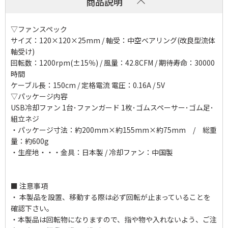
商品説明
▽ファンスペック
サイズ：120×120×25mm / 軸受：中空ベアリング(改良型流体
軸受け)
回転数：1200rpm(±15％) / 風量：42.8CFM / 期待寿命：30000
時間
ケーブル長：150cm / 定格電流 電圧：0.16A / 5V
▽パッケージ内容
USB冷却ファン 1台･ファンガード 1枚･ゴムスペーサー･ゴム足･
組立ネジ
・パッケージ寸法：約200mm×約155mm×約75mm / 総重
量：約600g
・生産地・・・金具：日本製 / 冷却ファン：中国製
■ 注意事項
・ 本製品を設置、移動する際は必ず回転が止まっていることを
確認下さい。
・本製品は回転物になりますので、指や物や入れないよう、ご注