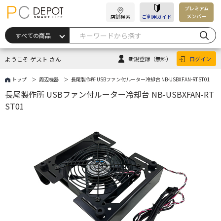
プレミアム
メンバー
店舗検索
ご利用ガイド
ようこそ ゲスト さん
新規登録
（無料）
ログイン
トップ
周辺機器
長尾製作所 USBファン付ルーター冷却台 NB-USBXFAN-RTST01
長尾製作所 USBファン付ルーター冷却台 NB-USBXFAN-RT
ST01