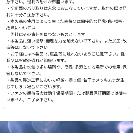
意下さい。怪我の恐れが御座います。
・切断面のバリ取りは入念におこなっていますが、取付の際は怪
我に十分ご注意下さい。
・本製品の使用によって生じた直接又は間接的な怪我･傷･損害･
故障については
弊社はその責任を負わないものとします。
・本製品に強い衝撃･無理な力を加えないで下さい。また加工･改
造等はしないで下さい。
・お子様には本製品･付属品等に触れないようご注意下さい。怪
我又は誤飲の恐れが御座います。
・本製品を水気の多い場所や、高温･多湿となる場所での使用･保
管しないで下さい。
・製品の製造工程において軽微な擦り傷･若干のメッキムラが生
じてしまう場合がございます。
・ファンの期待寿命は動作保証期間または製品保証期間では御座
いません。ご了承下さい。