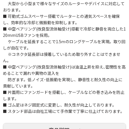
大型から小型まで様々なサイズのルーターやデバイスに対応して
おります。
■ 可動式ゴムスペーサー搭載でルーターとの通気スペースを確保
し、効率的な冷却と微振動を抑制します。
■ 中空ベアリング(改良型流体軸受け)搭載で冷却と静音を両立した1
20mmUSBファンを採用。
ケーブルを延長することで1.5ｍのロングケーブルを実現。取り回
しが自在です。
※コネクタ延長部は接着しているため取り外すことはできませ
ん。
■ 中空ベアリング(改良型流体軸受け)は油温上昇を抑え､密閉性を高
めることで漏れや異物の混入を
防ぎます。低ノイズ･低振動を実現し、静音性と耐久性の向上に
貢献しています。
■ 片面用にファンガードを搭載し、ケーブルなどの巻き込みを防止
します。
■ ゴム足はネジ固定式に変更し、耐久性が向上しております。
■ スタンド部品は自社工場にて手作業で丁寧に仕上げております。