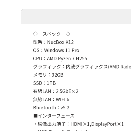
当店での返品・交換は行っておりません。 ロ
ジクール カス
ジクール カスタマーリレーションセンター
TEL: 050-31...
TEL: 050-31...
◇ スペック ◇
型番：NucBox K12
OS：Windows 11 Pro
CPU：AMD Ryzen 7 H255
グラフィック：内蔵グラフィックス(AMD Radeon 7
メモリ：32GB
SSD：1TB
有線LAN：2.5GbE×2
無線LAN：WIFI 6
Bluetooth：v5.2
■インターフェース
・映像出力端子：HDMI×1,DisplayPort×1