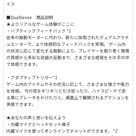
イス
■DualSense 商品説明
★よりリアルなゲーム体験がここに
・ハプティックフィードバック *1
従来の振動モーターに代わり、新たに採用されたデュアルアクチ
ュエーターで、より体感的なフィードバックを実現。 ゲーム内
の状況に応じて変化する振動により、プレイヤーを取り巻く環境
の質感から多彩な武器の反動まで、さまざまな感覚をその手の中
で体感できます。
・アダプティブトリガー*1
ゲーム内のアイテムやその状況に応じて、さまざまな強さや張力
を体感。 弓の弦をギリギリと引き絞ったり、ハイスピードで走
る車にブレーキをかけたりと、画面上で展開されるアクションを
実感できます。
★あなたの声と思いを伝えよう
・内蔵マイクとヘッドセット端子
内蔵マイクを使ってオンラインでチャットができます。 *2