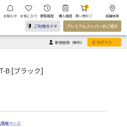
0
お知らせ
お気に入り
閲覧履歴
購入履歴
買い物かご
店舗検索
ご利用ガイド
プレミアム
メンバー
のご紹介
ログイン
新規登録
（無料）
77T-B [ブラック]
品情報ページ