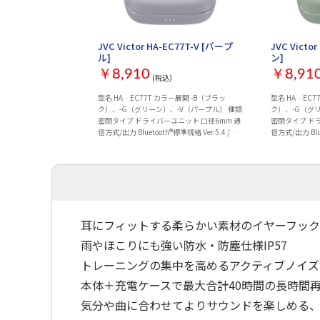
JVC Victor HA-EC77T-V [パープ
JVC Victo
ル]
ン]
￥8,910
￥8,91
(税込)
型名 HA‐EC77T カラー展開 -B（ブラッ
型名 HA‐EC7
ク）、-G（グリーン）、-V（パープル） 種類
ク）、-G（グ
密閉タイプ ドライバーユニット 口径6mm 通
密閉タイプ ド
信方式/出力 Bluetooth®標準規格 Ver.5.4 /
信方式/出力 Blue
Power Class 1 対応コーデック SBC / AAC...
Power Class 
耳にフィットする柔らかい素材のイヤーフック
雨やほこりにも強い防水・防塵仕様IP57
トレーニングの集中を高めるアクティブノイズ
本体＋充電ケースで最大合計40時間の長時間
気分や曲に合わせてよりサウンドを楽しめる、