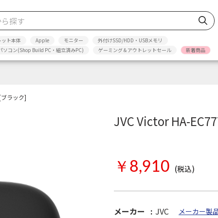
レット本体
Apple
モニター
外付けSSD/HDD・USBメモリ
パソコン(Shop Build PC・組立済みPC)
ゲーミング＆アウトレットセール
新着商品
-B [ブラック]
JVC Victor HA-EC
お取り寄せ
￥8,910
(税込)
メーカー
JVC
メーカー製