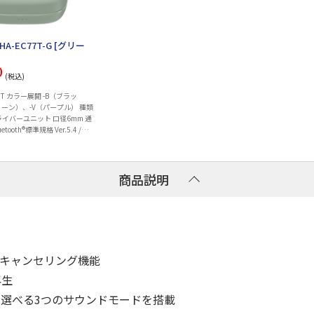
r HA-EC77T-G [グリー
0
(税込)
7T カラー展開 -B（ブラッ
リーン）、-V（パープル） 種類
ライバーユニット 口径6mm 通
tooth®標準規格 Ver.5.4 /
1 対応コーデック SBC / AAC...
商品説明
キャンセリング機能
再生
選べる3つのサウンドモードを搭載