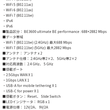
・WiFi 5 (802.11ac)
・WiFi 6 (802.11ax)
・WiFi 7 (802.11be)
・IPv4
・IPv6
■製品区分： BE3600 ultimate BE performance : 688+2882 Mbps
■データ帯域
・WiFi 7 (802.11be) (2.4GHz): 最大688 Mbps
・WiFi 7 (802.11be) (5GHz): 最大2882 Mbps
■アンテナ： アンテナ x 2
■アンテナ仕様： 2.4GHz帯2×2、 5GHz帯2×2
■対応周波数： 2.4 GHz、 5 GHz
■搭載ポート
・2.5Gbps WAN X 1
・1Gbps LAN X 1
・USB-A for mobile tethering X 1
・USB-C for power X 1
■搭載ボタン： Reset、 Slide Switch
■LEDインジケータ： RGB x 1
■電源仕様： 12V/2A、 9V/2A