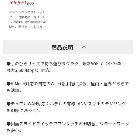
【アウトレット】
￥9,970
(税込)
ASUS RT-BE3600
ゲーミング＆アウトレット
Go（メーカー保証付
セール対象商品一覧はこち
き）
ら 内容物、動作確認のため
開封、通電をしておりま
す。 ※メーカー・代理店保
証は通常品と同様にござい
ます。 ■通信方式 ・IEEE
商品説明
802.11a ・IEEE 802.11b ・
IEEE 802.11g...
●手のひらサイズで持ち運びラクラク、最新WiFi 7（BE3600／
最大3,600Mbps）対応。
●AiMesh対応で自宅のWi-Fiを手軽に拡張、屋内・屋外どちらで
も活躍。
●デュアルWAN対応：ホテルの有線LANやスマホのテザリング
を即座にWi-Fi化。
●側面スライドスイッチでワンタッチVPN切替、リモートワーク
も安心。