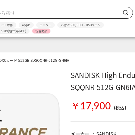
レット本体
Apple
モニター
外付けSSD/HDD・USBメモリ
p build(組立済みPC)
新着商品
roSDXCカード 512GB SDSQQNR-512G-GN6IA
SANDISK High End
SQQNR-512G-GN6I
￥17,900
(税込)
メーカー
SANDISK