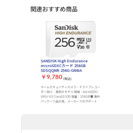
関連おすすめ商品
SANDISK High Endurance
microSDXCカード 256GB
SDSQQNR-256G-GN6IA
￥9,780
(税込)
ホームセキュリティカメラ・ドライブレコー
ダー向け 高耐久モデル 規格：microSDXC
UHS-I U3 Class10 V30 容量：256GB ■ 海外
パッケージ品の為、メーカーでのサポートは
ありません ■ 保証期間：代理店保証 1年間