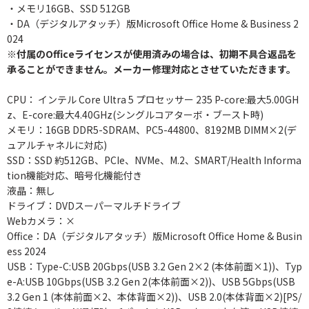
・メモリ16GB、SSD 512GB
・DA（デジタルアタッチ）版Microsoft Office Home & Business 2
024
※付属のOfficeライセンスが使用済みの場合は、初期不具合返品を
承ることができません。メーカー修理対応とさせていただきます。
CPU： インテル Core Ultra 5 プロセッサー 235 P-core:最大5.00GH
z、E-core:最大4.40GHz(シングルコアターボ・ブースト時)
メモリ：16GB DDR5-SDRAM、PC5-44800、8192MB DIMM×2(デ
ュアルチャネルに対応)
SSD：SSD 約512GB、PCIe、NVMe、M.2、SMART/Health Informa
tion機能対応、暗号化機能付き
液晶：無し
ドライブ：DVDスーパーマルチドライブ
Webカメラ：×
Office：DA（デジタルアタッチ）版Microsoft Office Home & Busin
ess 2024
USB：Type-C:USB 20Gbps(USB 3.2 Gen 2×2 (本体前面×1))、Typ
e-A:USB 10Gbps(USB 3.2 Gen 2(本体前面×2))、USB 5Gbps(USB
3.2 Gen 1 (本体前面×2、本体背面×2))、USB 2.0(本体背面×2)[PS/