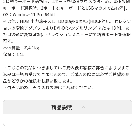
2接続キーボード選択時、1ポートをUSBマウスで占有済。USB接続
キーボード選択時、2ポートをキーボードとUSBマウスで占有済]、
OS：Windows11 Pro 64bit
その他：HDMI出力端子×1、DisplayPort×2(HDCP対応、セレクシ
ョンの変換アダプタによりDVI-D(シングルリンク)またはHDMI、ま
たはVGAに変換可能)、セレクションメニューにて増設ポートを選択
可能。
本体質量：約4.1kg
保証：１年
・こちらの商品につきましてはご購入後お客様ご都合によりますご
返品は一切お受けできませんので、ご購入の際には必ずご希望の商
品かどうかの確認をお願い致します。
・併売品の為、売り切れの際はご容赦ください。
商品説明