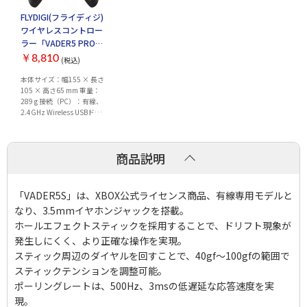
FLYDIGI(フライディジ)
ワイヤレスコントロー
ラー「VADER5 PRO」
Nintendo Switch
￥8,810
(税込)
Windows PC iPhone
本体サイズ：幅155 × 長さ
Android 対応 【日本正
105 × 高さ65 mm 重量：
規代理店品】
289 g 接続（PC）：有線、
2.4GHz Wireless USBドン
グル、Bluetooth5.0(X-
INPUTのみ） 接続
（Switch™）：
商品説明
Bluetooth5.0 接続（スマー
トフォン）：Blu...
「VADER5S」は、XBOX公式ライセンス商品、有線専用モデルと
なり、3.5mmイヤホンジャックを搭載。
ホールエフェクトスティックを採用することで、ドリフト現象が
発生しにくく、より正確な操作を実現。
スティック周辺のダイヤルを回すことで、40gf～100gfの範囲で
スティックテンションを調整可能。
ポーリングレートは、500Hz、3msの低遅延な応答速度を実
現。