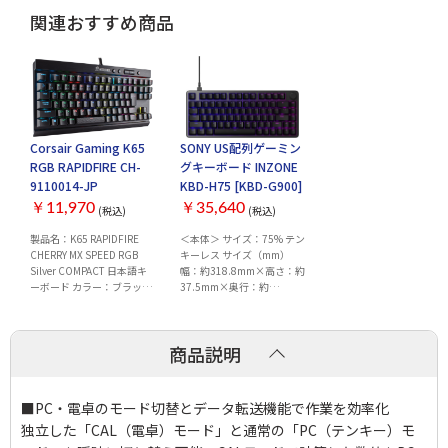
関連おすすめ商品
Corsair Gaming K65
SONY US配列ゲーミン
RGB RAPIDFIRE CH-
グキーボード INZONE
9110014-JP
KBD-H75 [KBD-G900]
￥11,970
￥35,640
(税込)
(税込)
製品名：K65 RAPIDFIRE
＜本体＞ サイズ：75% テン
CHERRY MX SPEED RGB
キーレス サイズ（mm）
Silver COMPACT 日本語キ
幅：約318.8mm×高さ：約
ーボード カラー：ブラック
37.5mm×奥行：約
インターフェース：USB キ
132.3mm 質量（g）：約
ー配列：91キー 日本語配列
810g コネクタ：USB Type-
キースイッチ：CHERRY MX
C（TM） ＜スイッチ＞ スイ
商品説明
SPEED RGB Silver キ...
ッチタイプ：アナログ磁気
スイッチ アクチュエーショ
ンポイント：...
■PC・電卓のモード切替とデータ転送機能で作業を効率化
独立した「CAL（電卓）モード」と通常の「PC（テンキー）モ