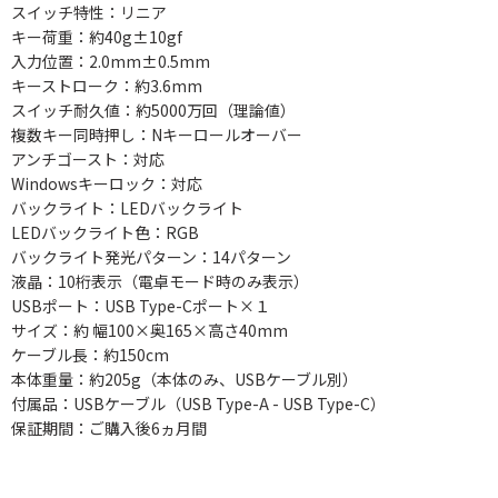
スイッチ特性：リニア
キー荷重：約40g±10gf
入力位置：2.0mm±0.5mm
キーストローク：約3.6mm
スイッチ耐久値：約5000万回（理論値）
複数キー同時押し：Nキーロールオーバー
アンチゴースト：対応
Windowsキーロック：対応
バックライト：LEDバックライト
LEDバックライト色：RGB
バックライト発光パターン：14パターン
液晶：10桁表示（電卓モード時のみ表示）
USBポート：USB Type-Cポート×１
サイズ：約 幅100×奥165×高さ40mm
ケーブル長：約150cm
本体重量：約205g（本体のみ、USBケーブル別）
付属品：USBケーブル（USB Type-A - USB Type-C）
保証期間：ご購入後6ヵ月間