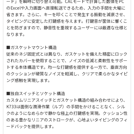
ード」を瞬時に切り替え可能。CALモードで計算した数値をPC
のExcelや入力画面へ直接転送できるため、入力の手間を大幅に
省きます。さらに、キーを叩くことで発生する振動を減衰させ、
タイピングに安定した打鍵感を与えます。打鍵音が筐体に響くこ
とを防ぎますので、静音性を重視するユーザーには最適な仕様と
なります。
■ガスケットマウント構造
従来のネジ固定式とは異なり、ガスケットを備えた精密にロック
されたカバーを使用することで、ノイズの低減と柔軟性をサポー
トする本体構造です。均一な打鍵感を提供する一方で、垂直方向
のクッションが硬質なノイズを軽減し、クリアで柔らかなタイピ
ング感触を実現します。
■独自スイッチとソケット構造
カスタムリニアスイッチとガスケット構造の組み合わせにより、
K733は面倒な潤滑作業（ルブ）の手間をかけることなく、シル
クのようになめらかで静かな極上の打鍵感を実現。クッション性
のある豊かなリニアのストロークが、心地よいタイピングのフィ
ードバックを提供します。