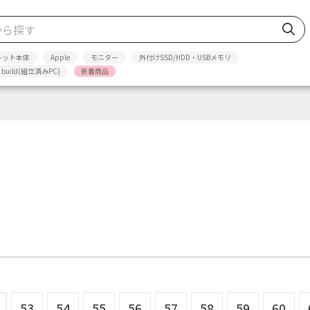
レット本体
Apple
モニター
外付けSSD/HDD・USBメモリ
p build(組立済みPC)
新着商品
53
54
55
56
57
58
59
60