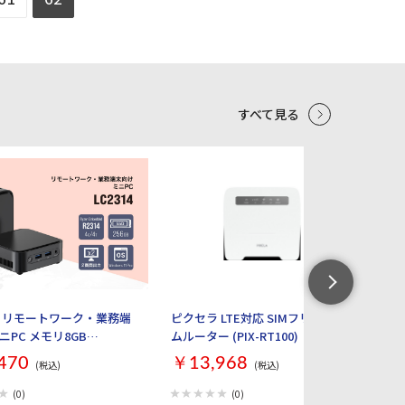
すべて見る
5
6
 リモートワーク・業務端
ピクセラ LTE対応 SIMフリーホー
W
ニPC メモリ8GB
ムルーター (PIX-RT100)
タ
B Windows 11 Pro 64bit
Bl
470
￥13,968
￥
(税込)
(税込)
力 LC2314-8/256-
R2314)
(0)
(0)