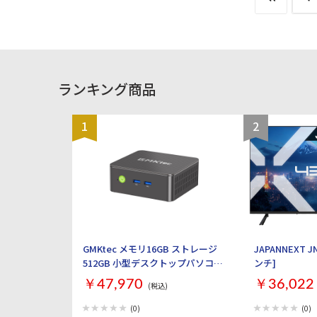
ランキング商品
1
2
GMKtec メモリ16GB ストレージ
JAPANNEXT JN
512GB 小型デスクトップパソコン
ンチ]
GMKtec NucBox G3S GMK-G3S-
￥47,970
￥36,022
(税込)
16/512-W11PRO(N95)
(0)
(0)