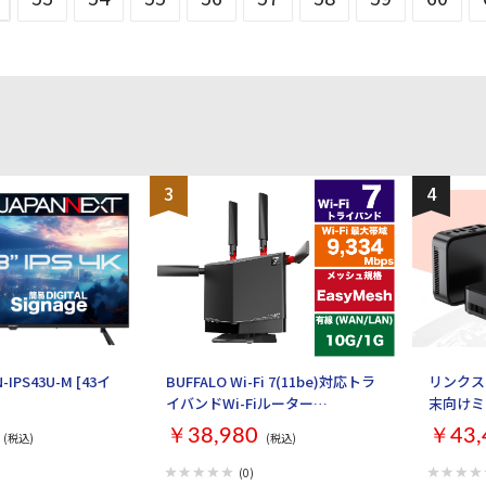
3
4
-IPS43U-M [43イ
BUFFALO Wi-Fi 7(11be)対応トラ
リンクス
イバンドWi-Fiルーター
末向けミ
AirStation WXR9300BE6P [ブラ
SSD256G
￥38,980
￥43,
(税込)
(税込)
ック]
最大2画面出
W11PRO(
(0)