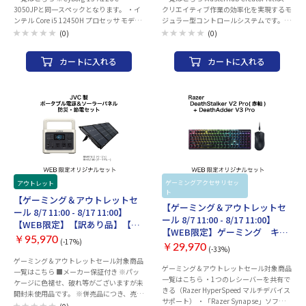
入おすすめ周辺機器】はこちら
3050JPと同一スペックとなります。 ・イ
クリエイティブ作業の効率化を実現するモ
ンテル Core i5 12450H プロセッサ モデル
ジュラー型コントロールシステムです。さ
・メモリ16GB、SSD 512GB ・NVIDIA
まざまなレイアウトに対応するベース上
(0)
(0)
GeForce RTX 3050 Laptop GPU 4GB
で、各モジュールをシームレスに一体化す
CPU：インテル Core i5-12450H 8コア
ることができます。ストリーム配信、編集
カートに入れる
カートに入れる
（4P＋4E）12スレッド / 最大4.4GHz メ
作業、ゲームなど、ユーザーの使い方に合
モリ：16GB（8GB ×2）DDR5 SSD：
わせたセットアップを組むことで、より簡
512GB（M.2 NVMe） 液晶：15.6インチ、
単で正確な操作を可能にし、これまでにな
フルHD（1,920×1,080）、ノングレア、
いレベルの作業効率と創造性を実現しま
144Hz ドライブ：- Webカメラ：92万画素
す。 ＜寸法＞ ・ベースモジュール：190 x
（マイク内蔵） Office：なし I/Oポート：
126.5 x 16.2 mm ・15xKey IPS Displayモ
USB3.2 Gen1 Type-C（映像出力対応）
ジュール：126.4 x 94.4 x 20.5 mm ・
×1 ※Thunderbolt、USB PD非対応
5xFader Module：126.5 x 63 x 26.3 mm
USB3.2 Gen1 Type-A ×2 HDMI ×1 オーデ
・2xRoller Module：126.5 x 31.5 x 21.9
ィオコンボジャック ×1 OS：Windows11
mm ＜コネクター＞ ・ベースモジュー
Home 64bit その他：Wi-Fi 6E（11ax）、
ル：Type C*4 & Pogo Pins *30 ・15xKey
ゲーミングアクセサリセッ
セット商
Bluetooth 5.3 付属品：専用ACアダプタ 本
IPS Displayモジュール：Pogo Pin ・
アウトレット
セット商品
ト
品
体質量：約1.98kg 保証期間：メーカー保
5xFader Module：Pogo Pin ・2xRoller
【ゲーミング＆アウトレットセ
【ゲーミング＆アウトレットセ
証１年間 ・こちらの商品につきましては
Module：Pogo Pin ＜定格電圧＞ ・ベース
ール 8/7 11:00 - 8/17 11:00】
ご購入後お客様ご都合によりますご返品は
モジュール：5V ・15xKey IPS Displayモ
ール 8/7 11:00 - 8/17 11:00】
【WEB限定】【訳あり品】【箱
一切お受けできませんので、ご購入の際に
ジュール：5V ・5xFader Module：5V ・
【WEB限定】ゲーミング キー
破損】【未開封・未使用】JVC
は必ずご希望の商品かどうかの確認をお願
2xRoller Module：5V ＜安全電流＞ ・ベー
￥95,970
(-17%)
ボード・マウスセット [ブラッ
￥29,970
Victor 「ポータブル電源 BN-
(-33%)
い致します。
スモジュール：400mA ・15xKey IPS
ク]
RF510 (512Wh)」 + 「180W ソ
ゲーミング＆アウトレットセール対象商品
Displayモジュール：300mA ・5xFader
ゲーミング＆アウトレットセール対象商品
一覧はこちら ■メーカー保証付き ※パッ
Module：300mA ・2xRoller Module：
ーラーパネル BH-SV180」 防
一覧はこちら ・1つのレシーバーを共有で
ケージに色褪せ、破れ等がございますが未
150mA ＜USB＞ ・ベースモジュール：
災・節電セット
きる（Razer HyperSpeed マルチデバイス
開封未使用品です。 ※併売品につき、売り
USB 2.0 ・15xKey IPS Displayモジュー
サポート） ・「Razer Synapse」ソフトで
切れの際はご容赦ください。 太陽光で電
ル：USB 2.0 ・5xFader Module：USB 2.0