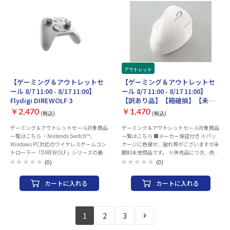
アンテナ数：内蔵アンテナ(5GHz：送信2
ウムイオンバッテリー / 電池容量：1000
本×受信2本、2.4GHz：送信2本×受信2
mAh 充電時間：約3時間 対応モード：X-
本) ストリーム数：5GHz：2ストリー
INPUTモード ※本製品は、D-INPUTモード
ム/2.4GHz：2ストリーム セキュリティ規
は対応しません。 機能：加速度センサー /
格：WPA2 WPA3 有線LAN(HUB)速度：
6軸ジャイロセンサー / 振動機能（トリガ
10/100/1000Mbps 有線LAN(HUB)ポート
ー・グリップ） 対応プラットフォーム：
数：2 WPS：○ IPv6：○ ビームフォーミ
Nintendo Switch ™ / Android (10以上) /
ング：○ MU-MIMO：○ MIMO：○ 4K通信
iOS (13.4以上) / Windows PC (10以上)
対応：○ 中継機能：○ バンドステアリン
※Swtich2の完全対応は未定です。 内容
イベント管理用
アウトレット
イベント管理用
グ：○ 電波干渉回避：○ VPNパススル
物：本体 / USBドングル / USB TYPE-C ケー
【ゲーミング＆アウトレットセ
【ゲーミング＆アウトレットセ
ー：○ ゲストポート：○ 引越し機能：○
ブル 保証期間：ご購入日より1年間
ール 8/7 11:00 - 8/17 11:00】
ール 8/7 11:00 - 8/17 11:00】
幅x高さx奥行：50x215x160 mm 重量：
Flydigi DIREWOLF 3
【訳あり品】【箱破損】【未開
765 g 付属品：ルーター本体1台、専用AC
封・未使用】ELECOM
アダプター1個、LANケーブル(Cat5e、約
￥2,470
￥1,470
(税込)
(税込)
Bluetooth5.0抗菌静音マウ
1m)1本、かんたんセットアップシート(初
ス“SHELLPHA”5ボタン M-
ゲーミング＆アウトレットセール対象商品
ゲーミング＆アウトレットセール対象商品
期値)1枚、マニュアル1枚 保証期間：1年
一覧はこちら ・Nintendo Switch™、
一覧はこちら ■メーカー保証付き ※パッ
間
SH20BBSKWH [ホワイト]（メー
Windows PC対応のワイヤレスゲームコン
ケージに色褪せ、破れ等がございますが未
カー保証付き）
トローラー「DIREWOLF」シリーズの最新
開封未使用品です。 ※併売品につき、売り
モデル ・ドリフト現象を軽減するFLYDIGI
切れの際はご容赦ください。 ・WEBサイ
(0)
(0)
独自開発の「ホールエフェクトセンサー」
トやフォルダの操作時に便利な5ボタンタ
採用のアナログスティック ・LTおよびRT
イプのBluetoothマウス。高さと角度にこ
カートに入れる
カートに入れる
トリガーは0.1mm単位の押し込みに対応
だわったエルゴノミクスデザインを採用。
するホールエフェクト式のリニアトリガー
・カチカチと音がしない静音スイッチを搭
ボタン搭載、2つの背面ボタン搭載 ・ポー
載。会議中のパソコン操作や早朝・夜間の
リングレートは、無線1000Hz、有線
作業など、在宅勤務時でも周りへの音を配
1
2
3
1000Hzのハイスペック仕様 ・十字キー部
慮しながら使用できる。 ・最大2台まで接
分には、FLYDIGI自社開発による「8方向
続可能な「マルチペアリング機能」を搭