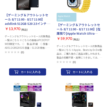
源アダプタ、USB-C→MagSafe 3ケーブル
（2 m） 保証期間：1年
【ゲーミング＆アウトレットセ
Apple Watch
Apple
Apple
ール 8/7 11:00 - 8/17 11:00】
Ultra
Watch
addlink 512GB S20 2.5インチ 内
【ゲーミング＆アウトレットセ
蔵SSD AD512GBS20S3S
ール 8/7 11:00 - 8/17 11:00】[在
￥13,970
(税込)
庫限り]Apple Watch Ultra
ゲーミング＆アウトレットセール対象商品
GPS+Cellularモデル 49mm
￥59,970
(税込)
一覧はこちら ※こちらの価格はPCDEPOT
MNHG3J/A [イエローオーシャン
WEB限定です。 ◇ 製 品 詳 細 ◇ 型番：
バンド]
ゲーミング＆アウトレットセール対象商品
AD512GBS20S3S 容量：512GB 規格：
一覧はこちら ※Apple、Beats by Dr.Dre製
2.5インチ インターフェース：SATA III
(0)
品は、ご購入後のご返品は致しかねます。
6Gb/s 読み込み速度： 最大 500 MB/s 書き
製品の初期不良・故障につきましては、
込み速度： 最大 450 MB/s ヒートシン
Appleサポートセンターまでお問い合わせ
(0)
ク：- シリーズ：S20 JANコード：
のほどお願いいたします。製品には保証書
4712927861546 メーカー：addlink
が付属致しません。保証の際には、納品書
カートに入れる
カートに入れる
（購入証明書）が必要となりますので、大
切に保管ください。AppleCareサービス＆
サポートライン電話番号：0120-27753-5
シリーズUltraバンド種類オーシャンバン
ドサイズ49mm通信方式GPS+Cellular素
材チタニウム