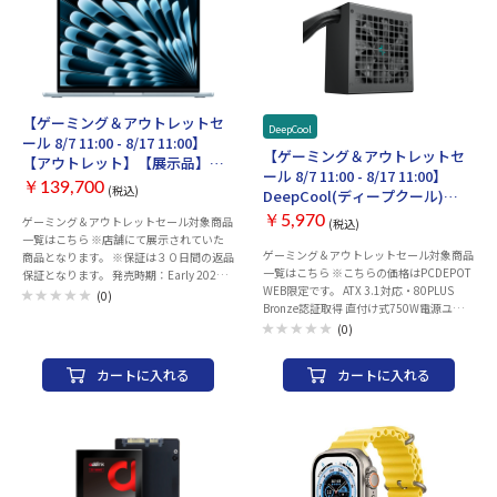
【ゲーミング＆アウトレットセ
DeepCool
ール 8/7 11:00 - 8/17 11:00】
【ゲーミング＆アウトレットセ
【アウトレット】【展示品】
ール 8/7 11:00 - 8/17 11:00】
Apple MacBook Air M4 13.6イン
￥139,700
(税込)
DeepCool(ディープクール)
チ Liquid Retinaディスプレイ
750W 80Plus Bronze認証 ATX電
MC6T4J/A [スカイブルー]
￥5,970
ゲーミング＆アウトレットセール対象商品
(税込)
源ユニット R-PL750D-FC0B-JP-
一覧はこちら ※店舗にて展示されていた
V2 PL750D
ゲーミング＆アウトレットセール対象商品
商品となります。 ※保証は３０日間の返品
一覧はこちら ※こちらの価格はPCDEPOT
保証となります。 発売時期：Early 2025
WEB限定です。 ATX 3.1対応・80PLUS
CPU：Apple M4チップ 10コア メモリ容
(0)
Bronze認証取得 直付け式750W電源ユニッ
量：16GB 画面サイズ：13.6 インチ 解像
ト 12V-2x6コネクタケーブルを搭載（最大
度：2560x1664 ディスプレイ：Liquid
(0)
450W） メーカー5年保証 定格出力：
Retinaディスプレイ ストレージ容量：
750Wケーブル：固定式認証：80Plus
SSD：256GB ビデオチップ：Apple M4チ
カートに入れる
カートに入れる
Bronze電源規格：ATX3.112VHPWR(12V-
ップ 8コアGPU 16コアNeural Engine イン
2x6) 対応サイズ規格：ATX本体サイズ：
ターフェース：Thunderbolt4/USB4 Type-
140 x 150 x 86 mm
C x2 MagSafe 3 その他：Webカメラ Touch
ID 無線LAN：IEEE802.11a/b/g/n/ac/ax
Bluetooth：Bluetooth 5.3 幅x高さx奥行：
304.1x11.3x215 mm 重量：1.24 kg カラ
ー：スカイブルー 付属品：30W USB-C電