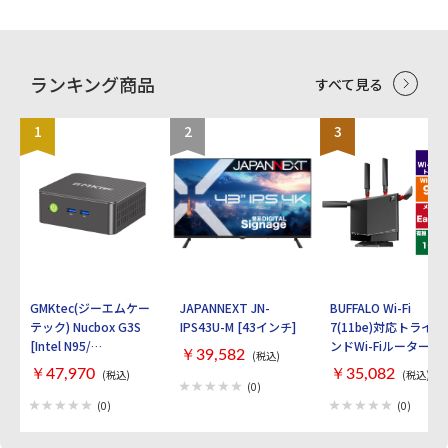
ハイブリッドDパッド」を採用 ・加速度セ
載。スライドスイッチで簡単に接続先を切
ンサー、6軸ジャイロセンサー、HD振動機
り替えられる。
能に対応 ・小さな変更点は、スティック
の換装が可能な仕様にアップグレード
ランキング商品
すべて見る
1
2
3
GMKtec(ジーエムケー
JAPANNEXT JN-
BUFFALO Wi-Fi
テック) Nucbox G3S
IPS43U-M [43インチ]
7(11be)対応トライバ
[Intel N95/
ンドWi-Fiルーター
￥39,582
(税込)
RAM:16GB/
AirStation
￥47,970
￥35,082
(税込)
(税込)
SSD:512GB/ Windows
WXR9300BE6P [ブラ
(0)
11 Pro]
ック]
(0)
(0)