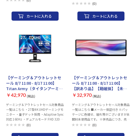
(0)
一括管理・ライティング同期 ・エルゴノ
(0)
気を作って、そのまま蓄電！日常の節電か
・2xRoller Module：USB 2.0 ＜I/O＞ ・ベ
ミクス（人間工学）に特化した最高峰の統
らもしもの停電時まで大活躍する「ビクタ
ースモジュール：Type C & Display Port ・
一感
ー」の安心・長寿命ソーラー蓄電セット。
15xKey IPS Displayモジュール：Keys &
カートに入れる
カートに入れる
IPS Display Panel ・5xFader Module：
Fader ・2xRoller Module：Roller ＜LED＞
・ベースモジュール：aRGB ・5xFader
Module：aRGB ＜解像度＞ ・15xKey IPS
Displayモジュール：480 x 272 ＜重量＞
・ベースモジュール：316.6g ・15xKey
IPS Displayモジュール：185g ・5xFader
Module：98g ・2xRoller Module：60g ＜
保証期間＞ ・２年
イベント管理用
イベント管理用
【ゲーミング＆アウトレットセ
【ゲーミング＆アウトレットセ
ール 8/7 11:00 - 8/17 11:00】
ール 8/7 11:00 - 8/17 11:00】
Titan Army（タイタンアーミ
【訳あり品】【箱破損】【未開
ー）27インチ 量子ドット採用 4K
封・未使用】Corsair XENEON
￥42,970
￥32,970
(税込)
(税込)
UHDゲーミングモニター デュア
EDGE 14.5 LCD Touchscreen
ルモード FHD 320Hz対応 応答速
[CC-9011306-WW]（メーカー保
ゲーミング＆アウトレットセール対象商品
ゲーミング＆アウトレットセール対象商品
一覧はこちら ・27型4K UHDゲーミングモ
一覧はこちら ■メーカー保証付き ※パッ
度 P2710V-QD
証付き）
ニター ・量子ドット採用 ・Adaptive Sync
ケージに色褪せ、破れ等がございますが未
対応 160Hz ・デュアルモード FHD 320Hz
開封未使用品です。 ※併売品につき、売り
動作に対応 ・HDMI 2.1 VRR対応 ・フリッ
切れの際はご容赦ください。 パネル：
(0)
(0)
カーフリーDC調光バックライト ・回転、
14.5インチAHVAパネル（5点マルチタッ
上下昇降可能なスタンド
チ） 最大解像度：2560×720 リフレッシ