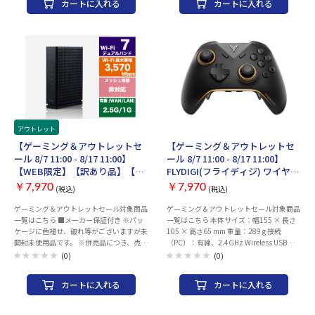
カートに入れる
カートに入れる
ュレート：60Hz 輝度：350cd/m2 映像入
力端子：HDMI×1、USB Type-C×1（DP
オルタネートモード対応） インターフェ
ース：USB Type-C×1 外形寸法：
372×120×22mm 重量：約710g 保証期
間：2年
アウトレット
イベント管理用
イベント管理用
【ゲーミング＆アウトレットセ
【ゲーミング＆アウトレットセ
ール 8/7 11:00 - 8/17 11:00】
ール 8/7 11:00 - 8/17 11:00】
【WEB限定】【訳あり品】【箱
FLYDIGI(フライディジ) ワイヤレ
破損】【未開封・未使用】
スコントローラー「VADER5
￥7,970
￥7,970
(税込)
(税込)
ELECOM Wi-Fi 7 2882+688Mbps
PRO」
Wi-Fi 2.5Gルーター WRC-
ゲーミング＆アウトレットセール対象商品
ゲーミング＆アウトレットセール対象商品
一覧はこちら ■メーカー保証付き ※パッ
一覧はこちら 本体サイズ：幅155 × 長さ
BE36QS-B [ブラック]（メーカ
ケージに色褪せ、破れ等がございますが未
105 × 高さ65 mm 重量：289 g 接続
ー保証付き）
開封未使用品です。 ※併売品につき、売り
（PC）：有線、2.4GHz Wireless USBドン
切れの際はご容赦ください。 接続環境：3
グル、Bluetooth5.0(X-INPUTのみ） 接続
(0)
(0)
階建て(戸建て) 4LDK(マンション) 40台 無
（Switch™）：Bluetooth5.0 接続（スマー
線LAN規格：
トフォン）：Bluetooth5.0 ポーリングレー
カートに入れる
カートに入れる
IEEE802.11a/b/g/n/ac/ax/be 周波数：
ト：1000Hz（無線・有線） ケーブル長：
2.4/5GHz 無線LAN速度(5GHz)：2882
2.0 m（USB TYPE-C 充電用ケーブル） 内
Mbps 無線LAN速度(2.4GHz)：688 Mbps
蔵バッテリー：持続時間：約 13 時間 リチ