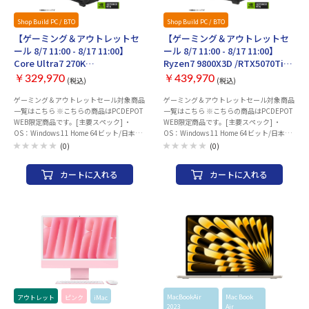
Shop Build PC / BTO
イベント管理用
Shop Build PC / BTO
イベント管理用
【ゲーミング＆アウトレットセ
【ゲーミング＆アウトレットセ
ール 8/7 11:00 - 8/17 11:00】
ール 8/7 11:00 - 8/17 11:00】
Core Ultra7 270K
Ryzen7 9800X3D /RTX5070Ti
Plus/RTX5070 /RAM:32GB
/RAM:64GB /SSD:2TB
￥329,970
￥439,970
(税込)
(税込)
/SSD:1TB [ShopBuildPC BTO
[ShopBuildPC BTO SBXR-
SBXR-U27KB]
R98X3]
ゲーミング＆アウトレットセール対象商品
ゲーミング＆アウトレットセール対象商品
一覧はこちら ※こちらの商品はPCDEPOT
一覧はこちら ※こちらの商品はPCDEPOT
WEB限定商品です。[主要スペック] ・
WEB限定商品です。[主要スペック] ・
OS：Windows 11 Home 64ビット/日本語
OS：Windows 11 Home 64ビット/日本語
版[🔧] ・CPU：インテル Core Ultra 7
版[🔧] ・CPU：AMD Ryzen 7 9800X3D
(0)
(0)
270K Plus (3.7GHz 24コア/24スレッド）
(4.7GHz 8コア/16スレッド） ・グラフィ
・グラフィックス：NVIDIA GeForce RTX
ックス：NVIDIA GeForce RTX 5070Ti
カートに入れる
カートに入れる
5070 VRAM 12GB ・メモリ：32GB (DDR5
VRAM 16GB ・メモリ：64GB (DDR5
16GB×2 デュアルチャネル)[🔧] ・ストレ
32GB×2 デュアルチャネル) ・ストレー
ージ：1TB SSD NVMe Gen.4対応[🔧]
ジ：2TB SSD NVMe Gen.4対応
※【🔧】：項目はカスタマイズ可能です。
※【🔧】：項目はカスタマイズ可能です。
□カスタマイズ項目※本体と一緒に購入く
□カスタマイズ項目※本体と一緒に購入く
ださい。・OS：Windows 11 Pro 変更・メ
ださい。・OS：Windows 11 Pro 変更詳細
モリ：DDR5 32GB→64GB 変更・ストレ
なスペック・仕様は ▽ 商品説明をご確認
ージ：SSD 1TB→2TB 変更詳細なスペッ
ください。出荷前に動作確認とドライバー
ク・仕様は ▽ 商品説明をご確認くださ
セットアップ・UEFIのアップデートを実
い。出荷前に動作確認とドライバーセット
施。到着後すぐに最高のパフォーマンスを
アップ・UEFIのアップデートを実施。到
体験いただけます。※モニター、キーボー
MacBookAir
Mac Book
着後すぐに最高のパフォーマンスを体験い
ド、マウスは別売りとなります。※パソコ
アウトレット
ピンク
iMac
Apple
2023
Air