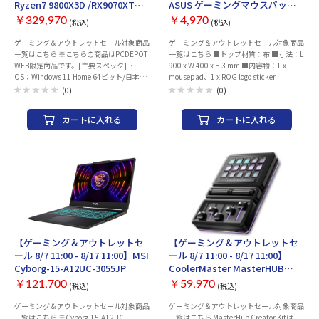
Ryzen7 9800X3D /RX9070XT
ASUS ゲーミングマウスパッド
を装備。 発売時期：Mid 2023 CPU：
/RAM:32GB /SSD:1TB
[ROG/HONE/ACE/XXL]
Apple M2チップ 8コア メモリ容量：8GB
￥329,970
￥4,970
(税込)
(税込)
[ShopBuildPC BTO SBXR-
画面サイズ：15.3 インチ 解像度：
R78X3W]
ゲーミング＆アウトレットセール対象商品
ゲーミング＆アウトレットセール対象商品
2880x1864 ディスプレイ：Liquid Retina
一覧はこちら ※こちらの商品はPCDEPOT
一覧はこちら ■トップ材質：布 ■寸法：L
ディスプレイ ストレージ容量：SSD：
WEB限定商品です。[主要スペック] ・
900 x W 400 x H 3 mm ■内容物：1 x
256GB ビデオチップ：Apple M2チップ
OS：Windows 11 Home 64ビット/日本語
mousepad、1 x ROG logo sticker
10コアGPU 16コアNeural Engine インタ
版[🔧] ・CPU：AMD Ryzen 7 9800X3D
ーフェース：Thunderbolt/USB4 Type-C
(0)
(0)
(4.7GHz 8コア/16スレッド） ・グラフィ
x2 MagSafe 3 その他：Webカメラ Touch
ックス：AMD Radeon RX 9070 XT VRAM
ID 駆動時間：15 時間 無線LAN：
カートに入れる
カートに入れる
16GB ・メモリ：32GB (DDR5 16GB×2
IEEE802.11a/b/g/n/ac/ax Bluetooth：
デュアルチャネル)[🔧] ・ストレージ：
Bluetooth 5.3 幅x高さx奥行：
1TB SSD NVMe Gen.4対応[🔧]
340.4x11.5x237.6 mm 重量：1.51 kg カ
※【🔧】：項目はカスタマイズ可能です。
ラー：スターライト
□カスタマイズ項目※本体と一緒に購入く
ださい。・OS：Windows 11 Pro 変更・メ
モリ：DDR5 32GB→64GB 変更・ストレ
ージ：SSD 1TB→2TB 変更詳細なスペッ
ク・仕様は ▽ 商品説明をご確認くださ
い。出荷前に動作確認とドライバーセット
アップ・UEFIのアップデートを実施。到
【ゲーミング＆アウトレットセ
【ゲーミング＆アウトレットセ
着後すぐに最高のパフォーマンスを体験い
ール 8/7 11:00 - 8/17 11:00】MSI
ール 8/7 11:00 - 8/17 11:00】
ただけます。※モニター、キーボード、マ
Cyborg-15-A12UC-3055JP
CoolerMaster MasterHUB
ウスは別売りとなります。※パソコン本体
Creator Kit モジュラーコントロ
はご注文・決済完了後に組み立ての為、決
￥121,700
￥59,970
(税込)
(税込)
ールシステム [MHSK13AA00]
済完了後のお客様都合でのキャンセルは承
ることができません。【ショップビルド
ゲーミング＆アウトレットセール対象商品
ゲーミング＆アウトレットセール対象商品
PCラインナップ一覧】はこちら【同時購
一覧はこちら ※Cyborg-15-A12UC-
一覧はこちら MasterHub Creator Kitは、