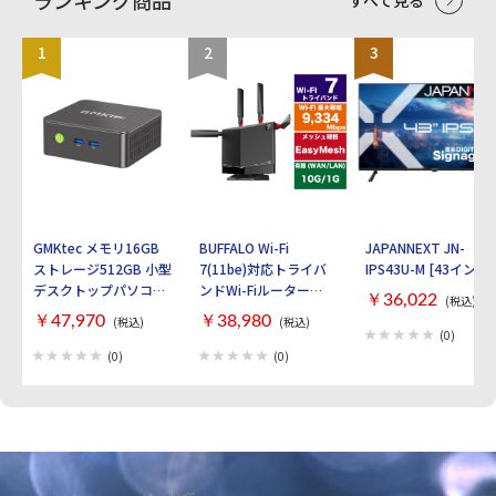
ランキング商品
すべて見る
1
2
3
GMKtec メモリ16GB
BUFFALO Wi-Fi
JAPANNEXT JN-
ストレージ512GB 小型
7(11be)対応トライバ
IPS43U-M [43インチ]
デスクトップパソコン
ンドWi-Fiルーター
￥36,022
(税込)
GMKtec NucBox G3S
AirStation
￥47,970
￥38,980
(税込)
(税込)
GMK-G3S-16/512-
WXR9300BE6P [ブラ
(0)
W11PRO(N95)
ック]
(0)
(0)