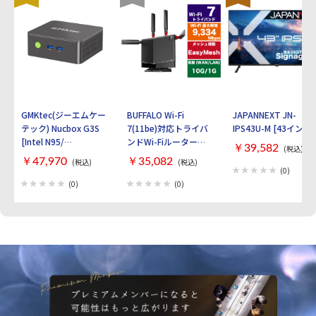
GMKtec(ジーエムケー
BUFFALO Wi-Fi
JAPANNEXT JN-
テック) Nucbox G3S
7(11be)対応トライバ
IPS43U-M [43インチ]
[Intel N95/
ンドWi-Fiルーター
￥39,582
(税込)
RAM:16GB/
AirStation
￥47,970
￥35,082
(税込)
(税込)
SSD:512GB/ Windows
WXR9300BE6P [ブラ
(0)
11 Pro]
ック]
(0)
(0)