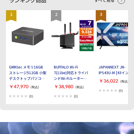
ランキング商品
すべて見る
1
2
3
GMKtec メモリ16GB
BUFFALO Wi-Fi
JAPANNEXT JN-
ストレージ512GB 小型
7(11be)対応トライバ
IPS43U-M [43インチ]
デスクトップパソコン
ンドWi-Fiルーター
￥36,022
(税込)
GMKtec NucBox G3S
AirStation
￥47,970
￥38,980
(税込)
(税込)
GMK-G3S-16/512-
WXR9300BE6P [ブラ
(0)
W11PRO(N95)
ック]
(0)
(0)