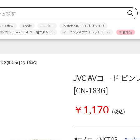
レット本体
Apple
モニター
外付けSSD/HDD・USBメモリ
パソコン(Shop Build PC・組立済みPC)
ゲーミング＆アウトレットセール
新着商品
5.0m) [CN-183G]
JVC AVコード ピン
[CN-183G]
￥1,170
(税込)
メーカー
VICTOR
メーカ