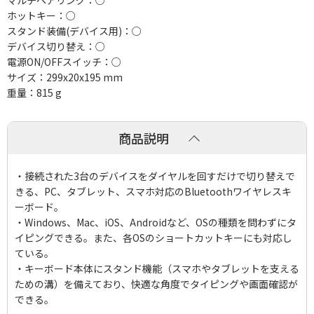
マルチペアリング：○
ホットキー：○
スタンド装備(デバイス用)：○
デバイス切り替え：○
電源ON/OFFスイッチ：○
サイズ：299x20x195 mm
重量：815 g
商品説明
・接続された3台のデバイスをダイヤルを回すだけで切り替えで
きる、PC、タブレット、スマホ対応のBluetoothワイヤレスキ
ーボード。
・Windows、Mac、iOS、Androidなど、OSの種類を問わずにタ
イピングできる。また、各OSのショートカットキーにも対応し
ている。
・キーボード本体にスタンド機能（スマホやタブレットを支える
ための溝）を備えており、快適な角度でタイピングや画面確認が
できる。