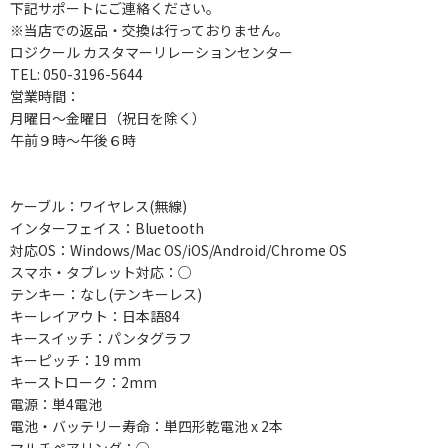
下記サポートにご連絡ください。
※当店での返品・交換は行っておりません。
ロジクール カスタマーリレーションセンター
TEL: 050-3196-5644
営業時間：
月曜日～金曜日（祝日を除く）
午前９時～午後６時
ケーブル：ワイヤレス(無線)
インターフェイス：Bluetooth
対応OS：Windows/Mac OS/iOS/Android/Chrome OS
スマホ・タブレット対応：○
テンキー：なし(テンキーレス)
キーレイアウト：日本語84
キースイッチ：パンタグラフ
キーピッチ：19 mm
キーストローク：2mm
電源：単4電池
電池・バッテリー寿命：単四形乾電池 x 2本