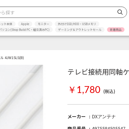
レット本体
Apple
モニター
外付けSSD/HDD・USBメモリ
パソコン(Shop Build PC・組立済みPC)
ゲーミング＆アウトレットセール
新着商品
JW1SLS(B)
テレビ接続用同軸ケーブ
￥1,780
(税込)
メーカー
DXアンテナ
商品番号
4975584505547