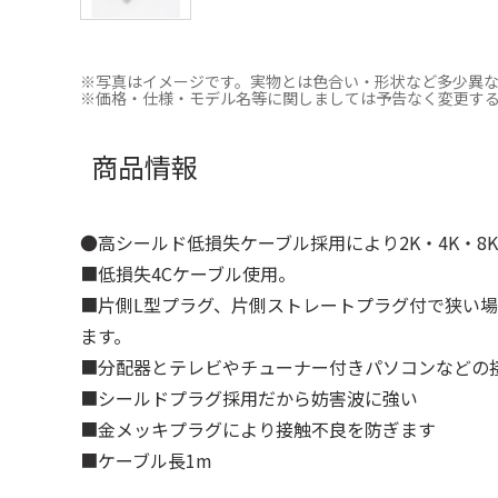
※写真はイメージです。実物とは色合い・形状など多少異
※価格・仕様・モデル名等に関しましては予告なく変更す
商品情報
●高シールド低損失ケーブル採用により2K・4K・8
■低損失4Cケーブル使用。
■片側L型プラグ、片側ストレートプラグ付で狭い
ます。
■分配器とテレビやチューナー付きパソコンなどの
■シールドプラグ採用だから妨害波に強い
■金メッキプラグにより接触不良を防ぎます
■ケーブル長1m