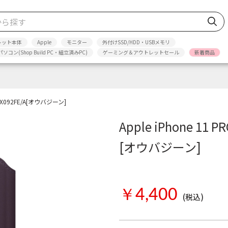
レット本体
Apple
モニター
外付けSSD/HDD・USBメモリ
パソコン(Shop Build PC・組立済みPC)
ゲーミング＆アウトレットセール
新着商品
 MX092FE/A[オウバジーン]
Apple iPhone 11
[オウバジーン]
Apple
お取り寄せ
￥4,400
(税込)