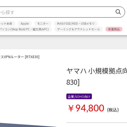
レット本体
Apple
モニター
外付けSSD/HDD・USBメモリ
パソコン(Shop Build PC・組立済みPC)
ゲーミング＆アウトレットセール
新着商品
PNルーター [RTX830]
ヤマハ 小規模拠点向
830]
企業/SOHO向け
￥94,800
(税込)