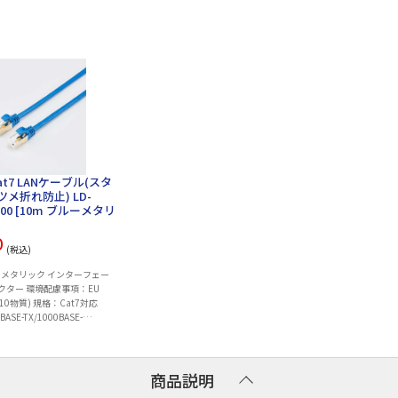
Cat7 LANケーブル(スタ
メ折れ防止) LD-
100 [10m ブルーメタリ
0
(税込)
メタリック インターフェー
ネクター 環境配慮事項：EU
10物質) 規格：Cat7対応
0BASE-TX/1000BASE-
TX/10GBASE-T)※Cat7対応は
...
商品説明