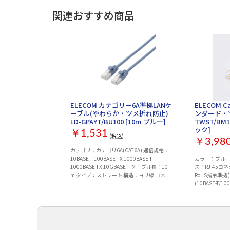
関連おすすめ商品
ELECOM カテゴリー6A準拠LANケ
ELECOM 
ーブル(やわらか・ツメ折れ防止)
ンダード・ツ
LD-GPAYT/BU100 [10m ブルー]
TWST/BM
ック]
￥1,531
(税込)
￥3,98
カテゴリ：カテゴリ6A(CAT6A) 通信規格：
10BASE-T 100BASE-TX 1000BASE-T
カラー：ブルー
1000BASE-TX 10GBASE-T ケーブル長：10
ス：RJ-45コ
m タイプ：ストレート 構造：ヨリ線 コネク
RoHS指令準拠(
タ保護機能：○
(10BASE-T/10
T/1000BASE-
ケーブル部のみ。