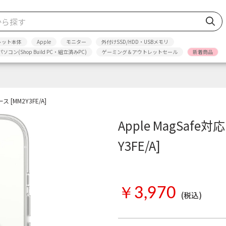
レット本体
Apple
モニター
外付けSSD/HDD・USBメモリ
パソコン(Shop Build PC・組立済みPC)
ゲーミング＆アウトレットセール
新着商品
ース [MM2Y3FE/A]
Apple MagSafe対応
Y3FE/A]
Apple
お取り寄せ
￥3,970
(税込)